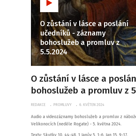
O zůstání v lásce a poslání
učedníků - záznamy
bohoslužeb a promluv z
5.5.2024
O zůstání v lásce a poslá
bohoslužeb a promluv z 5
REDAKCE
PROMLUVY
6. KVĚTEN 2024
Audio a videozáznamy bohoslužeb a promluv z nábože
Velikonocích (neděle Rogate) - 5. května 2024.
Texty: Skutky 10, 44-48, 1 Janův 5, 1-6, Jan 15, 9-17.