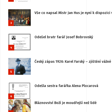
Vše co napsal Mistr Jan Hus je nyní k dispozici 
3
Odešel bratr farář Josef Bobrovský
4
Český zápas 1926: Karel Farský – zjištění vážn
5
Odešla sestra farářka Alena Plocarová
6
Bláznovství Boží je moudřejší než lidé