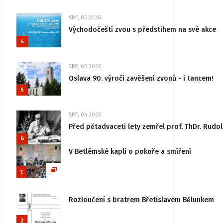
SRP, 05 2026
Východočeští zvou s předstihem na své akce
4
SRP, 03 2026
Oslava 90. výročí zavěšení zvonů - i tancem!
5
SRP, 04 2026
Před pětadvaceti lety zemřel prof. ThDr. Rudo
6
V Betlémské kapli o pokoře a smíření
1
Rozloučení s bratrem Břetislavem Bělunkem
2