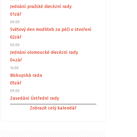
Jednání pražské diecézní rady
01
zář
00:00
Světový den modliteb za péči o stvoření
02
zář
00:00
Jednání olomoucké diecézní rady
04
zář
14:00
Biskupská rada
05
zář
09:00
Zasedání Ústřední rady
Zobrazit celý kalendář