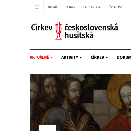
DOMŮ
O NÁS
PATRIARCHA
ČASOPISY
AKTUÁLNĚ
AKTIVITY
CÍRKEV
DOKUM