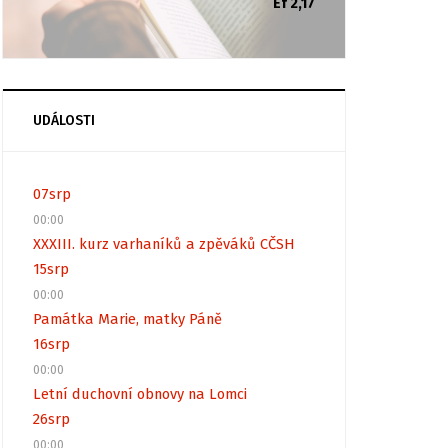
Ef 2,17
UDÁLOSTI
07
srp
00:00
XXXIII. kurz varhaníků a zpěváků CČSH
15
srp
00:00
Památka Marie, matky Páně
16
srp
00:00
Letní duchovní obnovy na Lomci
26
srp
00:00