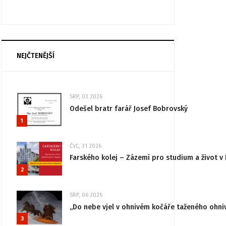
NEJČTENĚJŠÍ
SRP, 03 2026
Odešel bratr farář Josef Bobrovský
1
ČVC, 31 2026
Farského kolej – Zázemí pro studium a život v 
2
SRP, 06 2026
„Do nebe vjel v ohnivém kočáře taženého ohni
3