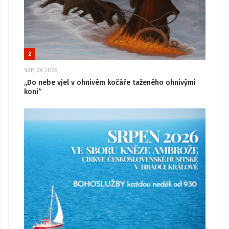
2
SRP, 06 2026
„Do nebe vjel v ohnivém kočáře taženého ohnivými
koni“