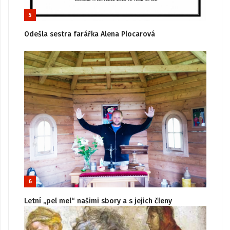
5
Odešla sestra farářka Alena Plocarová
6
Letní „pel mel“ našimi sbory a s jejich členy