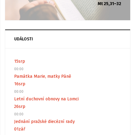
Mt 25,31–32
UDÁLOSTI
15
srp
00:00
Památka Marie, matky Páně
16
srp
00:00
Letní duchovní obnovy na Lomci
26
srp
00:00
Jednání pražské diecézní rady
01
zář