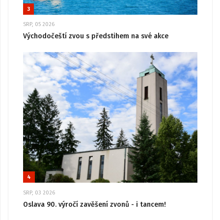
3
SRP, 05 2026
Východočeští zvou s předstihem na své akce
4
SRP, 03 2026
Oslava 90. výročí zavěšení zvonů - i tancem!