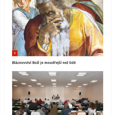
1
Bláznovství Boží je moudřejší než lidé