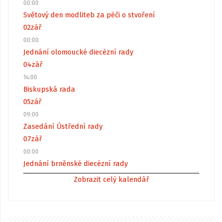
00:00
Světový den modliteb za péči o stvoření
02
zář
00:00
Jednání olomoucké diecézní rady
04
zář
14:00
Biskupská rada
05
zář
09:00
Zasedání Ústřední rady
07
zář
00:00
Jednání brněnské diecézní rady
Zobrazit celý kalendář