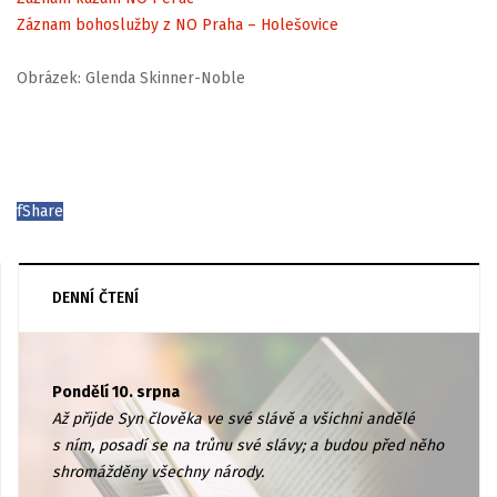
Záznam bohoslužby z NO Praha – Holešovice
Obrázek: Glenda Skinner-Noble
f
Share
DENNÍ ČTENÍ
Pondělí 10. srpna
Až přijde Syn člověka ve své slávě a všichni andělé
s ním, posadí se na trůnu své slávy; a budou před něho
shromážděny všechny národy.