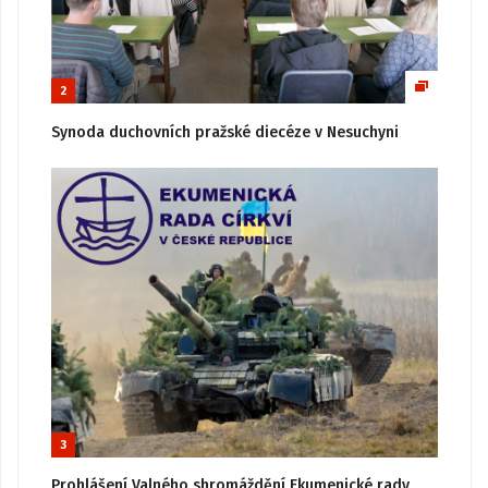
2
Synoda duchovních pražské diecéze v Nesuchyni
3
Prohlášení Valného shromáždění Ekumenické rady