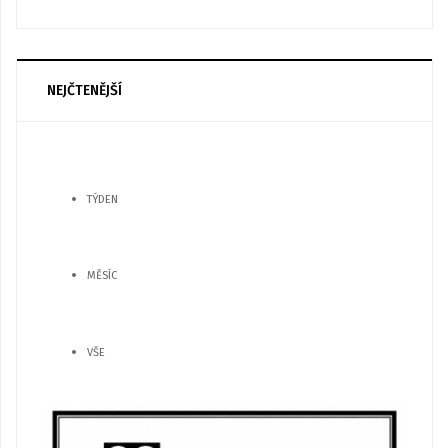
NEJČTENĚJŠÍ
TÝDEN
MĚSÍC
VŠE