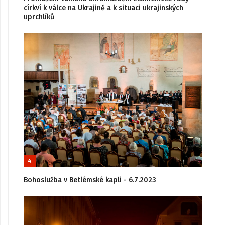
církví k válce na Ukrajině a k situaci ukrajinských
uprchlíků
4
Bohoslužba v Betlémské kapli - 6.7.2023