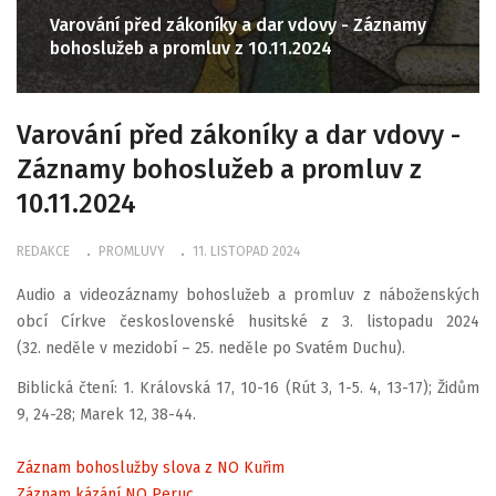
Varování před zákoníky a dar vdovy - Záznamy
bohoslužeb a promluv z 10.11.2024
Varování před zákoníky a dar vdovy -
Záznamy bohoslužeb a promluv z
10.11.2024
REDAKCE
PROMLUVY
11. LISTOPAD 2024
Audio a videozáznamy bohoslužeb a promluv z náboženských
obcí Církve československé husitské z 3. listopadu 2024
(32. neděle v mezidobí – 25. neděle po Svatém Duchu).
Biblická čtení: 1. Královská 17, 10-16 (Rút 3, 1-5. 4, 13-17); Židům
9, 24-28; Marek 12, 38-44.
Záznam bohoslužby slova z NO Kuřim
Záznam kázání NO Peruc