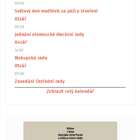
00:00
Světový den modliteb za péči o stvoření
02
zář
00:00
Jednání olomoucké diecézní rady
04
zář
14:00
Biskupská rada
05
zář
09:00
Zasedání Ústřední rady
Zobrazit celý kalendář