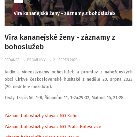
Víra kananejské ženy - záznamy z bohoslužeb
Víra kananejské ženy - záznamy z
bohoslužeb
REDAKCE
PROMLUVY
21. SRPEN 2023
Audio a videozáznamy bohoslužeb a promluv z náboženských
obcí Církve československé husitské z neděle 20. srpna 2023
(20. neděle v mezidobí).
Texty: Izajáš 56, 1-8; Římanům 11, 1-2a.29-32; Matouš 15, 21-28.
Záznam bohoslužby slova z NO Kuřim
Záznam bohoslužby slova z NO Praha Holešovice