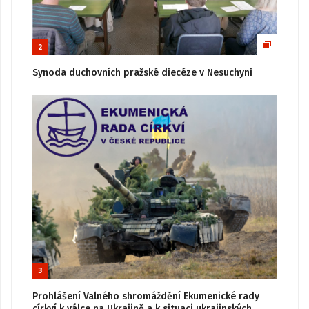
2
Synoda duchovních pražské diecéze v Nesuchyni
3
Prohlášení Valného shromáždění Ekumenické rady
církví k válce na Ukrajině a k situaci ukrajinských