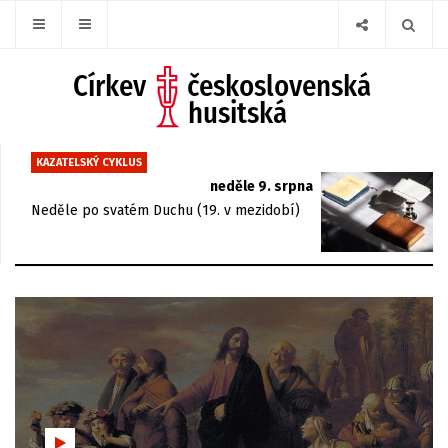
KAZATELSKÝ CYKLUS
neděle 9. srpna
Neděle po svatém Duchu (19. v mezidobí)