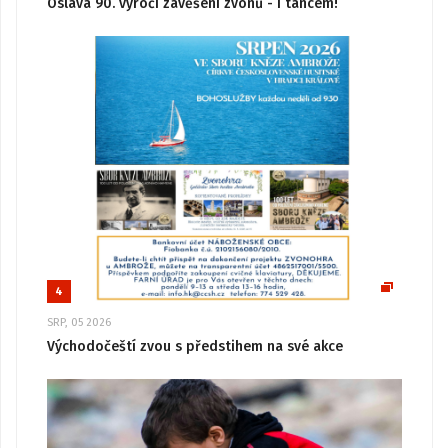
Oslava 90. výročí zavěšení zvonů - i tancem!
4
SRP, 05 2026
Východočeští zvou s předstihem na své akce