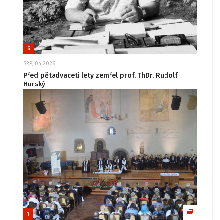
6
SRP, 04 2026
Před pětadvaceti lety zemřel prof. ThDr. Rudolf
Horský
1