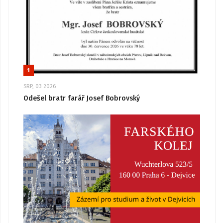
1
SRP, 03 2026
Odešel bratr farář Josef Bobrovský