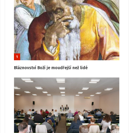
1
Bláznovství Boží je moudřejší než lidé