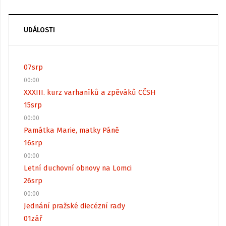
UDÁLOSTI
07
srp
00:00
XXXIII. kurz varhaníků a zpěváků CČSH
15
srp
00:00
Památka Marie, matky Páně
16
srp
00:00
Letní duchovní obnovy na Lomci
26
srp
00:00
Jednání pražské diecézní rady
01
zář