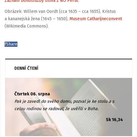
Záznam bohoslužby slova z NO Peruc
Obrázek: Willem van Oordt (cca 1635 – cca 1655), Kristus
a kananejská žena (1645 – 1650),
Museum Catharijneconvent
(Wikimedia Commons).
f
Share
DENNÍ ČTENÍ
Čtvrtek 06. srpna
Pak je zavedl do svého domu, pozval je ke stolu a s
celou rodinou se radoval, že uvěřili v Boha.
Sk 16,34