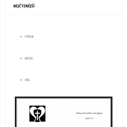
NEJČTENĚJŠÍ
TÝDEN
MĚSÍC
VŠE