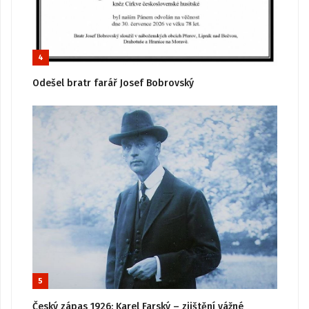
4
Odešel bratr farář Josef Bobrovský
5
Český zápas 1926: Karel Farský – zjištění vážné