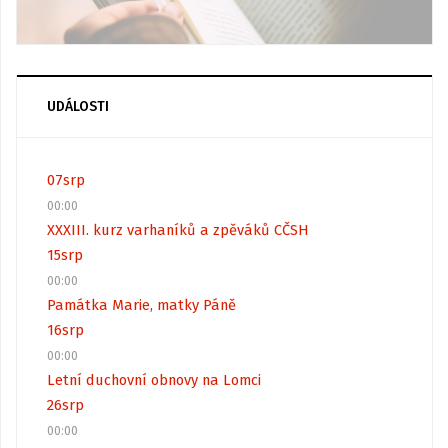
UDÁLOSTI
07
srp
00:00
XXXIII. kurz varhaníků a zpěváků CČSH
15
srp
00:00
Památka Marie, matky Páně
16
srp
00:00
Letní duchovní obnovy na Lomci
26
srp
00:00