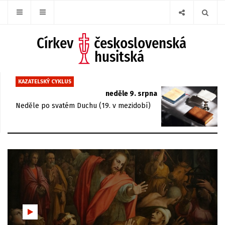
KAZATELSKÝ CYKLUS
neděle 9. srpna
Neděle po svatém Duchu (19. v mezidobí)