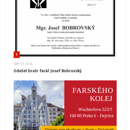
1
SRP, 03 2026
Odešel bratr farář Josef Bobrovský