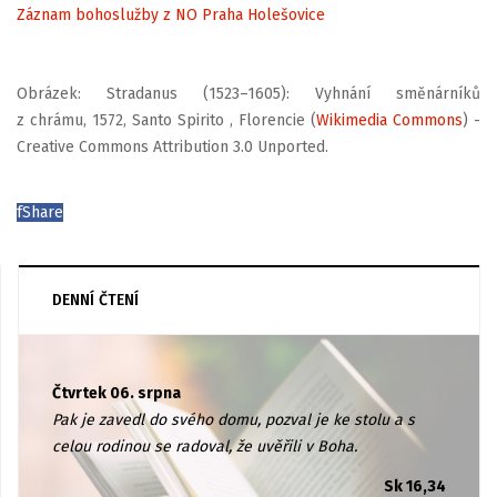
Záznam bohoslužby z NO Praha Holešovice
Obrázek: Stradanus (1523–1605): Vyhnání směnárníků
z chrámu, 1572, Santo Spirito , Florencie (
Wikimedia Commons
) -
Creative Commons Attribution 3.0 Unported.
f
Share
DENNÍ ČTENÍ
Čtvrtek 06. srpna
Pak je zavedl do svého domu, pozval je ke stolu a s
celou rodinou se radoval, že uvěřili v Boha.
Sk 16,34