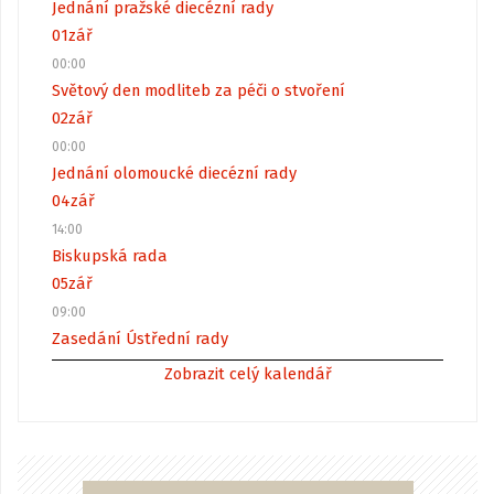
Jednání pražské diecézní rady
01
zář
00:00
Světový den modliteb za péči o stvoření
02
zář
00:00
Jednání olomoucké diecézní rady
04
zář
14:00
Biskupská rada
05
zář
09:00
Zasedání Ústřední rady
Zobrazit celý kalendář