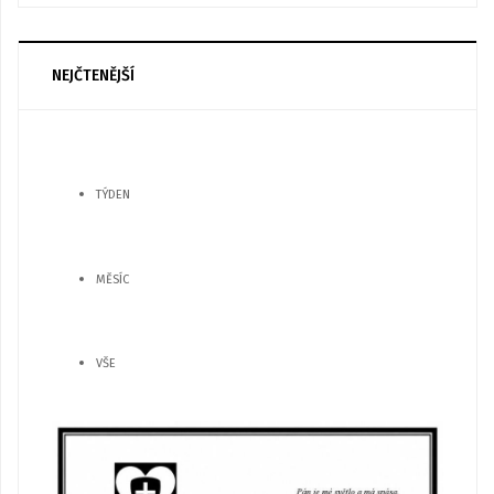
NEJČTENĚJŠÍ
TÝDEN
MĚSÍC
VŠE