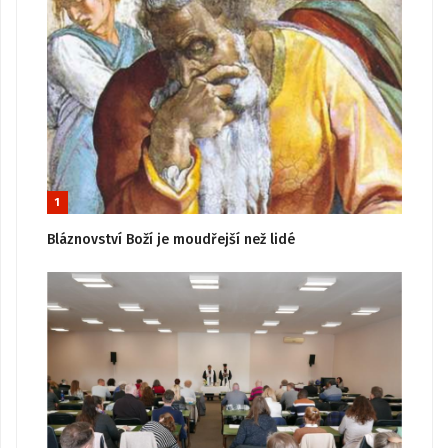
1
Bláznovství Boží je moudřejší než lidé