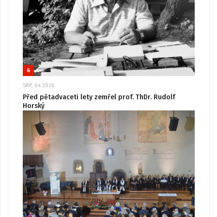
6
SRP, 04 2026
Před pětadvaceti lety zemřel prof. ThDr. Rudolf
Horský