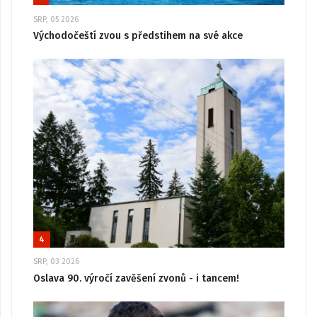
SRP, 05 2026
Východočeští zvou s předstihem na své akce
4
SRP, 03 2026
Oslava 90. výročí zavěšení zvonů - i tancem!