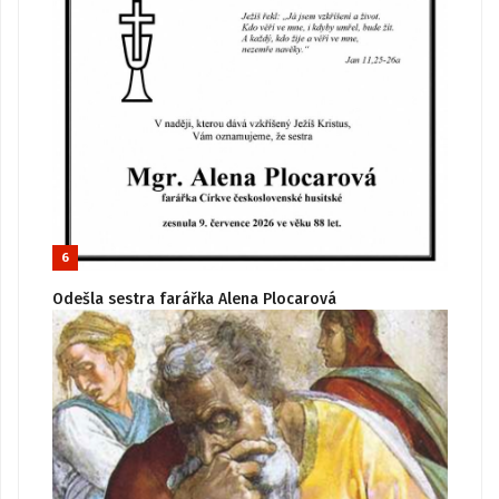
6
Odešla sestra farářka Alena Plocarová