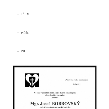
TÝDEN
MĚSÍC
VŠE