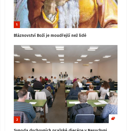
1
Bláznovství Boží je moudřejší než lidé
2
Synoda duchovních pražské diecéze v Nesuchyni