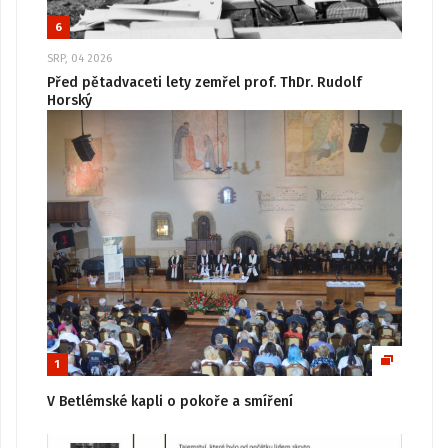
6
SRP, 04 2026
Před pětadvaceti lety zemřel prof. ThDr. Rudolf
Horský
1
V Betlémské kapli o pokoře a smíření