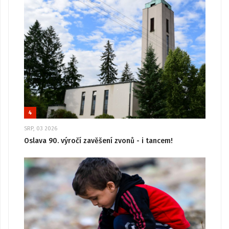
4
SRP, 03 2026
Oslava 90. výročí zavěšení zvonů - i tancem!