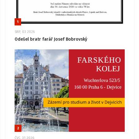
1
SRP, 03 2026
Odešel bratr farář Josef Bobrovský
2
ČVC, 31 2026