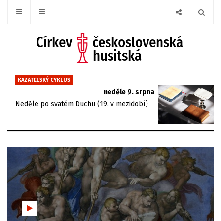
KAZATELSKÝ CYKLUS
neděle 9. srpna
Neděle po svatém Duchu (19. v mezidobí)