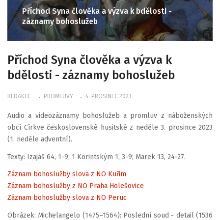
Příchod Syna člověka a výzva k bdělosti -
záznamy bohoslužeb
Příchod Syna člověka a výzva k
bdělosti - záznamy bohoslužeb
REDAKCE
PROMLUVY
4. PROSINEC 2023
Audio a videozáznamy bohoslužeb a promluv z náboženských
obcí Církve československé husitské z neděle 3. prosince 2023
(1. neděle adventní).
Texty: Izajáš 64, 1-9; 1 Korintským 1, 3-9; Marek 13, 24-27.
Záznam bohoslužby slova z NO Kuřim
Záznam bohoslužby z NO Praha Holešovice
Záznam bohoslužby slova z NO Peruc
Obrázek: Michelangelo (1475–1564): Poslední soud - detail (1536