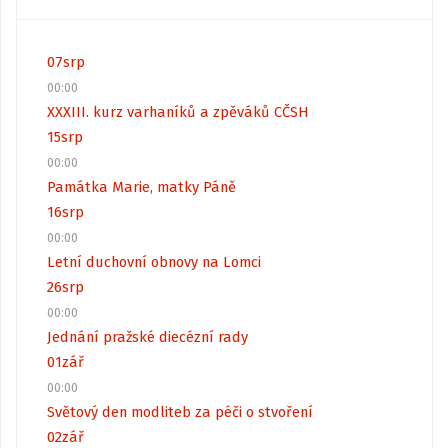
07
srp
00:00
XXXIII. kurz varhaníků a zpěváků CČSH
15
srp
00:00
Památka Marie, matky Páně
16
srp
00:00
Letní duchovní obnovy na Lomci
26
srp
00:00
Jednání pražské diecézní rady
01
zář
00:00
Světový den modliteb za péči o stvoření
02
zář