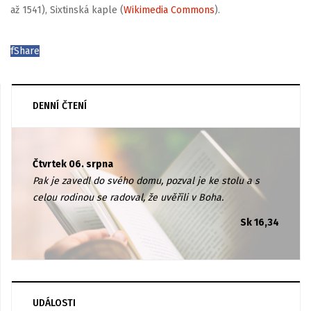
až 1541), Sixtinská kaple (
Wikimedia Commons
).
f
Share
DENNÍ ČTENÍ
Čtvrtek 06. srpna
Pak je zavedl do svého domu, pozval je ke stolu a s
celou rodinou se radoval, že uvěřili v Boha.
Sk 16,34
UDÁLOSTI