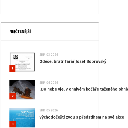
NEJČTENĚJŠÍ
SRP, 03 2026
Odešel bratr farář Josef Bobrovský
1
SRP, 06 2026
„Do nebe vjel v ohnivém kočáře taženého ohni
2
SRP, 05 2026
Východočeští zvou s předstihem na své akce
3