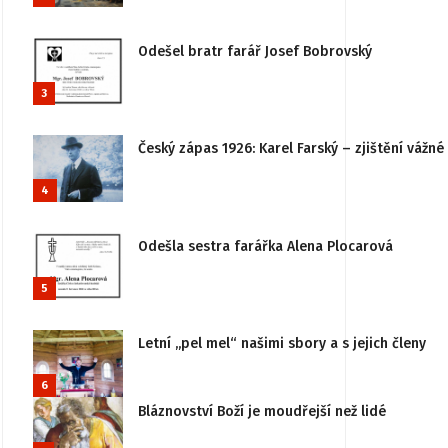
Odešel bratr farář Josef Bobrovský
3
Český zápas 1926: Karel Farský – zjištění vážn
4
Odešla sestra farářka Alena Plocarová
5
Letní „pel mel“ našimi sbory a s jejich členy
6
Bláznovství Boží je moudřejší než lidé