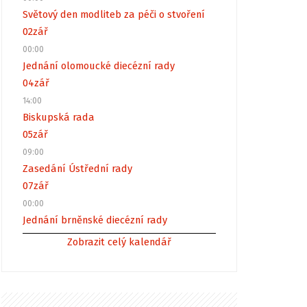
Světový den modliteb za péči o stvoření
02
zář
00:00
Jednání olomoucké diecézní rady
04
zář
14:00
Biskupská rada
05
zář
09:00
Zasedání Ústřední rady
07
zář
00:00
Jednání brněnské diecézní rady
Zobrazit celý kalendář