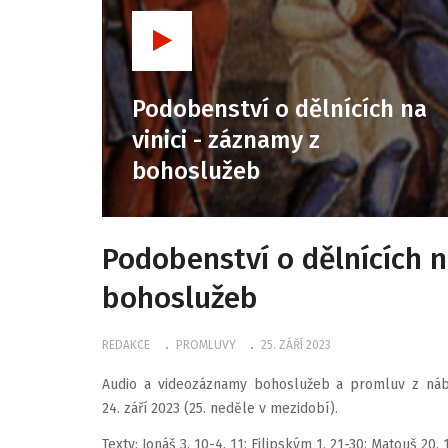
Podobenství o dělnících na
vinici - záznamy z
bohoslužeb
Podobenství o dělnících n
bohoslužeb
REDAKCE
PROMLUVY
25. ZÁŘÍ 2023
Audio a videozáznamy bohoslužeb a promluv z náb
24. září 2023 (25. neděle v mezidobí).
Texty: Jonáš 3, 10-4, 11; Filipským 1, 21-30; Matouš 20, 