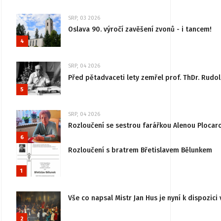
SRP, 03 2026
Oslava 90. výročí zavěšení zvonů - i tancem!
4
SRP, 04 2026
Před pětadvaceti lety zemřel prof. ThDr. Rudo
5
SRP, 04 2026
Rozloučení se sestrou farářkou Alenou Plocar
6
Rozloučení s bratrem Břetislavem Bělunkem
1
Vše co napsal Mistr Jan Hus je nyní k dispozici 
2