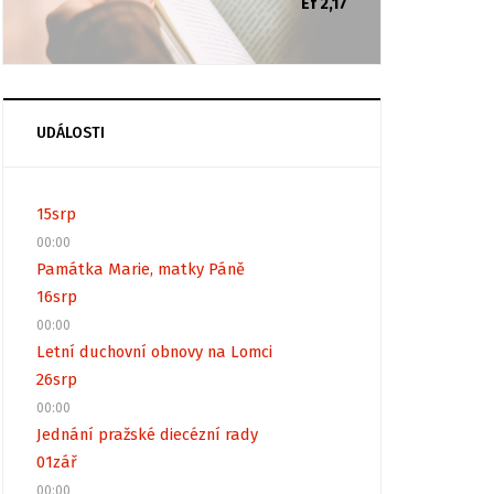
Ef 2,17
UDÁLOSTI
15
srp
00:00
Památka Marie, matky Páně
16
srp
00:00
Letní duchovní obnovy na Lomci
26
srp
00:00
Jednání pražské diecézní rady
01
zář
00:00