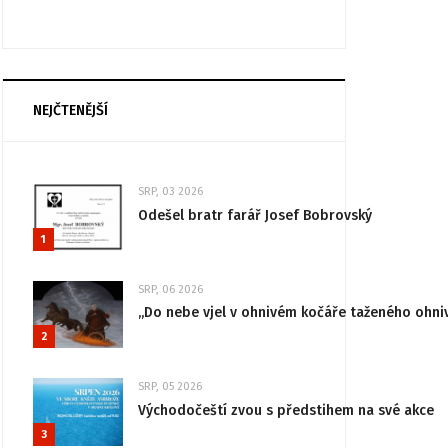
NEJČTENĚJŠÍ
SRP, 03 2026
Odešel bratr farář Josef Bobrovský
1
SRP, 06 2026
„Do nebe vjel v ohnivém kočáře taženého ohni
2
SRP, 05 2026
Východočeští zvou s předstihem na své akce
3