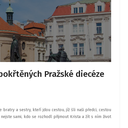
pokřtěných Pražské diecéze
ratry a sestry, kteří jdou cestou, jíž šli naši předci, cestou
nejste sami, kdo se rozhodl přijmout Krista a žít s ním život