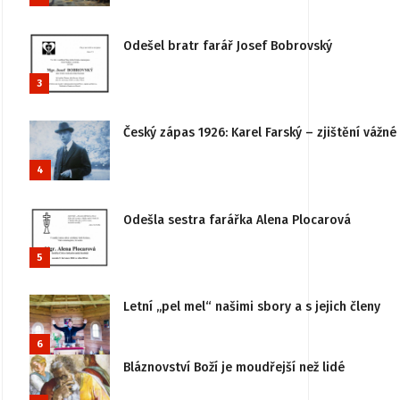
Odešel bratr farář Josef Bobrovský
3
Český zápas 1926: Karel Farský – zjištění vážn
4
Odešla sestra farářka Alena Plocarová
5
Letní „pel mel“ našimi sbory a s jejich členy
6
Bláznovství Boží je moudřejší než lidé