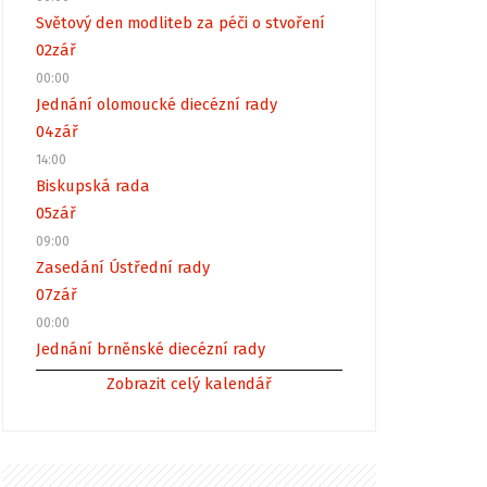
Světový den modliteb za péči o stvoření
02
zář
00:00
Jednání olomoucké diecézní rady
04
zář
14:00
Biskupská rada
05
zář
09:00
Zasedání Ústřední rady
07
zář
00:00
Jednání brněnské diecézní rady
Zobrazit celý kalendář