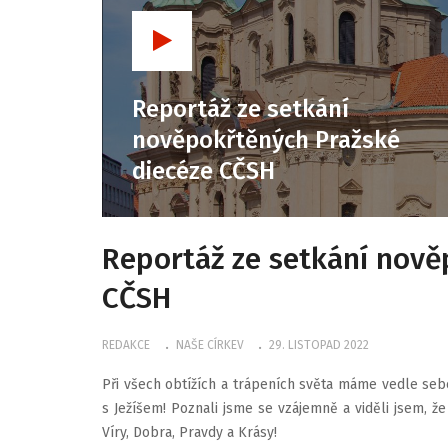
Reportáž ze setkání
nověpokřtěných Pražské
diecéze CČSH
Reportáž ze setkání nově
CČSH
REDAKCE
NAŠE CÍRKEV
29. LISTOPAD 2022
Při všech obtížích a trápeních světa máme vedle sebe b
s Ježíšem! Poznali jsme se vzájemně a viděli jsem, že 
Víry, Dobra, Pravdy a Krásy!