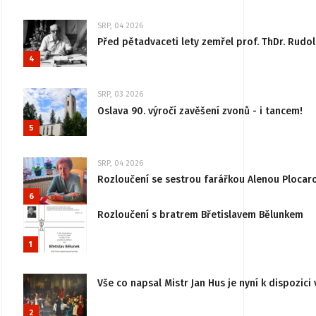
SRP, 04 2026
Před pětadvaceti lety zemřel prof. ThDr. Rudo
4
SRP, 03 2026
Oslava 90. výročí zavěšení zvonů - i tancem!
5
SRP, 04 2026
Rozloučení se sestrou farářkou Alenou Plocar
6
Rozloučení s bratrem Břetislavem Bělunkem
1
Vše co napsal Mistr Jan Hus je nyní k dispozici 
2