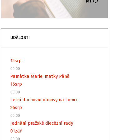
Mt 7,7
UDÁLOSTI
15
srp
00:00
Památka Marie, matky Páně
16
srp
00:00
Letní duchovní obnovy na Lomci
26
srp
00:00
Jednání pražské diecézní rady
01
zář
00:00