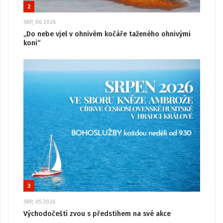
2
SRP, 06 2026
„Do nebe vjel v ohnivém kočáře taženého ohnivými
koni“
3
SRP, 05 2026
Východočeští zvou s předstihem na své akce