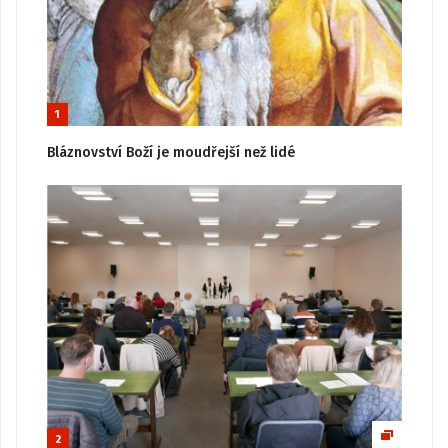
1
Bláznovství Boží je moudřejší než lidé
2