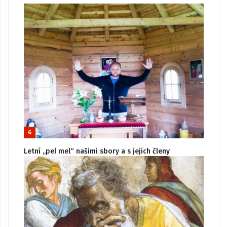
6
Letní „pel mel“ našimi sbory a s jejich členy