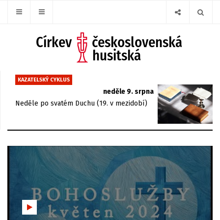
KAZATELSKÝ CYKLUS
neděle 9. srpna
Neděle po svatém Duchu (19. v mezidobí)