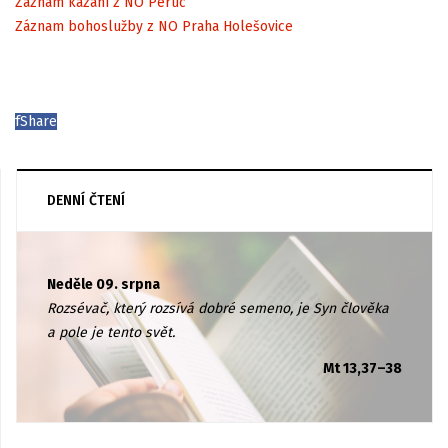
Záznam kázání z NO Peruc
Záznam bohoslužby z NO Praha Holešovice
f
Share
DENNÍ ČTENÍ
Neděle 09. srpna
Rozsévač, který rozsívá dobré semeno, je Syn člověka
a pole je tento svět.
Mt 13,37–38