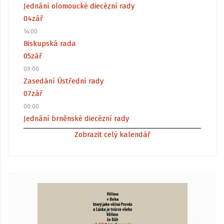
Jednání olomoucké diecézní rady
04
zář
14:00
Biskupská rada
05
zář
09:00
Zasedání Ústřední rady
07
zář
00:00
Jednání brněnské diecézní rady
Zobrazit celý kalendář