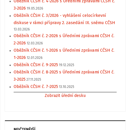
Oběžník CČSH č. 4-2026 s Úředními zprávami CČSH č.
3-2026
19.05.2026
Oběžník CČSH č. 3/2026 - vyhlášení celocírkevní
diskuse v rámci přípravy 2. zasedání IX. sněmu CČSH
13.03.2026
Oběžník CČSH č. 2-2026 s Úředními zprávami CČSH č.
2-2026
12.03.2026
Oběžník CČSH č. 1-2026 s Úředními zprávami CČSH č.
1-2026
12.01.2026
Oběžník CČSH č. 9-2025
19.12.2025
Oběžník CČSH č. 8-2025 s Úředními zprávami CČSH č.
3-2025
27.11.2025
Oběžník CČSH č. 7-2025
13.10.2025
Zobrazit úřední desku
NEJČTENĚJŠÍ