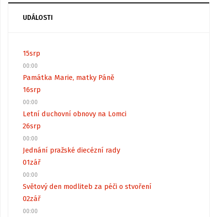
UDÁLOSTI
15
srp
00:00
Památka Marie, matky Páně
16
srp
00:00
Letní duchovní obnovy na Lomci
26
srp
00:00
Jednání pražské diecézní rady
01
zář
00:00
Světový den modliteb za péči o stvoření
02
zář
00:00