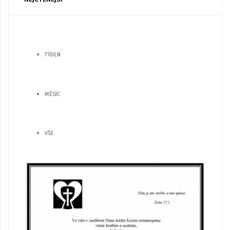
TÝDEN
MĚSÍC
VŠE