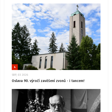
4
SRP, 03 2026
Oslava 90. výročí zavěšení zvonů - i tancem!