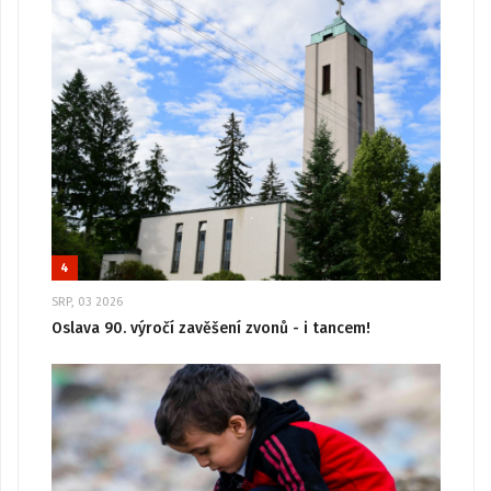
4
SRP, 03 2026
Oslava 90. výročí zavěšení zvonů - i tancem!