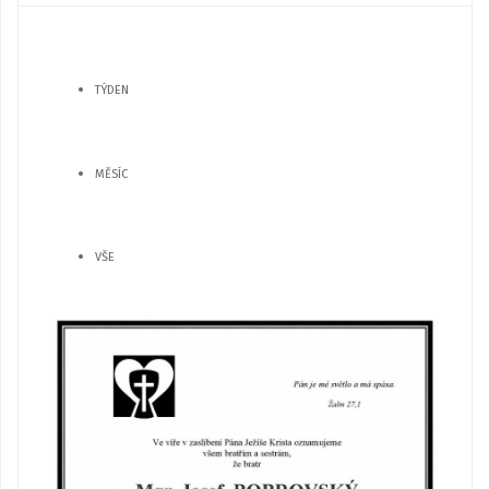
TÝDEN
MĚSÍC
VŠE