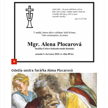
6
Odešla sestra farářka Alena Plocarová