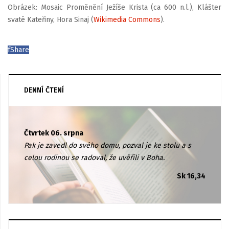
Obrázek: Mosaic Proměnění Ježíše Krista (ca 600 n.l.), Klášter
svaté Kateřiny, Hora Sinaj (
Wikimedia Commons
).
f
Share
DENNÍ ČTENÍ
Čtvrtek 06. srpna
Pak je zavedl do svého domu, pozval je ke stolu a s
celou rodinou se radoval, že uvěřili v Boha.
Sk 16,34