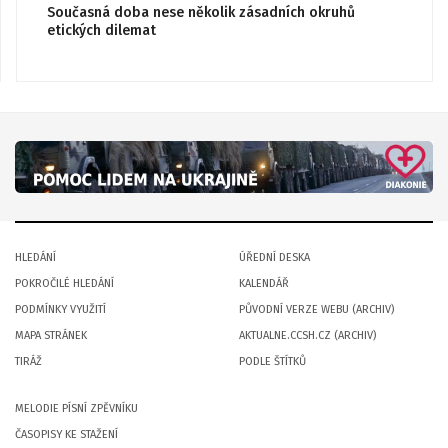
Současná doba nese několik zásadních okruhů
etických dilemat
HLEDÁNÍ
ÚŘEDNÍ DESKA
POKROČILÉ HLEDÁNÍ
KALENDÁŘ
PODMÍNKY VYUŽITÍ
PŮVODNÍ VERZE WEBU (ARCHIV)
MAPA STRÁNEK
AKTUALNE.CCSH.CZ (ARCHIV)
TIRÁŽ
PODLE ŠTÍTKŮ
MELODIE PÍSNÍ ZPĚVNÍKU
ČASOPISY KE STAŽENÍ