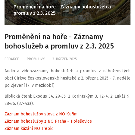
Proměnění na hoře - Záznamy bohoslužeb a
promluv z 2.3. 2025
Proměnění na hoře - Záznamy
bohoslužeb a promluv z 2.3. 2025
REDAKCE
PROMLUVY
3. BŘEZEN 2025
Audio a videozáznamy bohoslužeb a promluv z náboženských
obcí Církve československé husitské z 2. března 2025 - 7. neděle
po Zjevení (7. v mezidobí).
Biblická čtení: Exodus 34, 29-35; 2 Korintským 3, 12-4, 2; Lukáš 9,
28-36. (37-43a).
Záznam bohoslužby slova z NO Kuřim
Záznam bohoslužby z NO Praha – Holešovice
Záznam kázání NO Třebíč