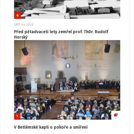
6
SRP, 04 2026
Před pětadvaceti lety zemřel prof. ThDr. Rudolf
Horský
1
V Betlémské kapli o pokoře a smíření