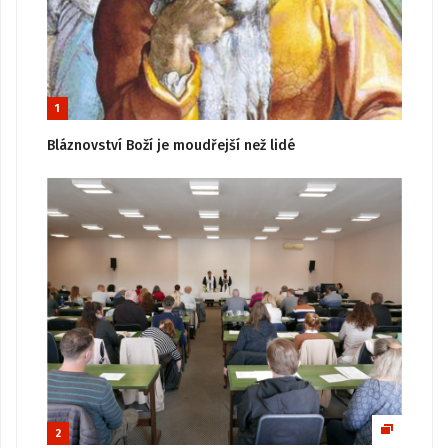
1
Bláznovství Boží je moudřejší než lidé
2