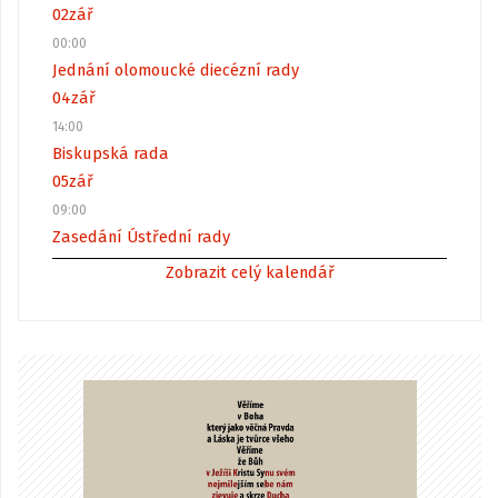
02
zář
00:00
Jednání olomoucké diecézní rady
04
zář
14:00
Biskupská rada
05
zář
09:00
Zasedání Ústřední rady
Zobrazit celý kalendář