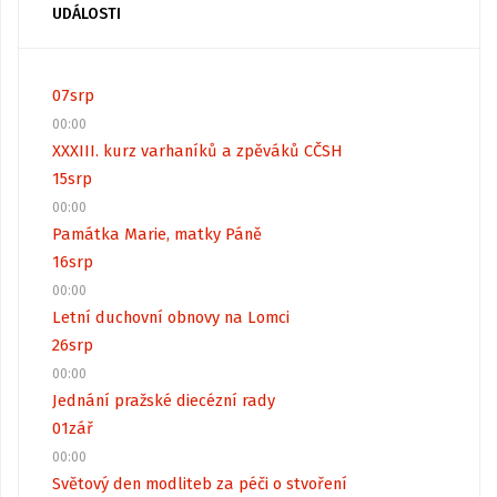
UDÁLOSTI
07
srp
00:00
XXXIII. kurz varhaníků a zpěváků CČSH
15
srp
00:00
Památka Marie, matky Páně
16
srp
00:00
Letní duchovní obnovy na Lomci
26
srp
00:00
Jednání pražské diecézní rady
01
zář
00:00
Světový den modliteb za péči o stvoření