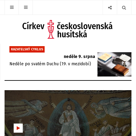
KAZATELSKÝ CYKLUS
neděle 9. srpna
Neděle po svatém Duchu (19. v mezidobí)