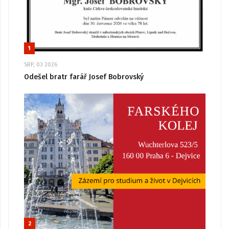
1
SRP, 03 2026
Odešel bratr farář Josef Bobrovský
2