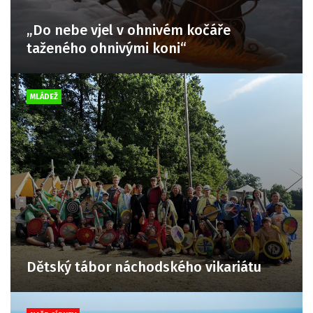
„Do nebe vjel v ohnivém kočáře
taženého ohnivými koni“
MLÁDEŽ
Dětský tábor náchodského vikariátu