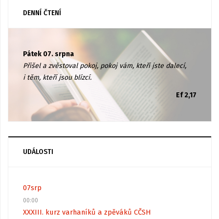
DENNÍ ČTENÍ
Pátek 07. srpna
Přišel a zvěstoval pokoj, pokoj vám, kteří jste dalecí,
i těm, kteří jsou blízcí.
Ef 2,17
UDÁLOSTI
07
srp
00:00
XXXIII. kurz varhaníků a zpěváků CČSH