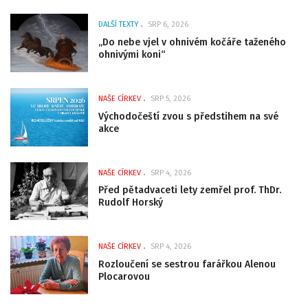
DALŠÍ TEXTY
SRP 6, 2026
„Do nebe vjel v ohnivém kočáře taženého
ohnivými koni“
NAŠE CÍRKEV
SRP 5, 2026
Východočeští zvou s předstihem na své
akce
NAŠE CÍRKEV
SRP 4, 2026
Před pětadvaceti lety zemřel prof. ThDr.
Rudolf Horský
NAŠE CÍRKEV
SRP 4, 2026
Rozloučení se sestrou farářkou Alenou
Plocarovou