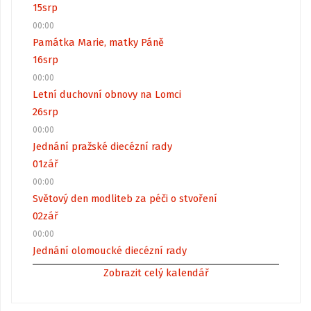
15
srp
00:00
Památka Marie, matky Páně
16
srp
00:00
Letní duchovní obnovy na Lomci
26
srp
00:00
Jednání pražské diecézní rady
01
zář
00:00
Světový den modliteb za péči o stvoření
02
zář
00:00
Jednání olomoucké diecézní rady
Zobrazit celý kalendář