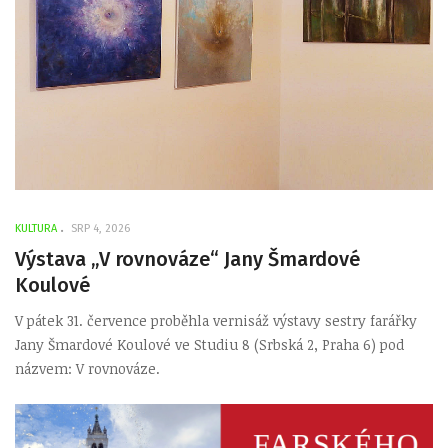
KULTURA
SRP 4, 2026
Výstava „V rovnováze“ Jany Šmardové
Koulové
V pátek 31. července proběhla vernisáž výstavy sestry farářky
Jany Šmardové Koulové ve Studiu 8 (Srbská 2, Praha 6) pod
názvem: V rovnováze.