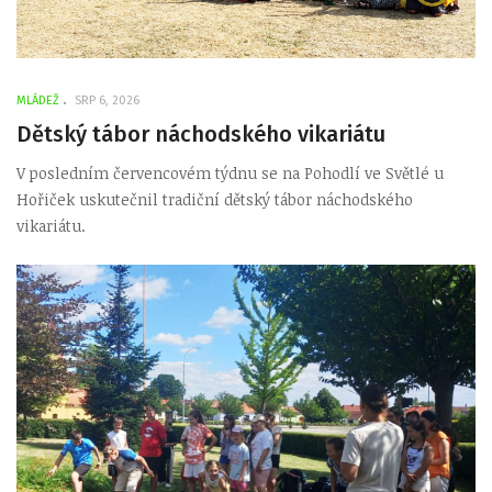
MLÁDEŽ
SRP 6, 2026
Dětský tábor náchodského vikariátu
V posledním červencovém týdnu se na Pohodlí ve Světlé u
Hořiček uskutečnil tradiční dětský tábor náchodského
vikariátu.