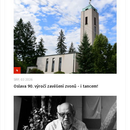
4
SRP, 03 2026
Oslava 90. výročí zavěšení zvonů - i tancem!