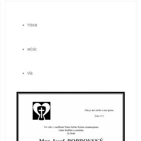
TÝDEN
MĚSÍC
VŠE