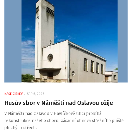
NAŠE CÍRKEV
SRP 6, 2026
Husův sbor v Náměšti nad Oslavou ožije
V Náměšti nad Oslavou v Havlíčkově ulici probíhá
rekonstrukce našeho sboru, zásadní obnova střešního pláště
plochých střech.