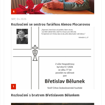
6
SRP, 04 2026
Rozloučení se sestrou farářkou Alenou Plocarovou
1
Rozloučení s bratrem Břetislavem Bělunkem