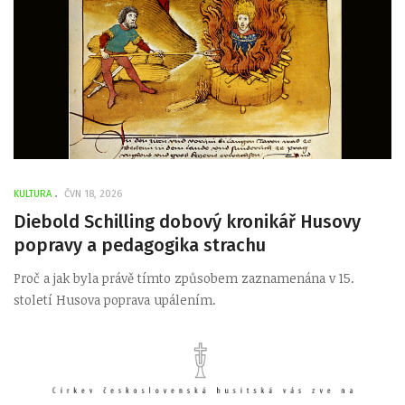
KULTURA
ČVN 18, 2026
Diebold Schilling dobový kronikář Husovy
popravy a pedagogika strachu
Proč a jak byla právě tímto způsobem zaznamenána v 15.
století Husova poprava upálením.