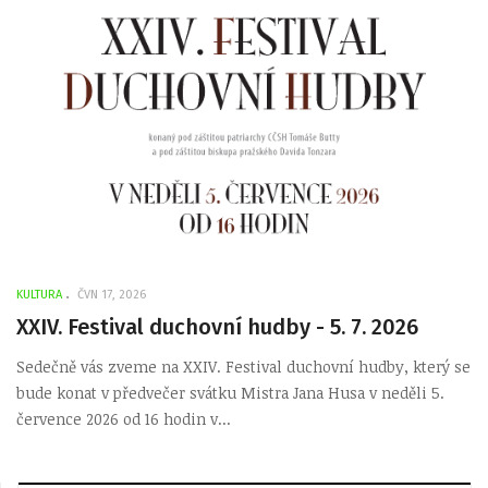
KULTURA
ČVN 17, 2026
XXI​V. Festival duchovní hudby - 5. 7. 2026
Sedečně vás zveme na XXI​V. Festival duchovní hudby, který se
bude konat v předvečer svátku Mistra Jana Husa v ​neděli 5.
července 202​6 od 16 hodin v...