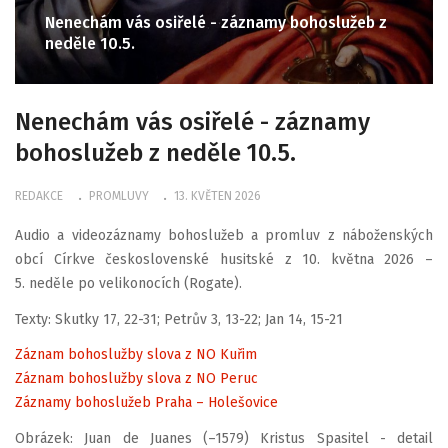
Nenechám vás osiřelé - záznamy bohoslužeb z
neděle 10.5.
Nenechám vás osiřelé - záznamy
bohoslužeb z neděle 10.5.
REDAKCE
PROMLUVY
13. KVĚTEN 2026
Audio a videozáznamy bohoslužeb a promluv z náboženských
obcí Církve československé husitské z 10. května 2026 –
5. neděle po velikonocích (Rogate).
Texty: Skutky 17, 22-31; Petrův 3, 13-22; Jan 14, 15-21
Záznam bohoslužby slova z NO Kuřim
Záznam bohoslužby slova z NO Peruc
Záznamy bohoslužeb Praha – Holešovice
Obrázek: Juan de Juanes (–1579) Kristus Spasitel - detail