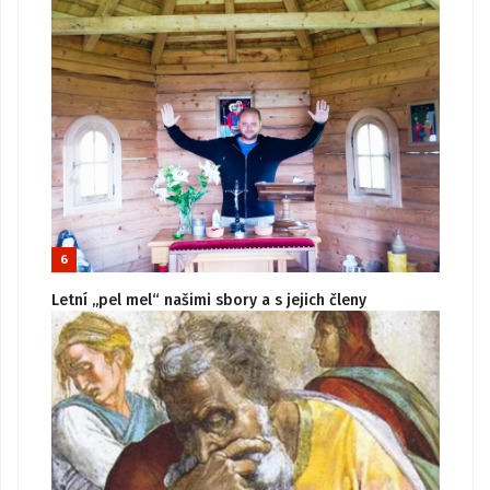
6
Letní „pel mel“ našimi sbory a s jejich členy