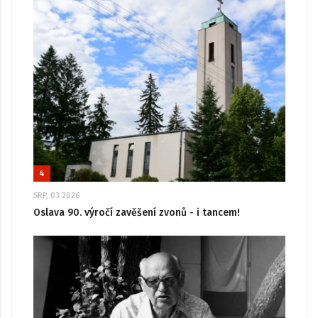
4
SRP, 03 2026
Oslava 90. výročí zavěšení zvonů - i tancem!