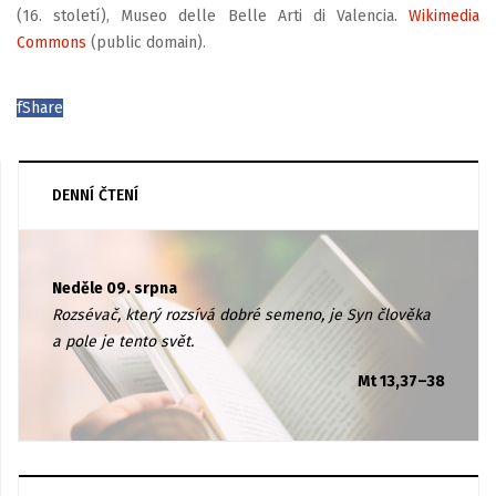
(16. století), Museo delle Belle Arti di Valencia.
Wikimedia
Commons
(public domain).
f
Share
DENNÍ ČTENÍ
Neděle 09. srpna
Rozsévač, který rozsívá dobré semeno, je Syn člověka
a pole je tento svět.
Mt 13,37–38