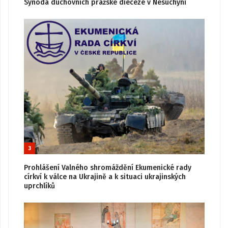
Synoda duchovních pražské diecéze v Nesuchyni
3
Prohlášení Valného shromáždění Ekumenické rady
církví k válce na Ukrajině a k situaci ukrajinských
uprchlíků