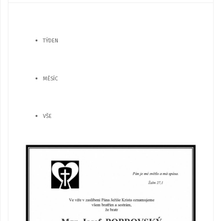
TÝDEN
MĚSÍC
VŠE