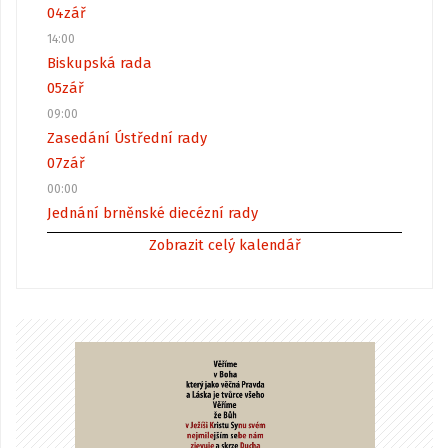
04
zář
14:00
Biskupská rada
05
zář
09:00
Zasedání Ústřední rady
07
zář
00:00
Jednání brněnské diecézní rady
Zobrazit celý kalendář