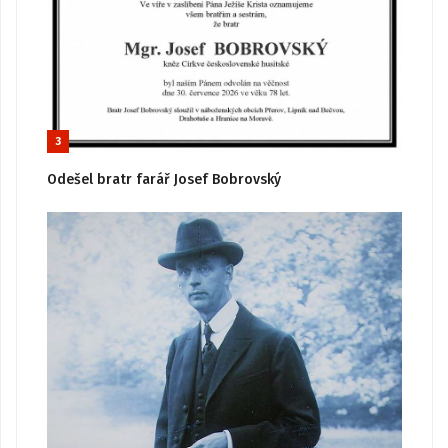
3
Odešel bratr farář Josef Bobrovský