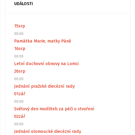
UDÁLOSTI
15
srp
00:00
Památka Marie, matky Páně
16
srp
00:00
Letní duchovní obnovy na Lomci
26
srp
00:00
Jednání pražské diecézní rady
01
zář
00:00
Světový den modliteb za péči o stvoření
02
zář
00:00
Jednání olomoucké diecézní rady