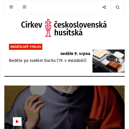
KAZATELSKÝ CYKLUS
neděle 9. srpna
Neděle po svatém Duchu (19. v mezidobí)