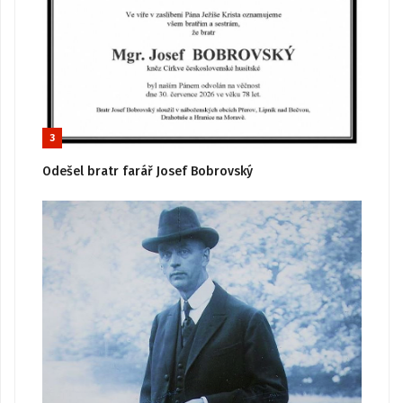
3
Odešel bratr farář Josef Bobrovský