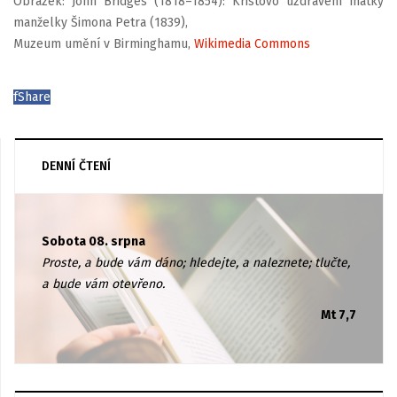
Obrázek: John Bridges (1818–1854): Kristovo uzdravení matky
manželky Šimona Petra (1839),
Muzeum umění v Birminghamu,
Wikimedia Commons
f
Share
DENNÍ ČTENÍ
Sobota 08. srpna
Proste, a bude vám dáno; hledejte, a naleznete; tlučte,
a bude vám otevřeno.
Mt 7,7