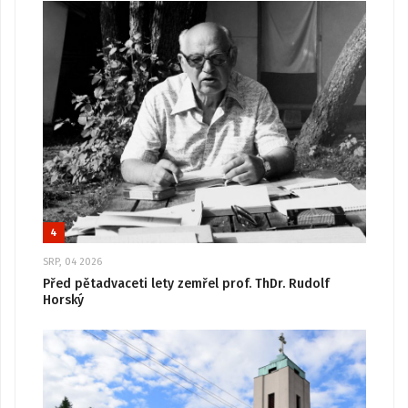
4
SRP, 04 2026
Před pětadvaceti lety zemřel prof. ThDr. Rudolf
Horský