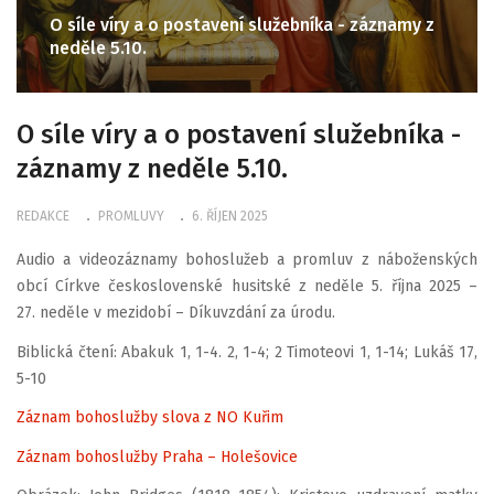
O síle víry a o postavení služebníka - záznamy z
neděle 5.10.
O síle víry a o postavení služebníka -
záznamy z neděle 5.10.
REDAKCE
PROMLUVY
6. ŘÍJEN 2025
Audio a videozáznamy bohoslužeb a promluv z náboženských
obcí Církve československé husitské z neděle 5. října 2025 –
27. neděle v mezidobí – Díkuvzdání za úrodu.
Biblická čtení: Abakuk 1, 1-4. 2, 1-4; 2 Timoteovi 1, 1-14; Lukáš 17,
5-10
Záznam bohoslužby slova z NO Kuřim
Záznam bohoslužby Praha – Holešovice