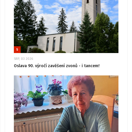
5
SRP, 03 2026
Oslava 90. výročí zavěšení zvonů - i tancem!