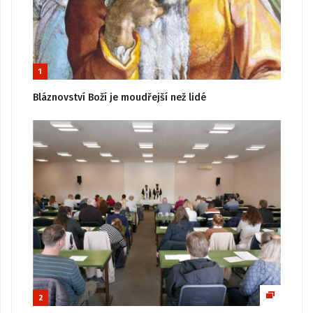
1
Bláznovství Boží je moudřejší než lidé
2