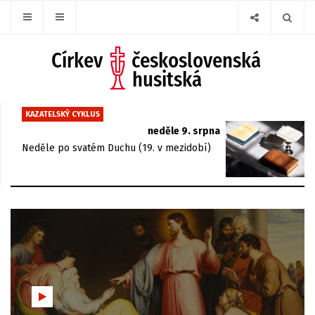
KAZATELSKÝ CYKLUS
neděle 9. srpna
Neděle po svatém Duchu (19. v mezidobí)