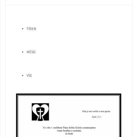
TÝDEN
MĚSÍC
VŠE