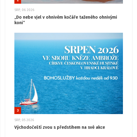
2
SRP, 06 2026
„Do nebe vjel v ohnivém kočáře taženého ohnivými
koni“
3
SRP, 05 2026
Východočeští zvou s předstihem na své akce