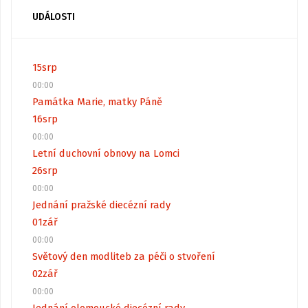
UDÁLOSTI
15
srp
00:00
Památka Marie, matky Páně
16
srp
00:00
Letní duchovní obnovy na Lomci
26
srp
00:00
Jednání pražské diecézní rady
01
zář
00:00
Světový den modliteb za péči o stvoření
02
zář
00:00
Jednání olomoucké diecézní rady