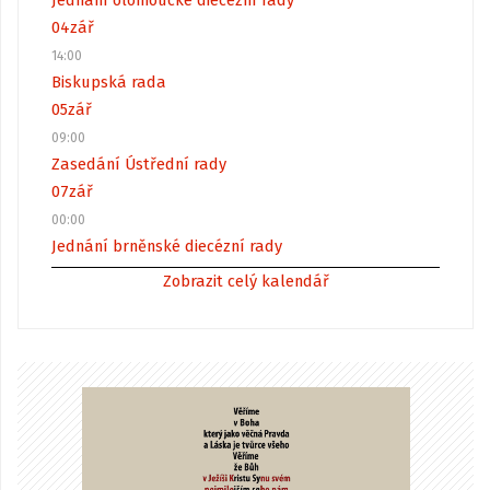
04
zář
14:00
Biskupská rada
05
zář
09:00
Zasedání Ústřední rady
07
zář
00:00
Jednání brněnské diecézní rady
Zobrazit celý kalendář