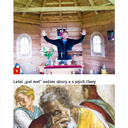
6
Letní „pel mel“ našimi sbory a s jejich členy