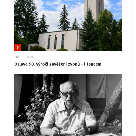
5
SRP, 03 2026
Oslava 90. výročí zavěšení zvonů - i tancem!