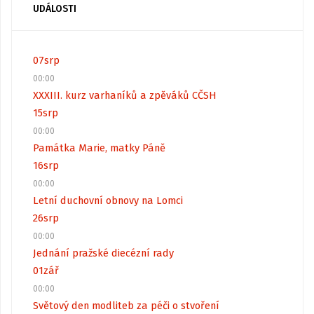
UDÁLOSTI
07
srp
00:00
XXXIII. kurz varhaníků a zpěváků CČSH
15
srp
00:00
Památka Marie, matky Páně
16
srp
00:00
Letní duchovní obnovy na Lomci
26
srp
00:00
Jednání pražské diecézní rady
01
zář
00:00
Světový den modliteb za péči o stvoření