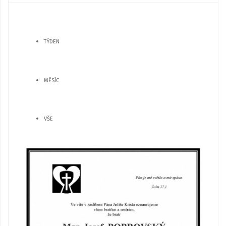
TÝDEN
MĚSÍC
VŠE