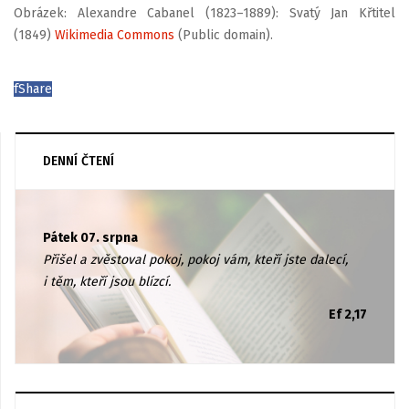
Obrázek: Alexandre Cabanel (1823–1889): Svatý Jan Křtitel
(1849)
Wikimedia Commons
(Public domain).
f
Share
DENNÍ ČTENÍ
Pátek 07. srpna
Přišel a zvěstoval pokoj, pokoj vám, kteří jste dalecí,
i těm, kteří jsou blízcí.
Ef 2,17