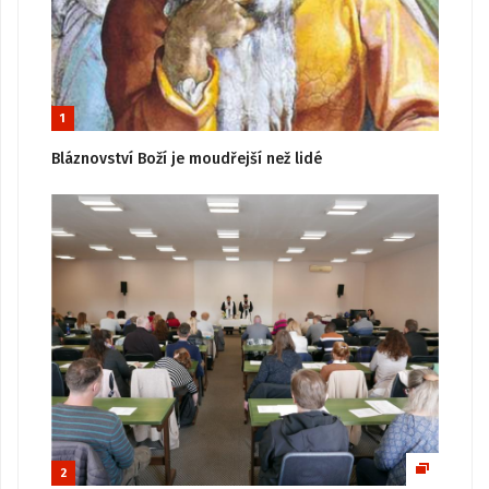
1
Bláznovství Boží je moudřejší než lidé
2