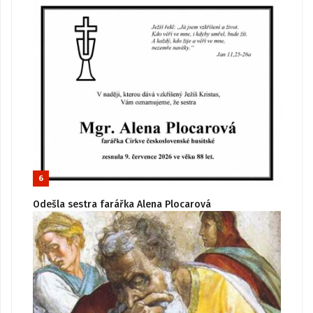
6
Odešla sestra farářka Alena Plocarová