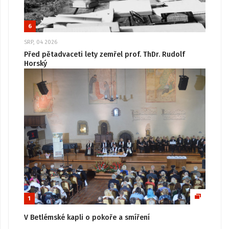
6
SRP, 04 2026
Před pětadvaceti lety zemřel prof. ThDr. Rudolf
Horský
1
V Betlémské kapli o pokoře a smíření