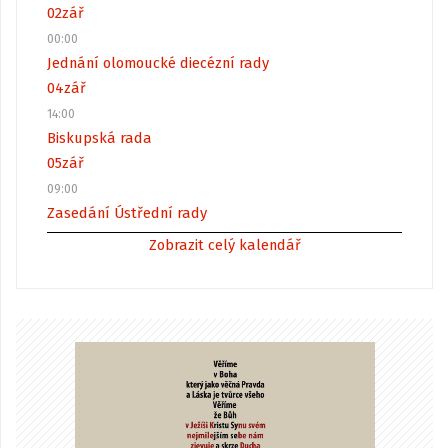
02
zář
00:00
Jednání olomoucké diecézní rady
04
zář
14:00
Biskupská rada
05
zář
09:00
Zasedání Ústřední rady
Zobrazit celý kalendář