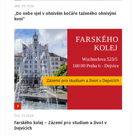
SRP, 06 2026
„Do nebe vjel v ohnivém kočáře taženého ohnivými
koni“
3
ČVC, 31 2026
Farského kolej – Zázemí pro studium a život v
Dejvicích