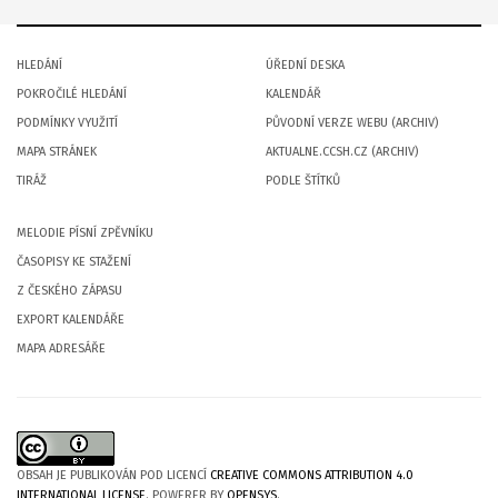
HLEDÁNÍ
ÚŘEDNÍ DESKA
POKROČILÉ HLEDÁNÍ
KALENDÁŘ
PODMÍNKY VYUŽITÍ
PŮVODNÍ VERZE WEBU (ARCHIV)
MAPA STRÁNEK
AKTUALNE.CCSH.CZ (ARCHIV)
TIRÁŽ
PODLE ŠTÍTKŮ
MELODIE PÍSNÍ ZPĚVNÍKU
ČASOPISY KE STAŽENÍ
Z ČESKÉHO ZÁPASU
EXPORT KALENDÁŘE
MAPA ADRESÁŘE
OBSAH JE PUBLIKOVÁN POD LICENCÍ
CREATIVE COMMONS ATTRIBUTION 4.0
INTERNATIONAL LICENSE
. POWERER BY
OPENSYS
.