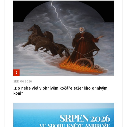
2
SRP, 06 2026
„Do nebe vjel v ohnivém kočáře taženého ohnivými
koni“