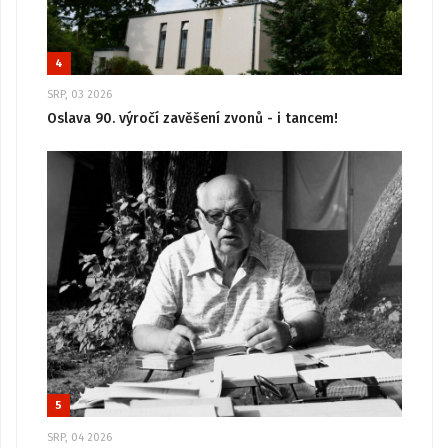
4
SRP, 03 2026
Oslava 90. výročí zavěšení zvonů - i tancem!
5
SRP, 04 2026