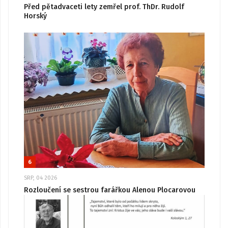
Před pětadvaceti lety zemřel prof. ThDr. Rudolf
Horský
6
SRP, 04 2026
Rozloučení se sestrou farářkou Alenou Plocarovou