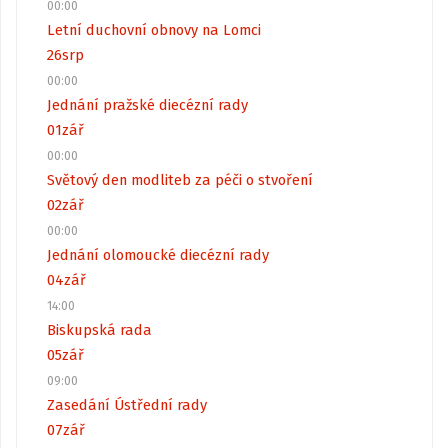
00:00
Letní duchovní obnovy na Lomci
26
srp
00:00
Jednání pražské diecézní rady
01
zář
00:00
Světový den modliteb za péči o stvoření
02
zář
00:00
Jednání olomoucké diecézní rady
04
zář
14:00
Biskupská rada
05
zář
09:00
Zasedání Ústřední rady
07
zář