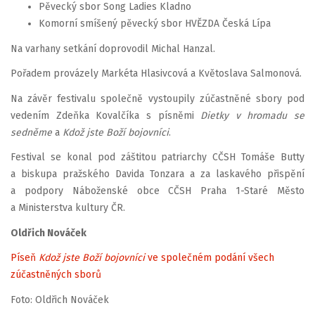
Pěvecký sbor Song Ladies Kladno
Komorní smíšený pěvecký sbor HVĚZDA Česká Lípa
Na varhany setkání doprovodil Michal Hanzal.
Pořadem provázely Markéta Hlasivcová a Květoslava Salmonová.
Na závěr festivalu společně vystoupily zúčastněné sbory pod
vedením Zdeňka Kovalčíka s písněmi
Dietky v hromadu se
sedněme
a
Kdož jste Boží bojovníci
.
Festival se konal pod záštitou patriarchy CČSH Tomáše Butty
a biskupa pražského Davida Tonzara a za laskavého přispění
a podpory Náboženské obce CČSH Praha 1-Staré Město
a Ministerstva kultury ČR.
Oldřich Nováček
Píseň
Kdož jste Boží bojovníci
ve společném podání všech
zúčastněných sborů
Foto: Oldřich Nováček