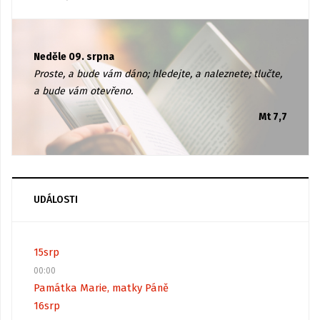
Neděle 09. srpna
Proste, a bude vám dáno; hledejte, a naleznete; tlučte,
a bude vám otevřeno.
Mt 7,7
UDÁLOSTI
15
srp
00:00
Památka Marie, matky Páně
16
srp