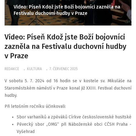
Video: Píseň Kdož jste Boží bojovníci zazněla na
Festivalu duchovní hudby v Praze
Video: Píseň Kdož jste Boží bojovníci
zazněla na Festivalu duchovní hudby
v Praze
REDAKCE
KULTURA
7. ČERVENEC 2025
V sobotu 5. 7. 2024 od 16 hodin se v kostele sv. Mikuláše na
Staroměstském náměstí v Praze konal již XXIII. Festival duchovní
hudby.
Při letošním ročníku účinkovali:
Sbor varhaníků a zpěváků Církve československé husitské
Pěvecký sbor „OMG“ při Náboženské obci CČSH Praha -
Vyšehrad