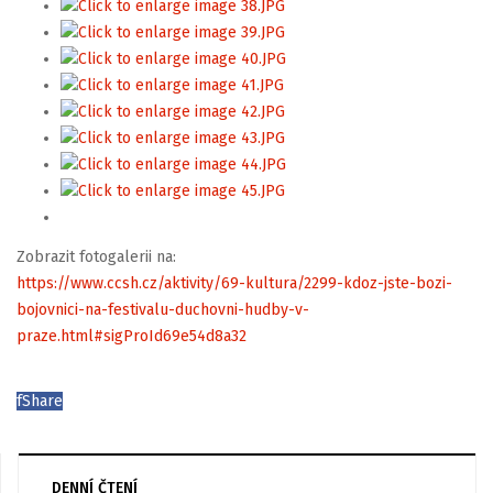
Zobrazit fotogalerii na:
https://www.ccsh.cz/aktivity/69-kultura/2299-kdoz-jste-bozi-
bojovnici-na-festivalu-duchovni-hudby-v-
praze.html#sigProId69e54d8a32
f
Share
DENNÍ ČTENÍ