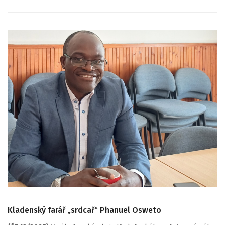
Kladenský farář „srdcař“ Phanuel Osweto