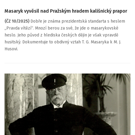
Masaryk vyvěsil nad Pražským hradem kališnický prapor
(ČZ 10/2025)
Dobře je známa prezidentská standarta s heslem
„Pravda vítězí“. Mnozí berou za své, že jde o masarykovské
heslo. Jeho původ z hlediska českých dějin je však vpravdě
husitský. Dokumentuje to obdivný vztah T. G. Masaryka k M. J.
Husovi.