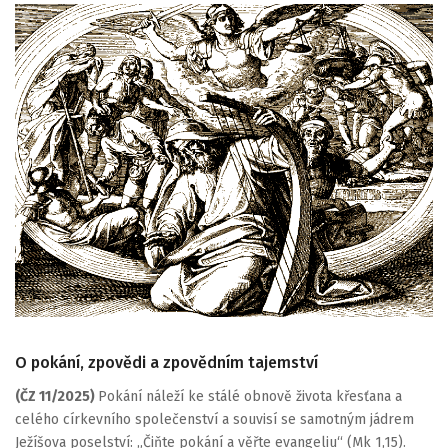
O pokání, zpovědi a zpovědním tajemství
(ČZ 11/2025)
Pokání náleží ke stálé obnově života křesťana a
celého církevního společenství a souvisí se samotným jádrem
Ježíšova poselství: „Čiňte pokání a věřte evangeliu“ (Mk 1,15).