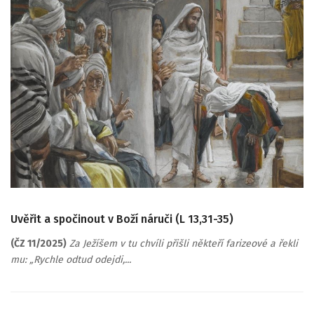
Uvěřit a spočinout v Boží náruči (L 13,31-35)
(ČZ 11/2025)
Za Ježíšem v tu chvíli přišli někteří farizeové a řekli
mu: „Rychle odtud odejdi,...