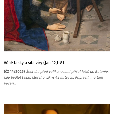
Vůně lásky a síla víry (Jan 12,1-8)
(ČZ 14/2025)
Šest dní před velikonocemi přišel Ježíš do Betanie,
kde bydlel Lazar, kterého vzkřísil z mrtvých. Připravili mu tam
večeři...