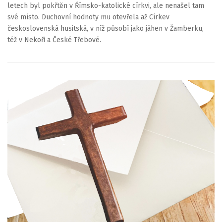
letech byl pokřtěn v Římsko-katolické církvi, ale nenašel tam
své místo. Duchovní hodnoty mu otevřela až Církev
československá husitská, v níž působí jako jáhen v Žamberku,
též v Nekoři a České Třebové.