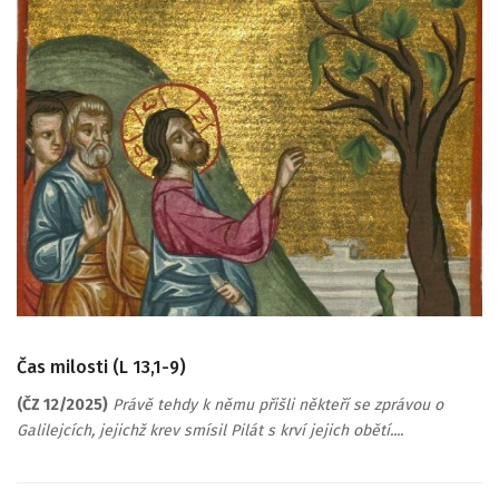
Čas milosti (L 13,1-9)
(ČZ 12/2025)
Právě tehdy k němu přišli někteří se zprávou o
Galilejcích, jejichž krev smísil Pilát s krví jejich obětí....