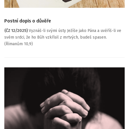
Postní dopis o důvěře
(ČZ 12/2025)
Vyznáš-li svými ústy Ježíše jako Pána a uvěříš-li ve
svém srdci, že ho Bůh vzkřísil z mrtvých, budeš spasen.
(Římanům 10,9)