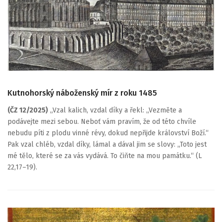
Kutnohorský náboženský mír z roku 1485
(ČZ 12/2025)
„Vzal kalich, vzdal díky a řekl: „Vezměte a
podávejte mezi sebou. Neboť vám pravím, že od této chvíle
nebudu píti z plodu vinné révy, dokud nepřijde království Boží.“
Pak vzal chléb, vzdal díky, lámal a dával jim se slovy: „Toto jest
mé tělo, které se za vás vydává. To čiňte na mou památku.“ (L
22,17–19).