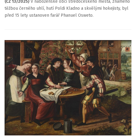
(ČZ 13/2025)
V náboženské obci středočeského města, známého
těžbou černého uhlí, hutí Poldi Kladno a skvělými hokejisty, byl
před 15 lety ustanoven farář Phanuel Osweto.