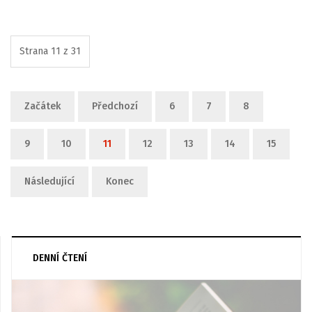
Strana 11 z 31
Začátek
Předchozí
6
7
8
9
10
11
12
13
14
15
Následující
Konec
DENNÍ ČTENÍ