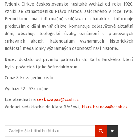
Týdeník Církve československé husitské vychází od roku 1920.
Vznikl ze čtrnáctideníku Právo národa, založeného v roce 1918.
Periodikum má informačně-vzdělávací charakter. Informuje
především o dění uvnitř církve, komentuje celosvětové aktuální
dění, obsahuje teologické úvahy, oznámení o plánovaných
církevních akcích, kalendarium významných historických
událostí, medailonky významných osobností naší historie…
Název dostalo od prvního patriarchy dr. Karla Farského, který
byl v počátcích i jeho šéfredaktorem.
Cena: 8 Kč za jedno číslo
Vychází 52 - 53x ročně
Lze objednat na
cesky.zapas@ccsh.cz
Vedoucí redaktorka: dr. Klára Břeňová,
klara.brenova@ccsh.cz
Zadejte
část