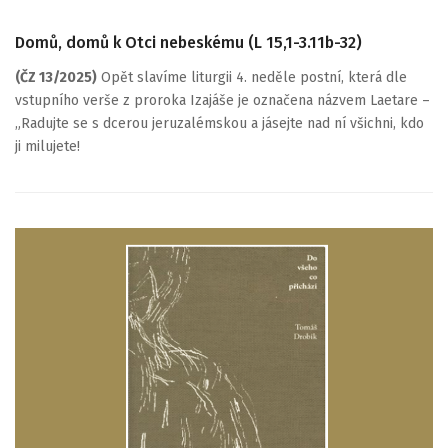
Domů, domů k Otci nebeskému (L 15,1-3.11b-32)
(ČZ 13/2025)
Opět slavíme liturgii 4. neděle postní, která dle
vstupního verše z proroka Izajáše je označena názvem Laetare –
„Radujte se s dcerou jeruzalémskou a jásejte nad ní všichni, kdo
ji milujete!