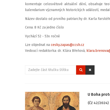
komentuje celosvětové aktuální dění, obsahuje teo
kalendarium významných historických událostí, medai
Název dostalo od prvního patriarchy dr. Karla Farskéh
Cena: 8 Kč za jedno číslo
Vychází 52 - 53x ročně
Lze objednat na
cesky.zapas@ccsh.cz
Vedoucí redaktorka: dr. Klára Břeňová,
klara.brenova
Zadejte
část
titulku
štítku
U Boha prot
(ČZ 42/2024)