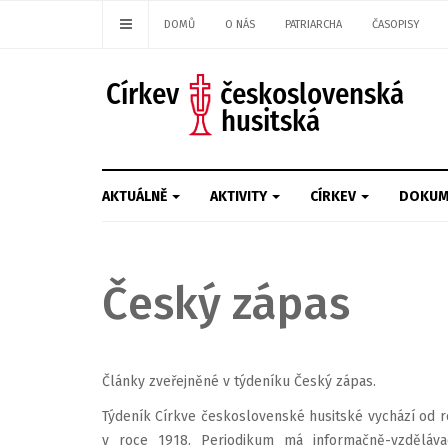
DOMŮ
O NÁS
PATRIARCHA
ČASOPISY
AKTUÁLNĚ
AKTIVITY
CÍRKEV
DOKUM
Český zápas
Články zveřejněné v týdeníku Český zápas.
Týdeník Církve československé husitské vychází od r
v roce 1918. Periodikum má informačně-vzdělávac