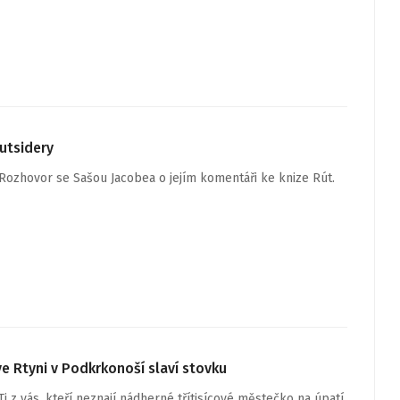
utsidery
Rozhovor se Sašou Jacobea o jejím komentáři ke knize Rút.
e Rtyni v Podkrkonoší slaví stovku
Ti z vás, kteří neznají nádherné třítisícové městečko na úpatí