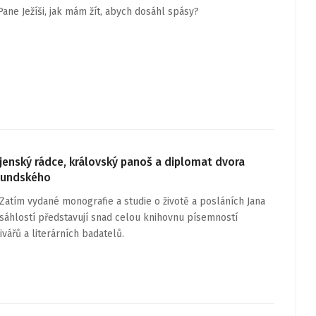
ane Ježíši, jak mám žít, abych dosáhl spásy?
ojenský rádce, královský panoš a diplomat dvora
gundského
Zatím vydané monografie a studie o životě a posláních Jana
zsáhlostí představují snad celou knihovnu písemností
hivářů a literárních badatelů.