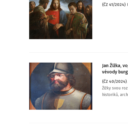
(ČZ 41/2024)
P
Jan Žižka, v
vévody bur
(ČZ 40/2024)
Žižky svou ro
historiků, arc