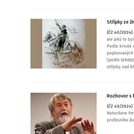
Střípky ze ž
(ČZ 40/2024)
ale jaký to b
Podle kronik 
popisovaných 
(podle tehdejš
střípky, nad 
Rozhovor s 
(ČZ 40/2024)
historikem Pe
profesního ži