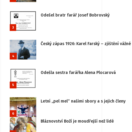
Odešel bratr farář Josef Bobrovský
3
Český zápas 1926: Karel Farský – zjištění vážn
4
Odešla sestra farářka Alena Plocarová
5
Letní „pel mel“ našimi sbory a s jejich členy
6
Bláznovství Boží je moudřejší než lidé