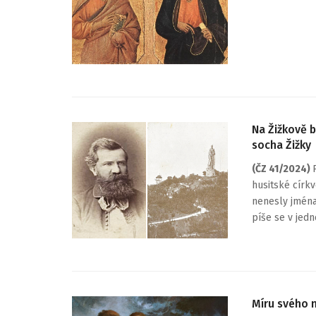
Na Žižkově b
socha Žižky
(ČZ 41/2024)
husitské církv
nenesly jména 
píše se v jed
Míru svého 