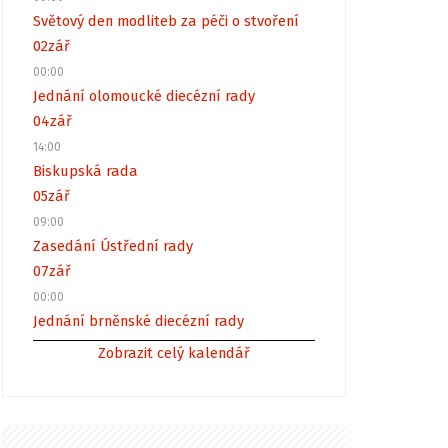
Světový den modliteb za péči o stvoření
02
zář
00:00
Jednání olomoucké diecézní rady
04
zář
14:00
Biskupská rada
05
zář
09:00
Zasedání Ústřední rady
07
zář
00:00
Jednání brněnské diecézní rady
Zobrazit celý kalendář