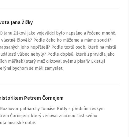
ivota Jana Žižky
O Janu Žižkovi jako vojevůdci bylo napsáno a řečeno mnohé,
yl vlastně člověk? Podle čeho ho můžeme a máme soudit?
napsaných jeho nepřáteli? Podle textů osob, které na místě
událostí vůbec nebyly? Podle dopisů, které zpravidla jako
ích měřítek) starý muž diktoval svému písaři? Existují
kterými bychom se měli zamyslet.
historikem Petrem Čornejem
Rozhovor patriarchy Tomáše Butty s předním českým
trem Čornejem, který věnoval značnou část svého
vota husitské době.