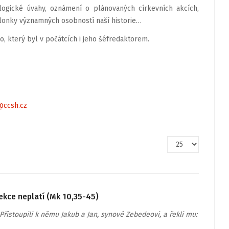
logické úvahy, oznámení o plánovaných církevních akcích,
lonky významných osobností naší historie…
o, který byl v počátcích i jeho šéfredaktorem.
@ccsh.cz
Počet
zobrazení
ekce neplatí (Mk 10,35-45)
Přistoupili k němu Jakub a Jan, synové Zebedeovi, a řekli mu: