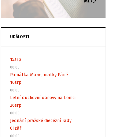
Mt 7,7
UDÁLOSTI
15
srp
00:00
Památka Marie, matky Páně
16
srp
00:00
Letní duchovní obnovy na Lomci
26
srp
00:00
Jednání pražské diecézní rady
01
zář
00:00