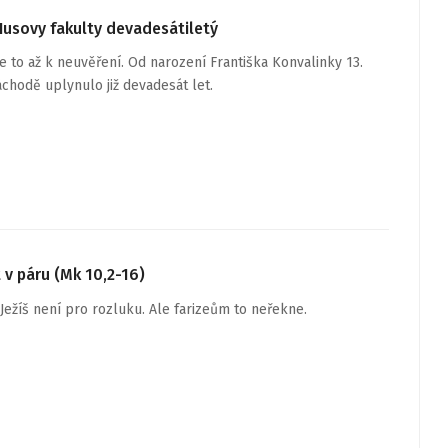
Husovy fakulty devadesátiletý
Je to až k neuvěření. Od narození Františka Konvalinky 13.
áchodě uplynulo již devadesát let.
 v páru (Mk 10,2-16)
Ježíš není pro rozluku. Ale farizeům to neřekne.