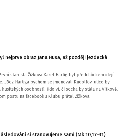
yl nejprve obraz Jana Husa, až později jezdecká
První starosta Žižkova Karel Hartig byl předchůdcem idejí
e. „Bez Hartiga bychom se jmenovali Rudolfov, ulice by
husitských osobností. Kdo ví, čí socha by stála na Vítkově,“
nom postu na facebooku Klubu přátel Žižkova.
následování si stanovujeme sami (Mk 10,17-31)