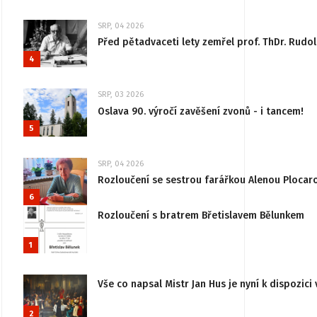
SRP, 04 2026
Před pětadvaceti lety zemřel prof. ThDr. Rudo
4
SRP, 03 2026
Oslava 90. výročí zavěšení zvonů - i tancem!
5
SRP, 04 2026
Rozloučení se sestrou farářkou Alenou Plocar
6
Rozloučení s bratrem Břetislavem Bělunkem
1
Vše co napsal Mistr Jan Hus je nyní k dispozici 
2