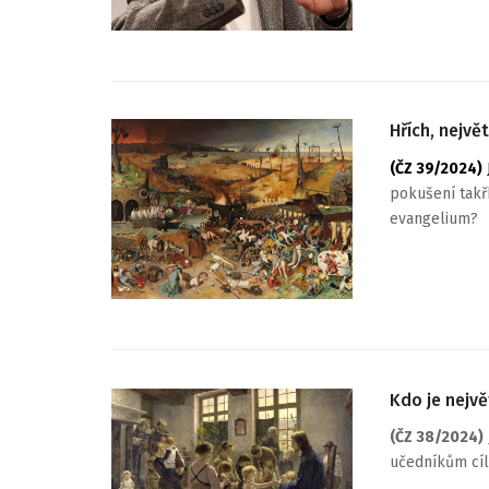
Hřích, nejvě
(ČZ 39/2024)
pokušení takřk
evangelium?
Kdo je nejvě
(ČZ 38/2024)
učedníkům cíl