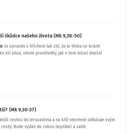
tší škůdce našeho života (Mk 9,38-50)
Je
to opravdu s hříchem tak zlé, že je třeba se bránit
a vší silou, všemi prostředky, jak o tom mluví dnešní
tší? (Mk 9,30-37)
Ježíš cestou do Jeruzaléma a na kříž otevřeně odhaluje svým
 cesty: Bude vydán do rukou nepřátel a zabit.