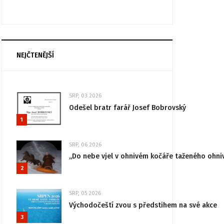
NEJČTENĚJŠÍ
SRP, 03 2026
Odešel bratr farář Josef Bobrovský
1
SRP, 06 2026
„Do nebe vjel v ohnivém kočáře taženého ohni
2
SRP, 05 2026
Východočeští zvou s předstihem na své akce
3