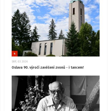
4
SRP, 03 2026
Oslava 90. výročí zavěšení zvonů - i tancem!