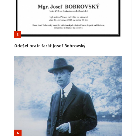
3
Odešel bratr farář Josef Bobrovský
4