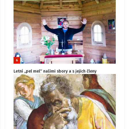
6
Letní „pel mel“ našimi sbory a s jejich členy