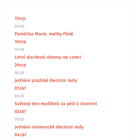
15
srp
00:00
Památka Marie, matky Páně
16
srp
00:00
Letní duchovní obnovy na Lomci
26
srp
00:00
Jednání pražské diecézní rady
01
zář
00:00
Světový den modliteb za péči o stvoření
02
zář
00:00
Jednání olomoucké diecézní rady
04
zář