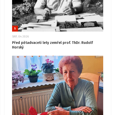
5
SRP, 04 2026
Před pětadvaceti lety zemřel prof. ThDr. Rudolf
Horský