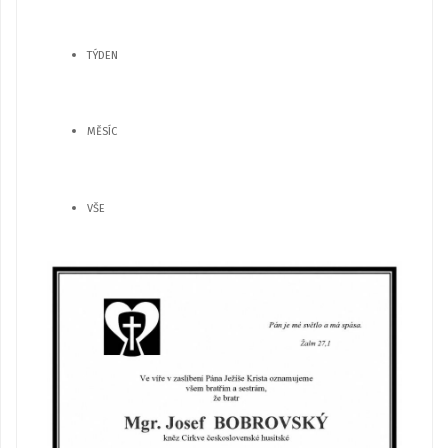
TÝDEN
MĚSÍC
VŠE