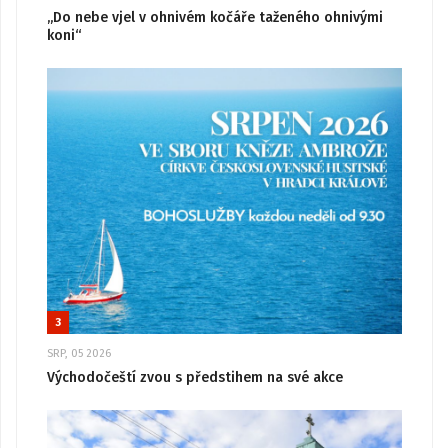
„Do nebe vjel v ohnivém kočáře taženého ohnivými
koni“
3
SRP, 05 2026
Východočeští zvou s předstihem na své akce