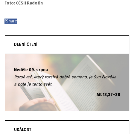
Foto: CČSH Radotín
f
Share
DENNÍ ČTENÍ
Neděle 09. srpna
Rozsévač, který rozsívá dobré semeno, je Syn člověka
a pole je tento svět.
Mt 13,37–38
UDÁLOSTI