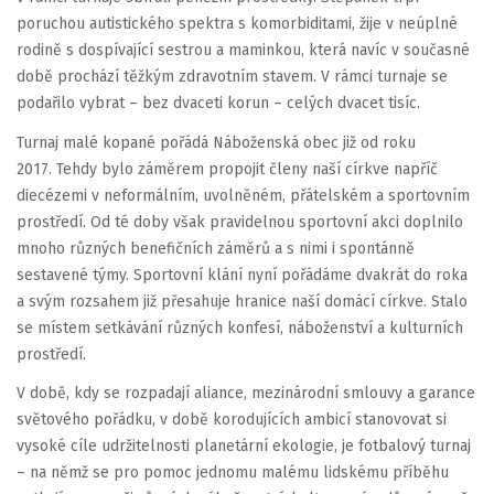
poruchou autistického spektra s komorbiditami, žije v neúplné
rodině s dospívající sestrou a maminkou, která navíc v současné
době prochází těžkým zdravotním stavem. V rámci turnaje se
podařilo vybrat – bez dvaceti korun – celých dvacet tisíc.
Turnaj malé kopané pořádá Náboženská obec již od roku
2017. Tehdy bylo záměrem propojit členy naší církve napříč
diecézemi v neformálním, uvolněném, přátelském a sportovním
prostředí. Od té doby však pravidelnou sportovní akci doplnilo
mnoho různých benefičních záměrů a s nimi i spontánně
sestavené týmy. Sportovní klání nyní pořádáme dvakrát do roka
a svým rozsahem již přesahuje hranice naší domácí církve. Stalo
se místem setkávání různých konfesí, náboženství a kulturních
prostředí.
V době, kdy se rozpadají aliance, mezinárodní smlouvy a garance
světového pořádku, v době korodujících ambicí stanovovat si
vysoké cíle udržitelnosti planetární ekologie, je fotbalový turnaj
– na němž se pro pomoc jednomu malému lidskému příběhu