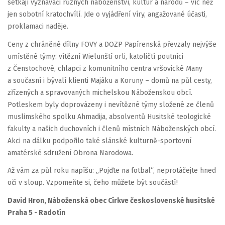
setkají vyznavači různých náboženství, kultur a národů – víc než
jen sobotní kratochvílí. Jde o vyjádření víry, angažované účasti,
proklamaci naděje.
Ceny z chráněné dílny FOVY a DOZP Papírenská převzaly nejvýše
umístěné týmy: vítězní Wielunští orli, katoličtí poutníci
z Čenstochové, chlapci z komunitního centra vršovické Many
a současní i bývalí klienti Majáku a Koruny – domů na půl cesty,
zřízených a spravovaných michelskou Náboženskou obcí.
Potleskem byly doprovázeny i nevítězné týmy složené ze členů
muslimského spolku Ahmadija, absolventů Husitské teologické
fakulty a našich duchovních i členů místních Náboženských obcí.
Akci na dálku podpořilo také slánské kulturně-sportovní
amatérské sdružení Obrona Narodowa.
Až vám za půl roku napíšu: „Pojďte na fotbal“, neprotáčejte hned
oči v sloup. Vzpomeňte si, čeho můžete být součástí!
David Hron, Náboženská obec Církve československé husitské
Praha 5 - Radotín