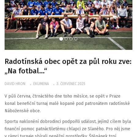
Radotínská obec opět za půl roku zve:
„Na fotbal…“
DAVID HRON
EKUMENA
3. ČERVENEC 2025
V půli června, čtrnáctého dne toho měsíce, se opět v Praze
konal benefiční turnaj malé kopané pod patronátem radotínské
Náboženské obce.
Sportu naklonění dobrodinci podpořili událost, jejímž cílem byla
finanční pomoc patnáctiletému chlapci ze Slaného. Pro něj jsme
v rámci turnaje sbírali peněžní prostředky. Štěpánek trpí