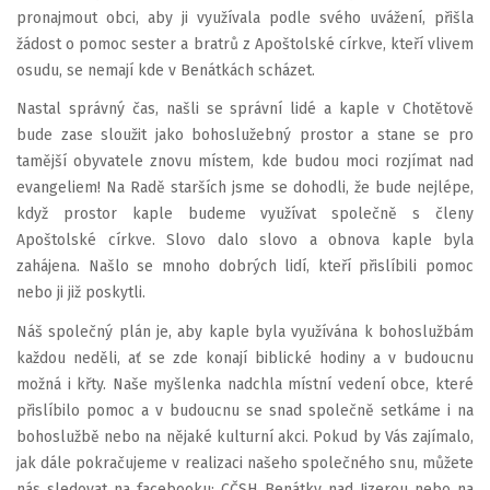
pronajmout obci, aby ji využívala podle svého uvážení, přišla
žádost o pomoc sester a bratrů z Apoštolské církve, kteří vlivem
osudu, se nemají kde v Benátkách scházet.
Nastal správný čas, našli se správní lidé a kaple v Chotětově
bude zase sloužit jako bohoslužebný prostor a stane se pro
tamější obyvatele znovu místem, kde budou moci rozjímat nad
evangeliem! Na Radě starších jsme se dohodli, že bude nejlépe,
když prostor kaple budeme využívat společně s členy
Apoštolské církve. Slovo dalo slovo a obnova kaple byla
zahájena. Našlo se mnoho dobrých lidí, kteří přislíbili pomoc
nebo ji již poskytli.
Náš společný plán je, aby kaple byla využívána k bohoslužbám
každou neděli, ať se zde konají biblické hodiny a v budoucnu
možná i křty. Naše myšlenka nadchla místní vedení obce, které
přislíbilo pomoc a v budoucnu se snad společně setkáme i na
bohoslužbě nebo na nějaké kulturní akci. Pokud by Vás zajímalo,
jak dále pokračujeme v realizaci našeho společného snu, můžete
nás sledovat na facebooku: CČSH Benátky nad Jizerou nebo na