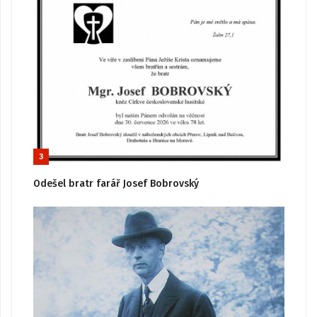
3
Odešel bratr farář Josef Bobrovský