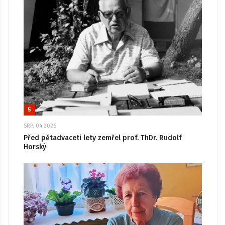
5
SRP, 04 2026
Před pětadvaceti lety zemřel prof. ThDr. Rudolf
Horský