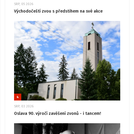
SRP, 05 2026
Východočeští zvou s předstihem na své akce
4
SRP, 03 2026
Oslava 90. výročí zavěšení zvonů - i tancem!