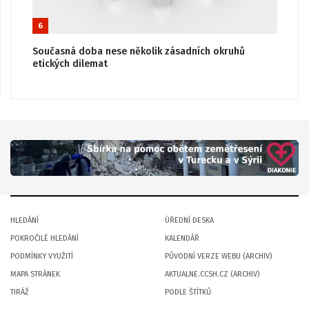
6
Současná doba nese několik zásadních okruhů
etických dilemat
HLEDÁNÍ
ÚŘEDNÍ DESKA
POKROČILÉ HLEDÁNÍ
KALENDÁŘ
PODMÍNKY VYUŽITÍ
PŮVODNÍ VERZE WEBU (ARCHIV)
MAPA STRÁNEK
AKTUALNE.CCSH.CZ (ARCHIV)
TIRÁŽ
PODLE ŠTÍTKŮ