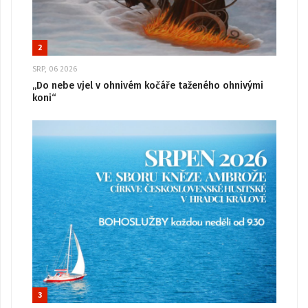
2
SRP, 06 2026
„Do nebe vjel v ohnivém kočáře taženého ohnivými
koni“
3