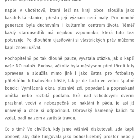
Kaple v Chotětově, která leží na kraji obce, sloužila jako
kazatelská stanice, přesto její význam není malý. Pro mnohé
generace byla duchovním i kulturním centrem života. Téměř
každý starousedlík má nějakou vzpomínku, která tuto tezi
potvrzuje. Po dlouhém ujasňování si vlastnických práv můžeme
kapli znovu užívat.
Pochopitelně po tak dlouhé pauze, vyvstala otázka, jak s kaplí
naše NO naloží. Budova, ačkoliv byla městysem před třiceti lety
opravena a sloužila mimo jiné i jako šatna pro fotbalisty
přilehlého fotbalového hřiště, tak je de facto ve velmi špatné
kondici. Vymlácená okna, plesnivé zdi, popadaná a popraskaná
omítka nebo rozbitá podlaha. Kříž nad vchodovými dveřmi
prasknul vedví a nebezpečně se naklání k pádu. Je asi již
unavený a chce si odpočinout. Obrovský kamenný kalich to
vzdal, padl na zem a zarůstá travou.
Co s tím? Ve chvílích, kdy jsme vášnivě diskutovali, zda kapli
obnovit, aby dále fungovala jako bohoslužebný prostor nebo ji