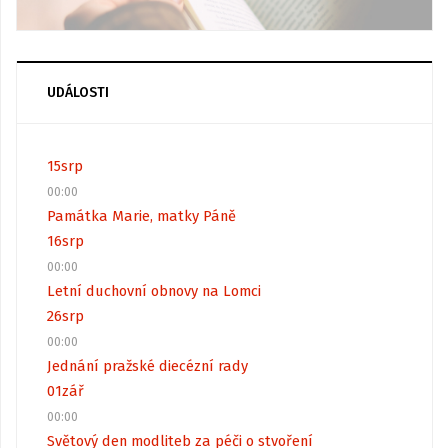
UDÁLOSTI
15
srp
00:00
Památka Marie, matky Páně
16
srp
00:00
Letní duchovní obnovy na Lomci
26
srp
00:00
Jednání pražské diecézní rady
01
zář
00:00
Světový den modliteb za péči o stvoření