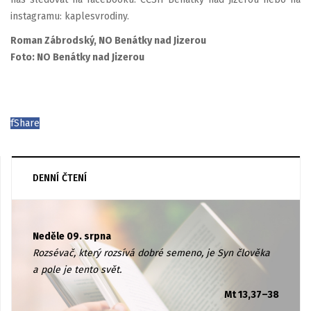
instagramu: kaplesvrodiny.
Roman Zábrodský, NO Benátky nad Jizerou
Foto: NO Benátky nad Jizerou
f
Share
DENNÍ ČTENÍ
Neděle 09. srpna
Rozsévač, který rozsívá dobré semeno, je Syn člověka
a pole je tento svět.
Mt 13,37–38