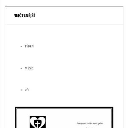
NEJČTENĚJŠÍ
TÝDEN
MĚSÍC
VŠE