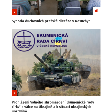
2
Synoda duchovních pražské diecéze v Nesuchyni
3
Prohlášení Valného shromáždění Ekumenické rady
církví k válce na Ukrajině a k situaci ukrajinských
uprchlíků