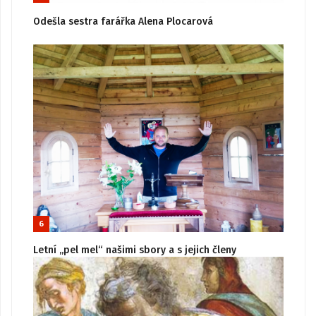
Odešla sestra farářka Alena Plocarová
6
Letní „pel mel“ našimi sbory a s jejich členy