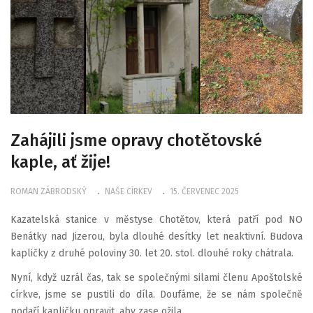
Zahájili jsme opravy chotětovské
kaple, ať žije!
ROMAN ZÁBRODSKÝ
NAŠE CÍRKEV
15. ČERVENEC 2025
Kazatelská stanice v městyse Chotětov, která patří pod NO
Benátky nad Jizerou, byla dlouhé desítky let neaktivní. Budova
kapličky z druhé poloviny 30. let 20. stol. dlouhé roky chátrala.
Nyní, když uzrál čas, tak se společnými silami členu Apoštolské
církve, jsme se pustili do díla. Doufáme, že se nám společně
podaří kapličku opravit, aby zase ožila.