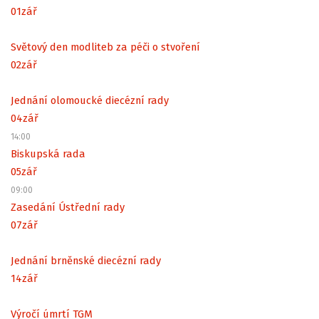
01
zář
Světový den modliteb za péči o stvoření
02
zář
Jednání olomoucké diecézní rady
04
zář
14:00
Biskupská rada
05
zář
09:00
Zasedání Ústřední rady
07
zář
Jednání brněnské diecézní rady
14
zář
Výročí úmrtí TGM