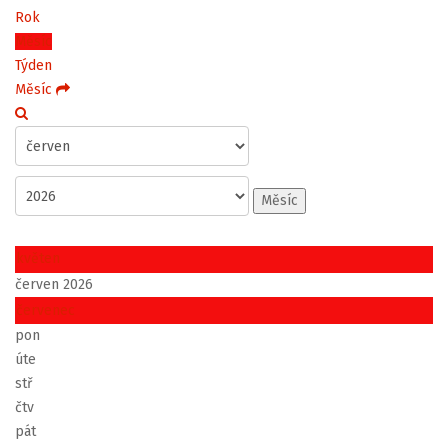
Rok
Měsíc
Týden
Měsíc
Měsíc
květen
červen 2026
červenec
pon
úte
stř
čtv
pát