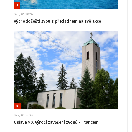
3
SRP, 05 2026
Východočeští zvou s předstihem na své akce
4
SRP, 03 2026
Oslava 90. výročí zavěšení zvonů - i tancem!