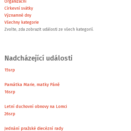
Organizační
Církevní svátky
Významné dny
Všechny kategorie
Zvolte, zda zobrazit události ze všech kategorií.
Nadcházející události
15
srp
Památka Marie, matky Páně
16
srp
Letní duchovní obnovy na Lomci
26
srp
Jednání pražské diecézní rady