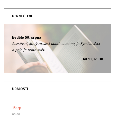
DENNÍ ČTENÍ
Neděle 09. srpna
Rozsévač, který rozsívá dobré semeno, je Syn člověka
a pole je tento svět.
Mt 13,37–38
UDÁLOSTI
15
srp
00:00