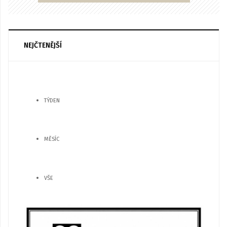
NEJČTENĚJŠÍ
TÝDEN
MĚSÍC
VŠE