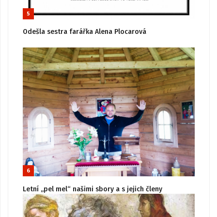
5
Odešla sestra farářka Alena Plocarová
6
Letní „pel mel“ našimi sbory a s jejich členy