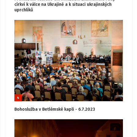
církví k válce na Ukrajině a k situaci ukrajinských
uprchlíků
4
Bohoslužba v Betlémské kapli - 6.7.2023