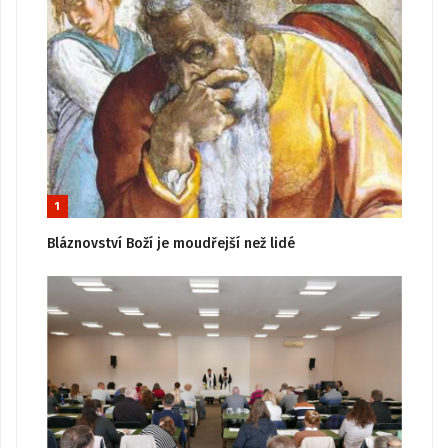
1
Bláznovství Boží je moudřejší než lidé