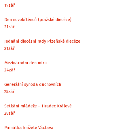
19
zář
Den novokřtěnců (pražské diecéze)
21
zář
Jednání diecézní rady Plzeňské diecéze
21
zář
Mezinárodní den míru
24
zář
Generální synoda duchovních
25
zář
Setkání mládeže – Hradec Králové
28
zář
Památka knížete Václava