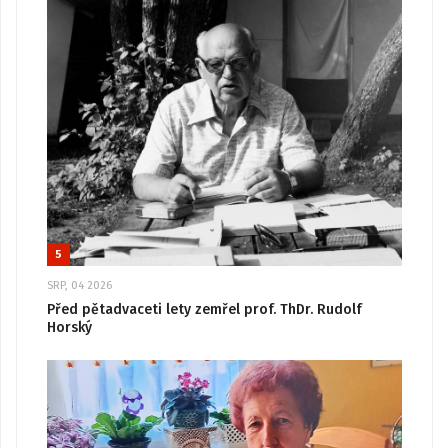
5
SRP, 04 2026
Před pětadvaceti lety zemřel prof. ThDr. Rudolf
Horský