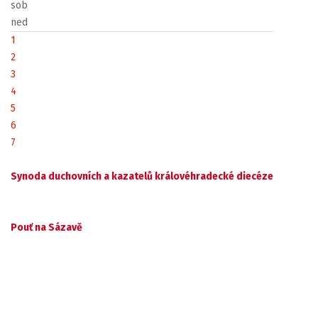
sob
ned
1
2
3
4
5
6
7
Synoda duchovních a kazatelů královéhradecké diecéze
Pouť na Sázavě