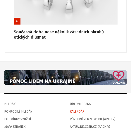
6
Současná doba nese několik zásadních okruhů
etických dilemat
HLEDÁNÍ
ÚŘEDNÍ DESKA
POKROČILÉ HLEDÁNÍ
KALENDÁŘ
PODMÍNKY VYUŽITÍ
PŮVODNÍ VERZE WEBU (ARCHIV)
MAPA STRÁNEK
AKTUALNE.CCSH.CZ (ARCHIV)