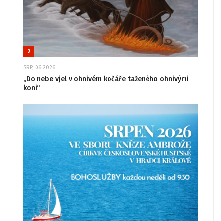
2
SRP, 06 2026
„Do nebe vjel v ohnivém kočáře taženého ohnivými
koni“