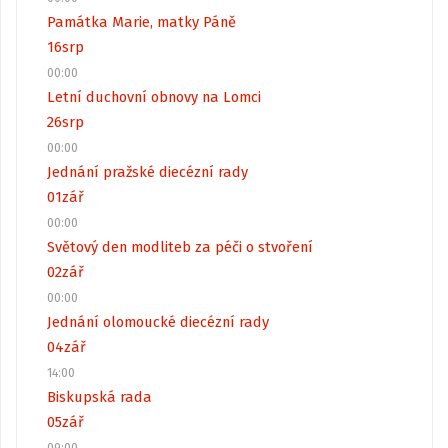
Památka Marie, matky Páně
16
srp
00:00
Letní duchovní obnovy na Lomci
26
srp
00:00
Jednání pražské diecézní rady
01
zář
00:00
Světový den modliteb za péči o stvoření
02
zář
00:00
Jednání olomoucké diecézní rady
04
zář
14:00
Biskupská rada
05
zář