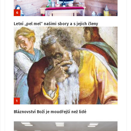
6
Letní „pel mel“ našimi sbory a s jejich členy
1
Bláznovství Boží je moudřejší než lidé