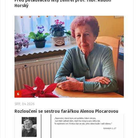
Před pětadvaceti lety zemřel prof. ThDr. Rudolf
Horský
6
SRP, 04 2026
Rozloučení se sestrou farářkou Alenou Plocarovou