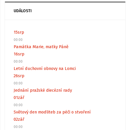
UDÁLOSTI
15
srp
00:00
Památka Marie, matky Páně
16
srp
00:00
Letní duchovní obnovy na Lomci
26
srp
00:00
Jednání pražské diecézní rady
01
zář
00:00
Světový den modliteb za péči o stvoření
02
zář
00:00