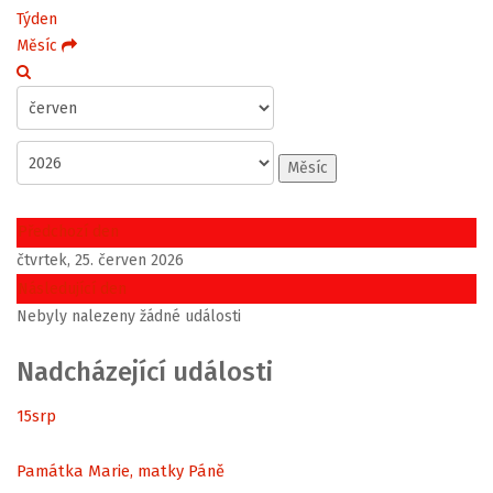
Týden
Měsíc
Měsíc
Předchozí den
čtvrtek, 25. červen 2026
Následující den
Nebyly nalezeny žádné události
Nadcházející události
15
srp
Památka Marie, matky Páně