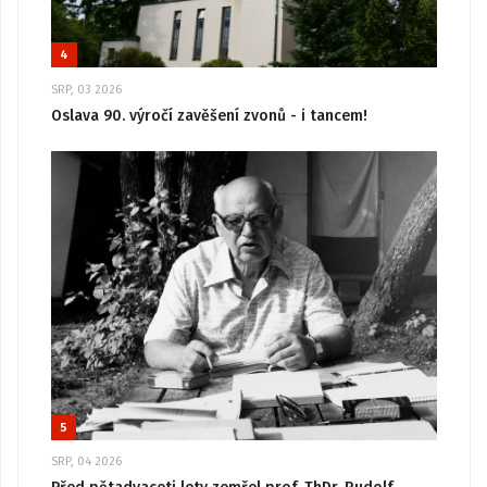
4
SRP, 03 2026
Oslava 90. výročí zavěšení zvonů - i tancem!
5
SRP, 04 2026