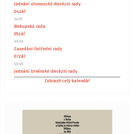
Jednání olomoucké diecézní rady
04
zář
14:00
Biskupská rada
05
zář
09:00
Zasedání Ústřední rady
07
zář
00:00
Jednání brněnské diecézní rady
Zobrazit celý kalendář