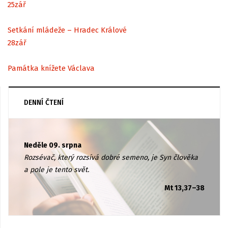
25
zář
Setkání mládeže – Hradec Králové
28
zář
Památka knížete Václava
DENNÍ ČTENÍ
Neděle 09. srpna
Rozsévač, který rozsívá dobré semeno, je Syn člověka
a pole je tento svět.
Mt 13,37–38