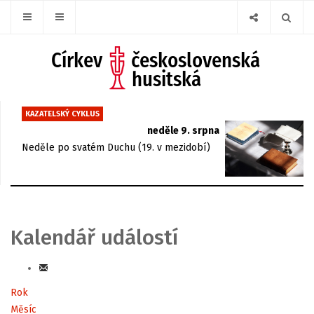
KAZATELSKÝ CYKLUS
neděle 9. srpna
Neděle po svatém Duchu (19. v mezidobí)
Kalendář událostí
Rok
Měsíc