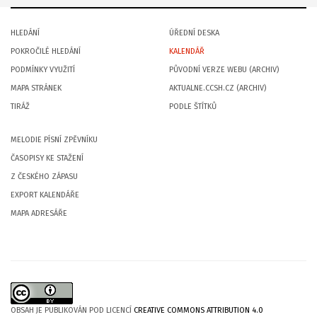
HLEDÁNÍ
ÚŘEDNÍ DESKA
POKROČILÉ HLEDÁNÍ
KALENDÁŘ
PODMÍNKY VYUŽITÍ
PŮVODNÍ VERZE WEBU (ARCHIV)
MAPA STRÁNEK
AKTUALNE.CCSH.CZ (ARCHIV)
TIRÁŽ
PODLE ŠTÍTKŮ
MELODIE PÍSNÍ ZPĚVNÍKU
ČASOPISY KE STAŽENÍ
Z ČESKÉHO ZÁPASU
EXPORT KALENDÁŘE
MAPA ADRESÁŘE
OBSAH JE PUBLIKOVÁN POD LICENCÍ
CREATIVE COMMONS ATTRIBUTION 4.0