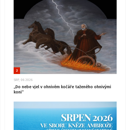
2
SRP, 06 2026
„Do nebe vjel v ohnivém kočáře taženého ohnivými
koni“