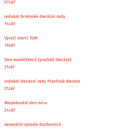
07
zář
Jednání brněnské diecézní rady
14
zář
Výročí úmrtí TGM
19
zář
Den novokřtěnců (pražské diecéze)
21
zář
Jednání diecézní rady Plzeňské diecéze
21
zář
Mezinárodní den míru
24
zář
Generální synoda duchovních