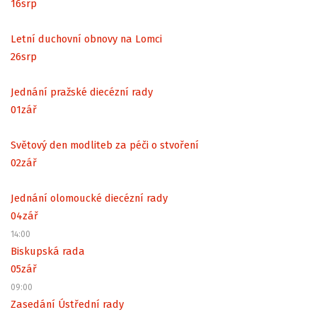
16
srp
Letní duchovní obnovy na Lomci
26
srp
Jednání pražské diecézní rady
01
zář
Světový den modliteb za péči o stvoření
02
zář
Jednání olomoucké diecézní rady
04
zář
14:00
Biskupská rada
05
zář
09:00
Zasedání Ústřední rady