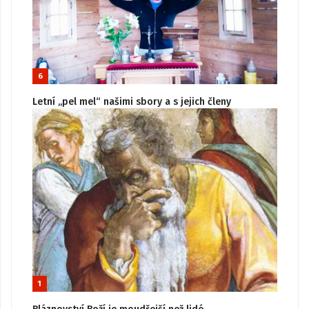
6
Letní „pel mel“ našimi sbory a s jejich členy
1