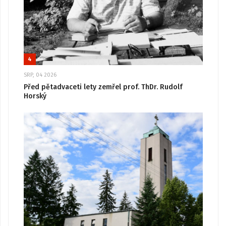
4
SRP, 04 2026
Před pětadvaceti lety zemřel prof. ThDr. Rudolf
Horský