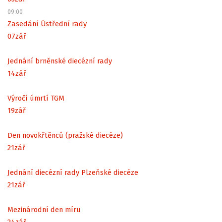
09:00
Zasedání Ústřední rady
07
zář
Jednání brněnské diecézní rady
14
zář
Výročí úmrtí TGM
19
zář
Den novokřtěnců (pražské diecéze)
21
zář
Jednání diecézní rady Plzeňské diecéze
21
zář
Mezinárodní den míru
24
zář