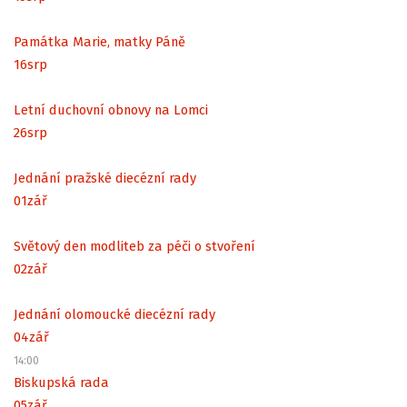
Památka Marie, matky Páně
16
srp
Letní duchovní obnovy na Lomci
26
srp
Jednání pražské diecézní rady
01
zář
Světový den modliteb za péči o stvoření
02
zář
Jednání olomoucké diecézní rady
04
zář
14:00
Biskupská rada
05
zář