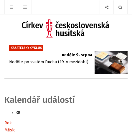
KAZATELSKÝ CYKLUS
neděle 9. srpna
Neděle po svatém Duchu (19. v mezidobí)
Kalendář událostí
Rok
Měsíc