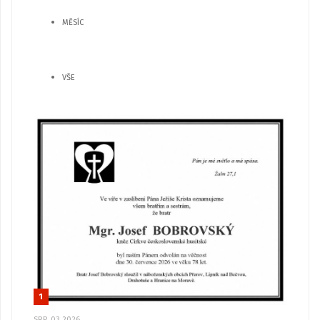
MĚSÍC
VŠE
1
SRP, 03 2026