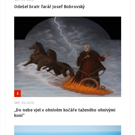
Odešel bratr farář Josef Bobrovský
2
SRP, 06 2026
„Do nebe vjel v ohnivém kočáře taženého ohnivými
koni“