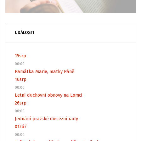
UDÁLOSTI
15
srp
00:00
Památka Marie, matky Páně
16
srp
00:00
Letní duchovní obnovy na Lomci
26
srp
00:00
Jednání pražské diecézní rady
01
zář
00:00