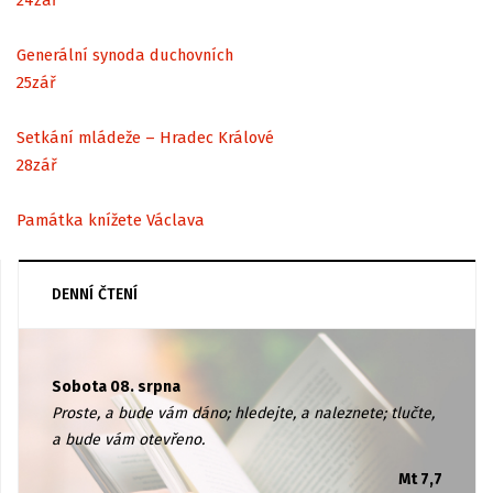
Generální synoda duchovních
25
zář
Setkání mládeže – Hradec Králové
28
zář
Památka knížete Václava
DENNÍ ČTENÍ
Sobota 08. srpna
Proste, a bude vám dáno; hledejte, a naleznete; tlučte,
a bude vám otevřeno.
Mt 7,7