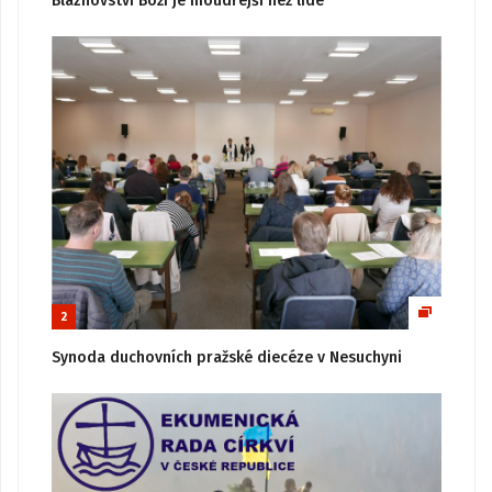
Bláznovství Boží je moudřejší než lidé
2
Synoda duchovních pražské diecéze v Nesuchyni