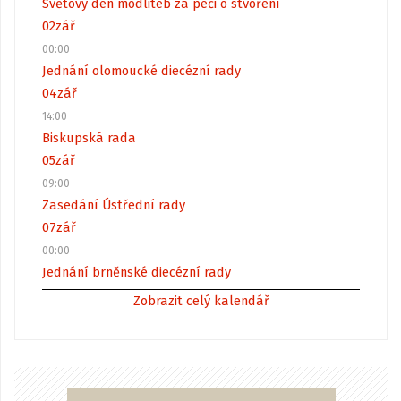
Světový den modliteb za péči o stvoření
02
zář
00:00
Jednání olomoucké diecézní rady
04
zář
14:00
Biskupská rada
05
zář
09:00
Zasedání Ústřední rady
07
zář
00:00
Jednání brněnské diecézní rady
Zobrazit celý kalendář