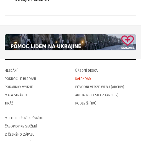
HLEDÁNÍ
ÚŘEDNÍ DESKA
POKROČILÉ HLEDÁNÍ
KALENDÁŘ
PODMÍNKY VYUŽITÍ
PŮVODNÍ VERZE WEBU (ARCHIV)
MAPA STRÁNEK
AKTUALNE.CCSH.CZ (ARCHIV)
TIRÁŽ
PODLE ŠTÍTKŮ
MELODIE PÍSNÍ ZPĚVNÍKU
ČASOPISY KE STAŽENÍ
Z ČESKÉHO ZÁPASU