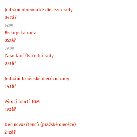
Jednání olomoucké diecézní rady
04
zář
14:00
Biskupská rada
05
zář
09:00
Zasedání Ústřední rady
07
zář
Jednání brněnské diecézní rady
14
zář
Výročí úmrtí TGM
19
zář
Den novokřtěnců (pražské diecéze)
21
zář