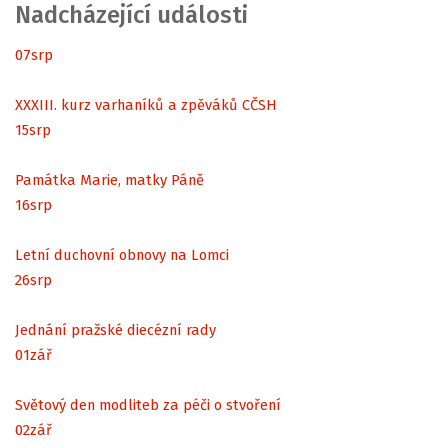
Nadcházející události
07
srp
XXXIII. kurz varhaníků a zpěváků CČSH
15
srp
Památka Marie, matky Páně
16
srp
Letní duchovní obnovy na Lomci
26
srp
Jednání pražské diecézní rady
01
zář
Světový den modliteb za péči o stvoření
02
zář