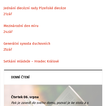
Jednání diecézní rady Plzeňské diecéze
21
zář
Mezinárodní den míru
24
zář
Generální synoda duchovních
25
zář
Setkání mládeže – Hradec Králové
DENNÍ ČTENÍ
Čtvrtek 06. srpna
Pak je zavedl do svého domu, pozval je ke stolu a s