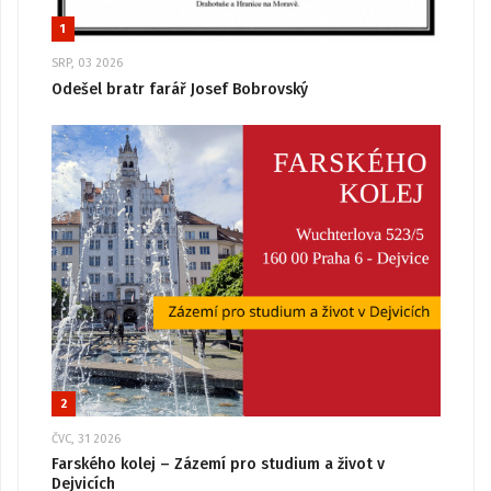
1
SRP, 03 2026
Odešel bratr farář Josef Bobrovský
2
ČVC, 31 2026
Farského kolej – Zázemí pro studium a život v
Dejvicích