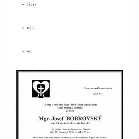
TÝDEN
MĚSÍC
VŠE