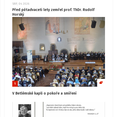
SRP, 04 2026
Před pětadvaceti lety zemřel prof. ThDr. Rudolf
Horský
1
V Betlémské kapli o pokoře a smíření