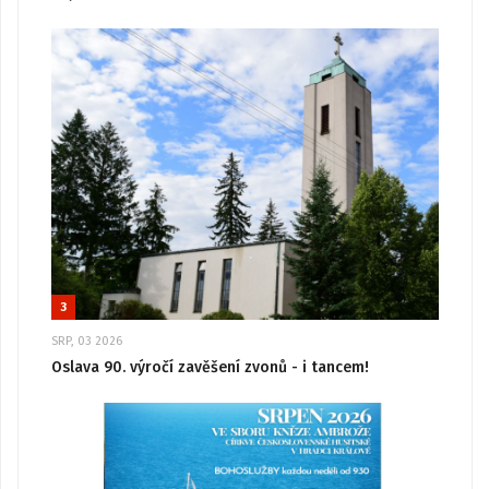
3
SRP, 03 2026
Oslava 90. výročí zavěšení zvonů - i tancem!