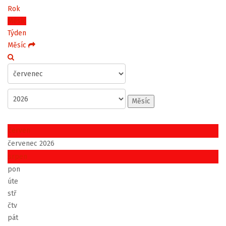
Rok
Měsíc
Týden
Měsíc
Měsíc
červen
červenec 2026
srpen
pon
úte
stř
čtv
pát