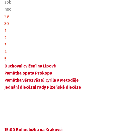
sob
ned
29
30
1
2
3
4
5
Duchovní cvičení na Lipové
Památka opata Prokopa
Památka věrozvěstů Cyrila a Metoděje
Jednání diecézní rady Plzeňské diecéze
15:00 Bohoslužba na Krakovci