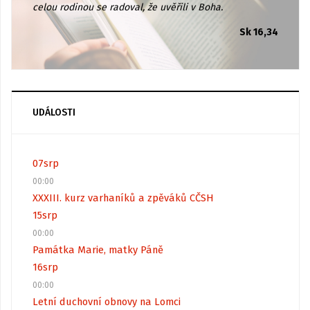
celou rodinou se radoval, že uvěřili v Boha.
Sk 16,34
UDÁLOSTI
07
srp
00:00
XXXIII. kurz varhaníků a zpěváků CČSH
15
srp
00:00
Památka Marie, matky Páně
16
srp
00:00
Letní duchovní obnovy na Lomci