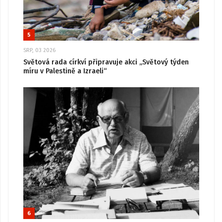
5
SRP, 03 2026
Světová rada církví připravuje akci „Světový týden
míru v Palestině a Izraeli“
6