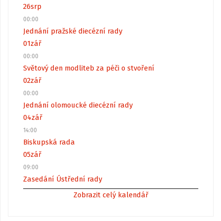
26
srp
00:00
Jednání pražské diecézní rady
01
zář
00:00
Světový den modliteb za péči o stvoření
02
zář
00:00
Jednání olomoucké diecézní rady
04
zář
14:00
Biskupská rada
05
zář
09:00
Zasedání Ústřední rady
Zobrazit celý kalendář