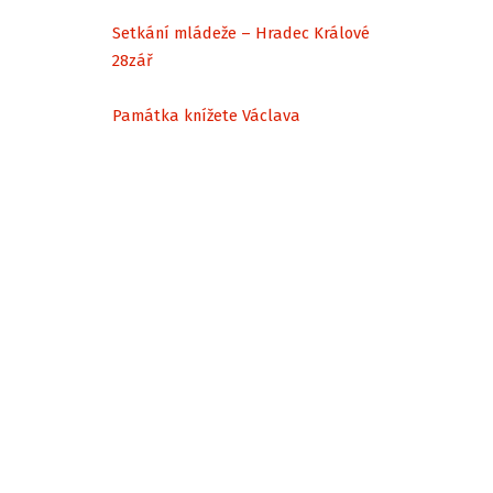
Setkání mládeže – Hradec Králové
28
zář
Památka knížete Václava