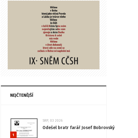
NEJČTENĚJŠÍ
SRP, 03 2026
Odešel bratr farář Josef Bobrovský
1