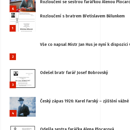
Rozloučení se sestrou farářkou Alenou Plocar
6
Rozloučení s bratrem Břetislavem Bělunkem
1
Vše co napsal Mistr Jan Hus je nyní k dispozici 
2
Odešel bratr farář Josef Bobrovský
3
Český zápas 1926: Karel Farský – zjištění vážn
4
Odešla sestra farářka Alena Plocarová