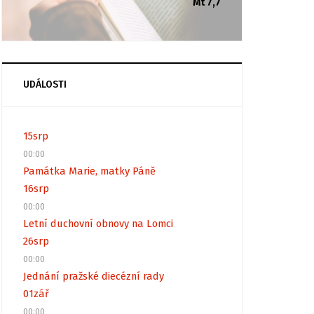
Mt 7,7
UDÁLOSTI
15
srp
00:00
Památka Marie, matky Páně
16
srp
00:00
Letní duchovní obnovy na Lomci
26
srp
00:00
Jednání pražské diecézní rady
01
zář
00:00