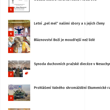
5
Letní „pel mel“ našimi sbory a s jejich členy
6
Bláznovství Boží je moudřejší než lidé
1
Synoda duchovních pražské diecéze v Nesuchy
2
Prohlášení Valného shromáždění Ekumenické rady
3