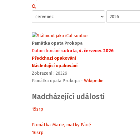
Památka opata Prokopa
Datum konání:
sobota, 4. červenec 2026
Předchozí opakování
Následující opakování
Zobrazení
: 26326
Památka opata Prokopa -
Wikipedie
Nadcházející události
15
srp
Památka Marie, matky Páně
16
srp