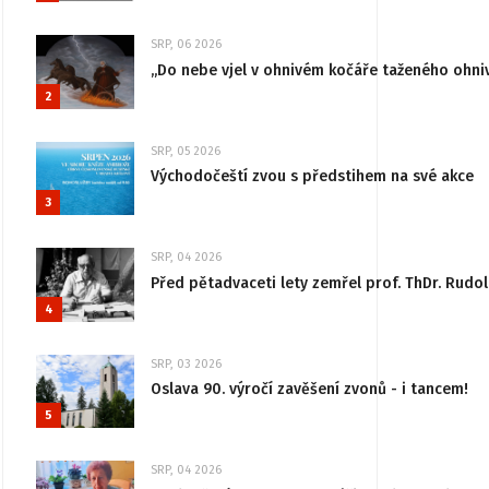
SRP, 06 2026
„Do nebe vjel v ohnivém kočáře taženého ohni
2
SRP, 05 2026
Východočeští zvou s předstihem na své akce
3
SRP, 04 2026
Před pětadvaceti lety zemřel prof. ThDr. Rudo
4
SRP, 03 2026
Oslava 90. výročí zavěšení zvonů - i tancem!
5
SRP, 04 2026