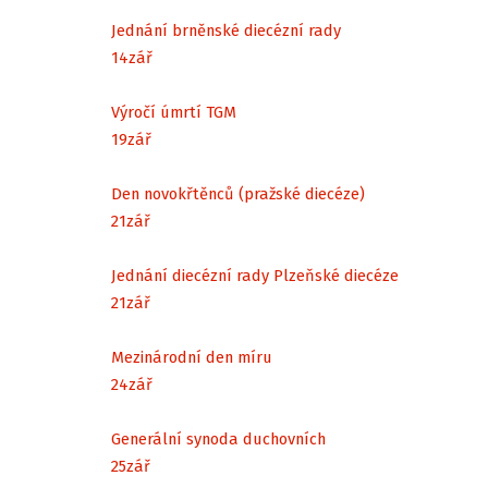
Jednání brněnské diecézní rady
14
zář
Výročí úmrtí TGM
19
zář
Den novokřtěnců (pražské diecéze)
21
zář
Jednání diecézní rady Plzeňské diecéze
21
zář
Mezinárodní den míru
24
zář
Generální synoda duchovních
25
zář