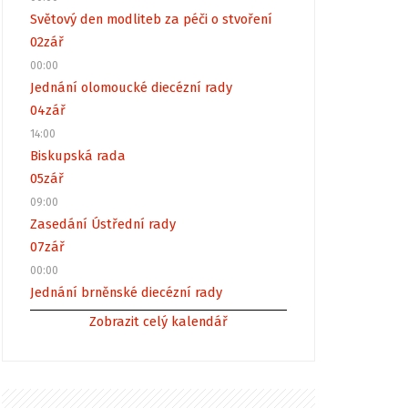
Světový den modliteb za péči o stvoření
02
zář
00:00
Jednání olomoucké diecézní rady
04
zář
14:00
Biskupská rada
05
zář
09:00
Zasedání Ústřední rady
07
zář
00:00
Jednání brněnské diecézní rady
Zobrazit celý kalendář