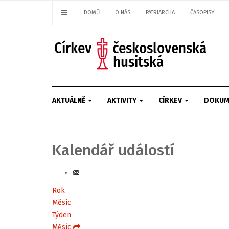
DOMŮ
O NÁS
PATRIARCHA
ČASOPISY
AKTUÁLNĚ
AKTIVITY
CÍRKEV
DOKUM
Kalendář událostí
Rok
Měsíc
Týden
Měsíc