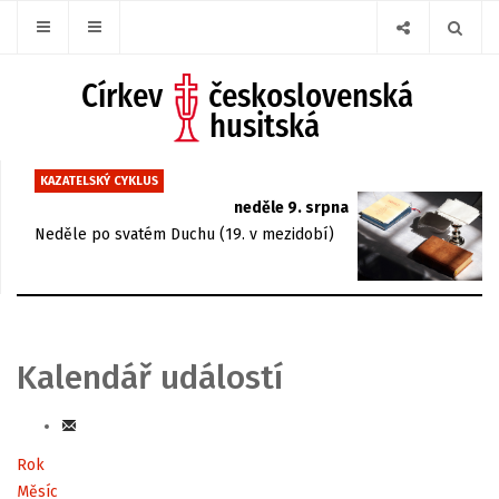
KAZATELSKÝ CYKLUS
neděle 9. srpna
Neděle po svatém Duchu (19. v mezidobí)
Kalendář událostí
Rok
Měsíc