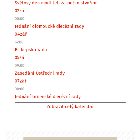
Světový den modliteb za péči o stvoření
02
zář
00:00
Jednání olomoucké diecézní rady
04
zář
14:00
Biskupská rada
05
zář
09:00
Zasedání Ústřední rady
07
zář
00:00
Jednání brněnské diecézní rady
Zobrazit celý kalendář