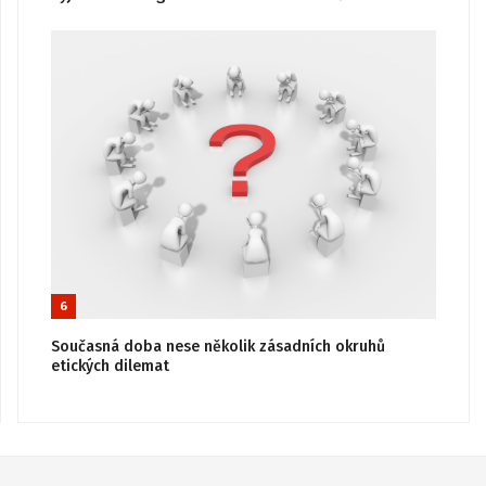
6
Současná doba nese několik zásadních okruhů
etických dilemat