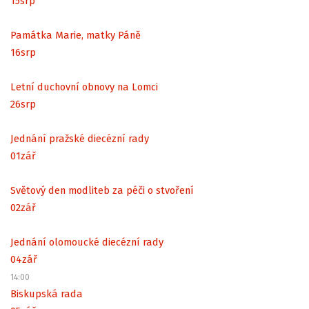
15
srp
Památka Marie, matky Páně
16
srp
Letní duchovní obnovy na Lomci
26
srp
Jednání pražské diecézní rady
01
zář
Světový den modliteb za péči o stvoření
02
zář
Jednání olomoucké diecézní rady
04
zář
14:00
Biskupská rada