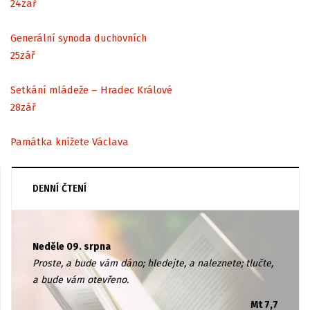
24
zář
Generální synoda duchovních
25
zář
Setkání mládeže – Hradec Králové
28
zář
Památka knížete Václava
DENNÍ ČTENÍ
Neděle 09. srpna
Proste, a bude vám dáno; hledejte, a naleznete; tlučte,
a bude vám otevřeno.
Mt 7,7