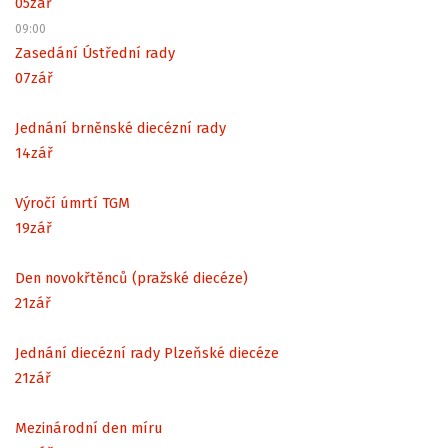
05
zář
09:00
Zasedání Ústřední rady
07
zář
Jednání brněnské diecézní rady
14
zář
Výročí úmrtí TGM
19
zář
Den novokřtěnců (pražské diecéze)
21
zář
Jednání diecézní rady Plzeňské diecéze
21
zář
Mezinárodní den míru