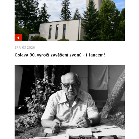
4
SRP, 03 2026
Oslava 90. výročí zavěšení zvonů - i tancem!