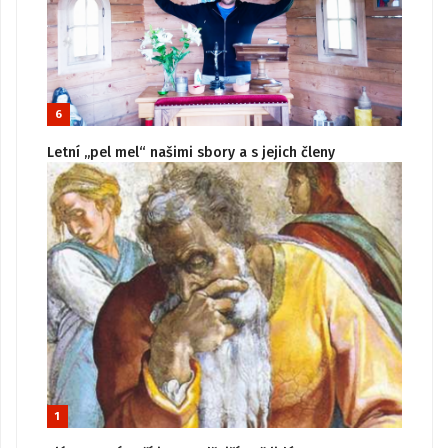
6
Letní „pel mel“ našimi sbory a s jejich členy
1