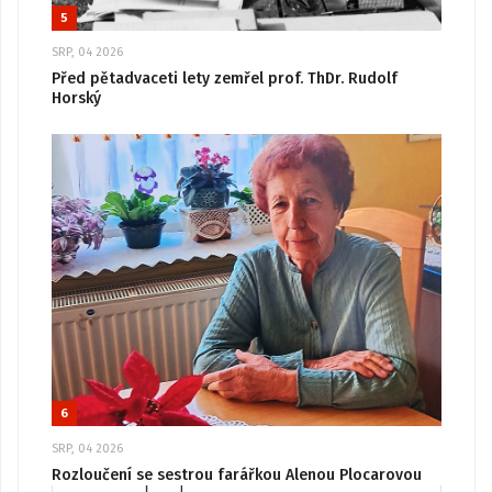
5
SRP, 04 2026
Před pětadvaceti lety zemřel prof. ThDr. Rudolf
Horský
6
SRP, 04 2026
Rozloučení se sestrou farářkou Alenou Plocarovou