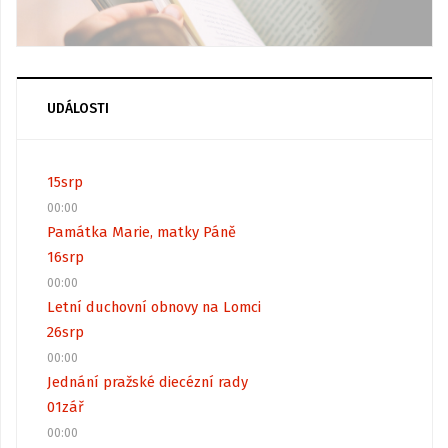
UDÁLOSTI
15
srp
00:00
Památka Marie, matky Páně
16
srp
00:00
Letní duchovní obnovy na Lomci
26
srp
00:00
Jednání pražské diecézní rady
01
zář
00:00