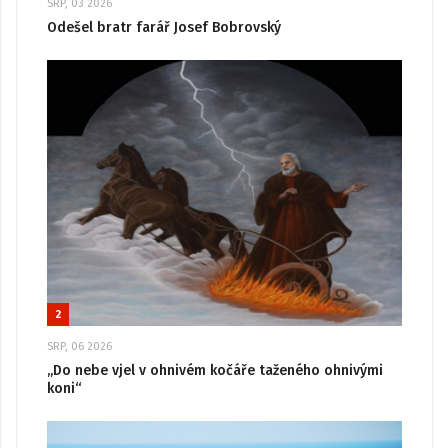
SRP, 03 2026
Odešel bratr farář Josef Bobrovský
2
SRP, 06 2026
„Do nebe vjel v ohnivém kočáře taženého ohnivými
koni“