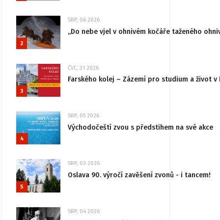
SRP, 06 2026
„Do nebe vjel v ohnivém kočáře taženého ohni
2
ČVC, 31 2026
Farského kolej – Zázemí pro studium a život v 
3
SRP, 05 2026
Východočeští zvou s předstihem na své akce
4
SRP, 03 2026
Oslava 90. výročí zavěšení zvonů - i tancem!
5
SRP, 04 2026