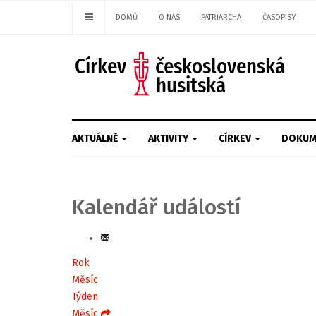
DOMŮ
O NÁS
PATRIARCHA
ČASOPISY
AKTUÁLNĚ
AKTIVITY
CÍRKEV
DOKUM
Kalendář událostí
Rok
Měsíc
Týden
Měsíc