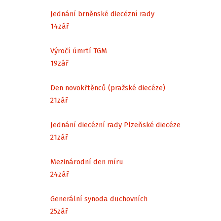
Jednání brněnské diecézní rady
14
zář
Výročí úmrtí TGM
19
zář
Den novokřtěnců (pražské diecéze)
21
zář
Jednání diecézní rady Plzeňské diecéze
21
zář
Mezinárodní den míru
24
zář
Generální synoda duchovních
25
zář