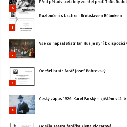
Před pětadvaceti lety zemřel prof. ThDr. Rudo
6
Rozloučení s bratrem Břetislavem Bělunkem
1
Vše co napsal Mistr Jan Hus je nyní k dispozici 
2
Odešel bratr farář Josef Bobrovský
3
Český zápas 1926: Karel Farský – zjištění vážn
4
Odešla sestra farářka Alena Plocarová