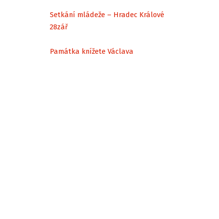
Setkání mládeže – Hradec Králové
28
zář
Památka knížete Václava