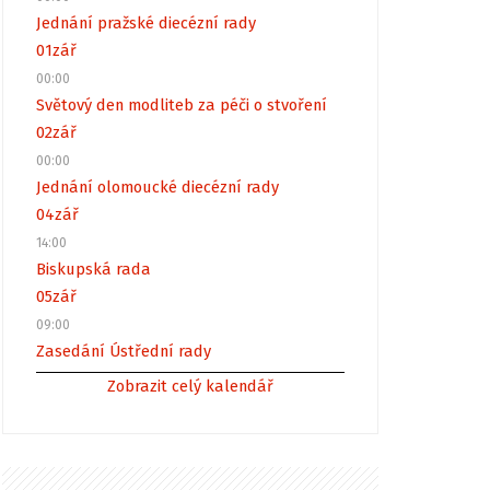
Jednání pražské diecézní rady
01
zář
00:00
Světový den modliteb za péči o stvoření
02
zář
00:00
Jednání olomoucké diecézní rady
04
zář
14:00
Biskupská rada
05
zář
09:00
Zasedání Ústřední rady
Zobrazit celý kalendář