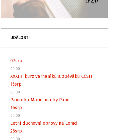
Ef 2,17
UDÁLOSTI
07
srp
00:00
XXXIII. kurz varhaníků a zpěváků CČSH
15
srp
00:00
Památka Marie, matky Páně
16
srp
00:00
Letní duchovní obnovy na Lomci
26
srp
00:00