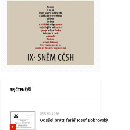
NEJČTENĚJŠÍ
SRP, 03 2026
Odešel bratr farář Josef Bobrovský
1