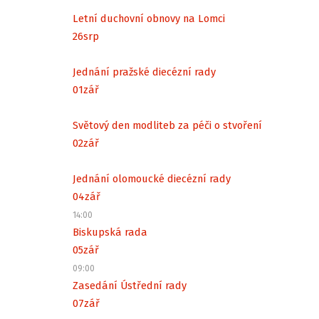
Letní duchovní obnovy na Lomci
26
srp
Jednání pražské diecézní rady
01
zář
Světový den modliteb za péči o stvoření
02
zář
Jednání olomoucké diecézní rady
04
zář
14:00
Biskupská rada
05
zář
09:00
Zasedání Ústřední rady
07
zář