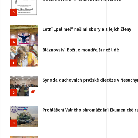
5
Letní „pel mel“ našimi sbory a s jejich členy
6
Bláznovství Boží je moudřejší než lidé
1
Synoda duchovních pražské diecéze v Nesuchy
2
Prohlášení Valného shromáždění Ekumenické rady
3