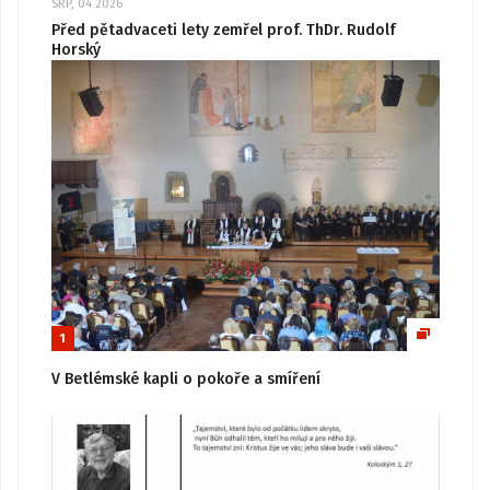
SRP, 04 2026
Před pětadvaceti lety zemřel prof. ThDr. Rudolf
Horský
1
V Betlémské kapli o pokoře a smíření