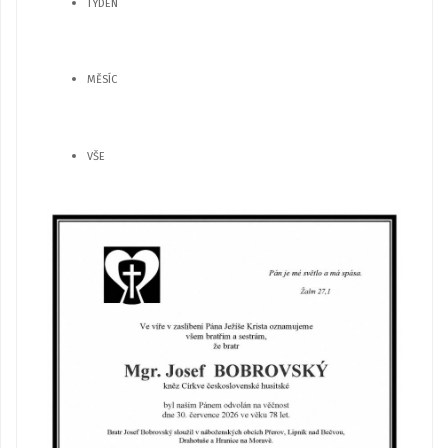
TÝDEN
MĚSÍC
VŠE