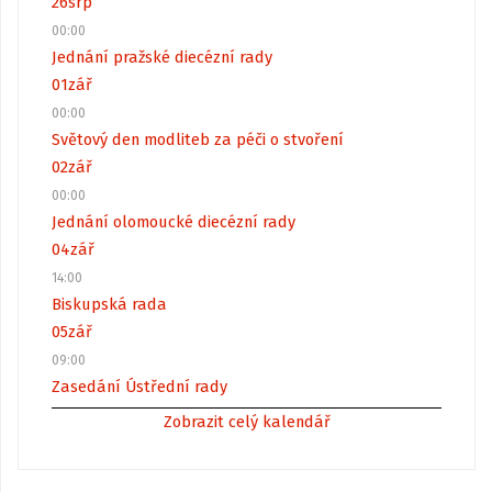
26
srp
00:00
Jednání pražské diecézní rady
01
zář
00:00
Světový den modliteb za péči o stvoření
02
zář
00:00
Jednání olomoucké diecézní rady
04
zář
14:00
Biskupská rada
05
zář
09:00
Zasedání Ústřední rady
Zobrazit celý kalendář