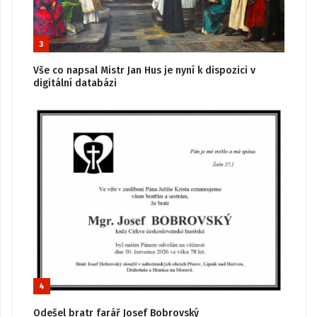
3
Vše co napsal Mistr Jan Hus je nyní k dispozici v
digitální databázi
4
Odešel bratr farář Josef Bobrovský