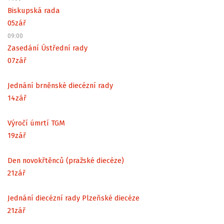
Biskupská rada
05
zář
09:00
Zasedání Ústřední rady
07
zář
Jednání brněnské diecézní rady
14
zář
Výročí úmrtí TGM
19
zář
Den novokřtěnců (pražské diecéze)
21
zář
Jednání diecézní rady Plzeňské diecéze
21
zář