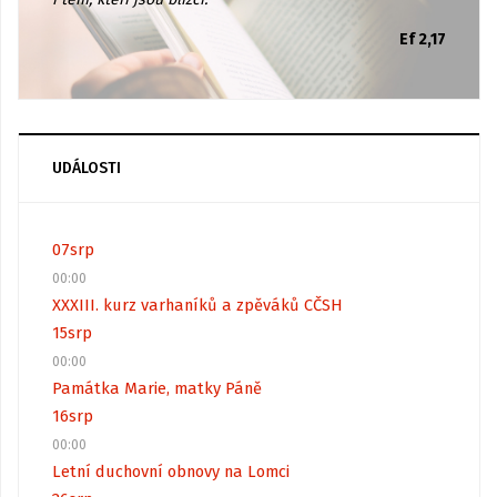
Ef 2,17
UDÁLOSTI
07
srp
00:00
XXXIII. kurz varhaníků a zpěváků CČSH
15
srp
00:00
Památka Marie, matky Páně
16
srp
00:00
Letní duchovní obnovy na Lomci