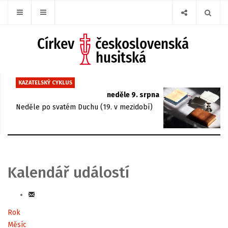
KAZATELSKÝ CYKLUS
neděle 9. srpna
Neděle po svatém Duchu (19. v mezidobí)
Kalendář událostí
Rok
Měsíc