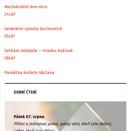
Mezinárodní den míru
24
zář
Generální synoda duchovních
25
zář
Setkání mládeže – Hradec Králové
28
zář
Památka knížete Václava
DENNÍ ČTENÍ
Pátek 07. srpna
Přišel a zvěstoval pokoj, pokoj vám, kteří jste dalecí,
i těm, kteří jsou blízcí.