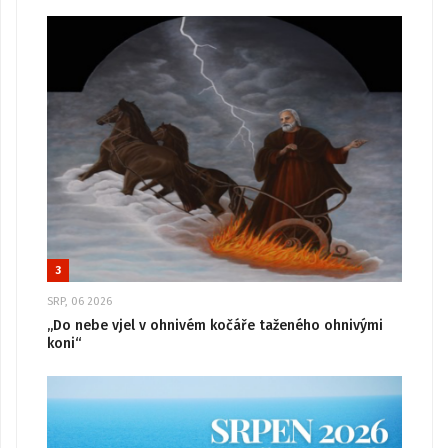
3
SRP, 06 2026
„Do nebe vjel v ohnivém kočáře taženého ohnivými
koni“