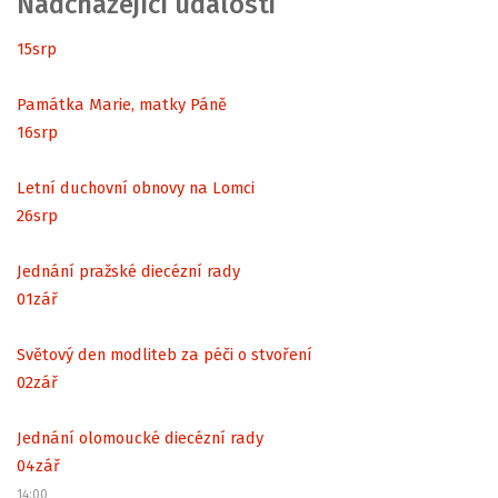
Nadcházející události
15
srp
Památka Marie, matky Páně
16
srp
Letní duchovní obnovy na Lomci
26
srp
Jednání pražské diecézní rady
01
zář
Světový den modliteb za péči o stvoření
02
zář
Jednání olomoucké diecézní rady
04
zář
14:00