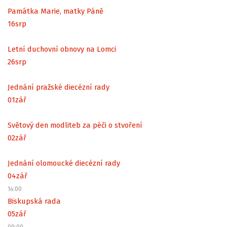
Památka Marie, matky Páně
16
srp
Letní duchovní obnovy na Lomci
26
srp
Jednání pražské diecézní rady
01
zář
Světový den modliteb za péči o stvoření
02
zář
Jednání olomoucké diecézní rady
04
zář
14:00
Biskupská rada
05
zář
09:00