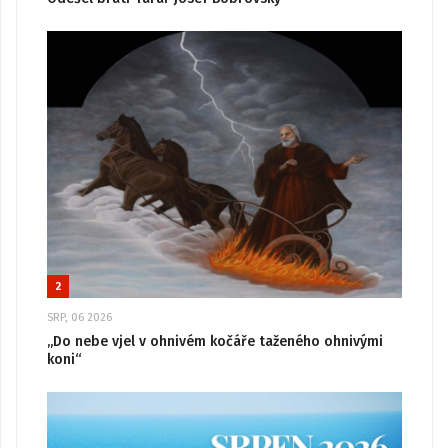
2
SRP, 06 2026
„Do nebe vjel v ohnivém kočáře taženého ohnivými
koni“