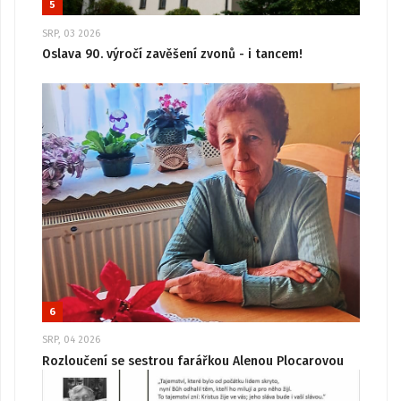
5
SRP, 03 2026
Oslava 90. výročí zavěšení zvonů - i tancem!
6
SRP, 04 2026
Rozloučení se sestrou farářkou Alenou Plocarovou