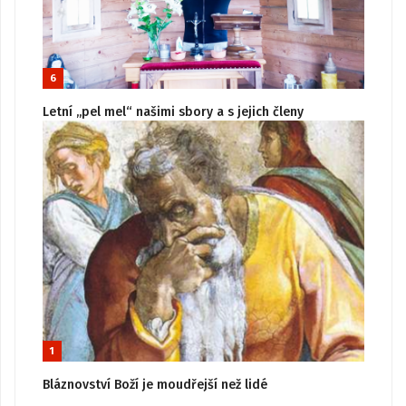
6
Letní „pel mel“ našimi sbory a s jejich členy
1
Bláznovství Boží je moudřejší než lidé