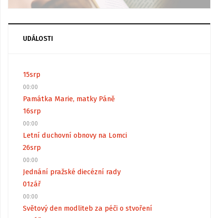
UDÁLOSTI
15
srp
00:00
Památka Marie, matky Páně
16
srp
00:00
Letní duchovní obnovy na Lomci
26
srp
00:00
Jednání pražské diecézní rady
01
zář
00:00
Světový den modliteb za péči o stvoření