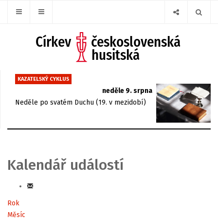
KAZATELSKÝ CYKLUS
neděle 9. srpna
Neděle po svatém Duchu (19. v mezidobí)
Kalendář událostí
Rok
Měsíc