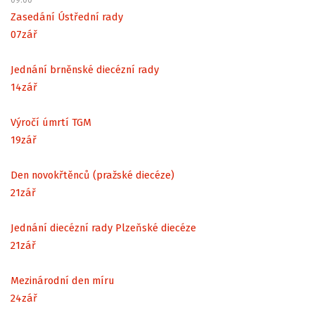
Zasedání Ústřední rady
07
zář
Jednání brněnské diecézní rady
14
zář
Výročí úmrtí TGM
19
zář
Den novokřtěnců (pražské diecéze)
21
zář
Jednání diecézní rady Plzeňské diecéze
21
zář
Mezinárodní den míru
24
zář