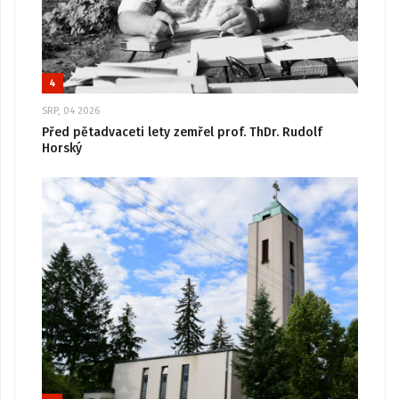
4
SRP, 04 2026
Před pětadvaceti lety zemřel prof. ThDr. Rudolf
Horský