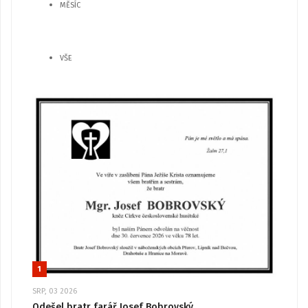
MĚSÍC
VŠE
1
SRP, 03 2026
Odešel bratr farář Josef Bobrovský