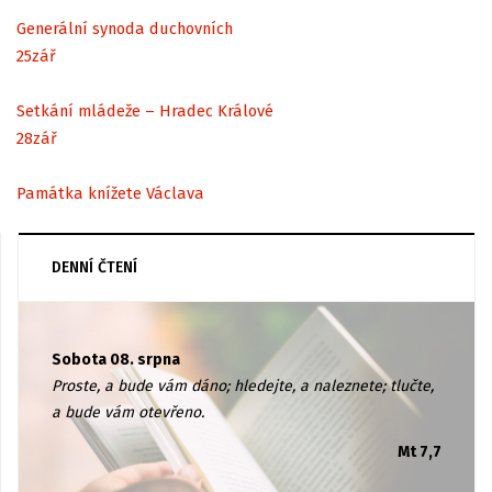
Generální synoda duchovních
25
zář
Setkání mládeže – Hradec Králové
28
zář
Památka knížete Václava
DENNÍ ČTENÍ
Sobota 08. srpna
Proste, a bude vám dáno; hledejte, a naleznete; tlučte,
a bude vám otevřeno.
Mt 7,7