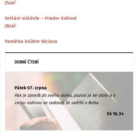
25
zář
Setkání mládeže – Hradec Králové
28
zář
Památka knížete Václava
DENNÍ ČTENÍ
Pátek 07. srpna
Pak je zavedl do svého domu, pozval je ke stolu a s
celou rodinou se radoval, že uvěřili v Boha.
Sk 16,34