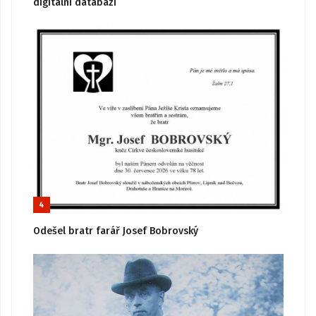
digitální databázi
4
Odešel bratr farář Josef Bobrovský