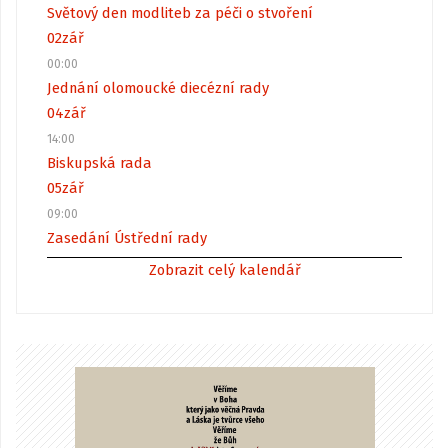
Světový den modliteb za péči o stvoření
02
zář
00:00
Jednání olomoucké diecézní rady
04
zář
14:00
Biskupská rada
05
zář
09:00
Zasedání Ústřední rady
Zobrazit celý kalendář