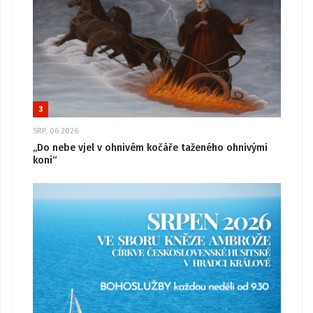
3
SRP, 06 2026
„Do nebe vjel v ohnivém kočáře taženého ohnivými
koni“