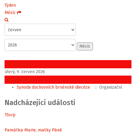
Týden
Měsíc
Měsíc
Předchozí den
úterý, 9. červen 2026
Následující den
Synoda duchovních brněnské diecéze
:: Organizační
Nadcházející události
15
srp
Památka Marie, matky Páně