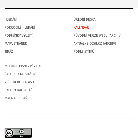
HLEDÁNÍ
ÚŘEDNÍ DESKA
POKROČILÉ HLEDÁNÍ
KALENDÁŘ
PODMÍNKY VYUŽITÍ
PŮVODNÍ VERZE WEBU (ARCHIV)
MAPA STRÁNEK
AKTUALNE.CCSH.CZ (ARCHIV)
TIRÁŽ
PODLE ŠTÍTKŮ
MELODIE PÍSNÍ ZPĚVNÍKU
ČASOPISY KE STAŽENÍ
Z ČESKÉHO ZÁPASU
EXPORT KALENDÁŘE
MAPA ADRESÁŘE