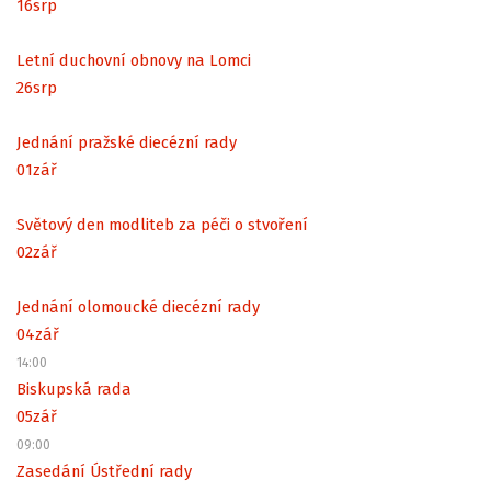
16
srp
Letní duchovní obnovy na Lomci
26
srp
Jednání pražské diecézní rady
01
zář
Světový den modliteb za péči o stvoření
02
zář
Jednání olomoucké diecézní rady
04
zář
14:00
Biskupská rada
05
zář
09:00
Zasedání Ústřední rady