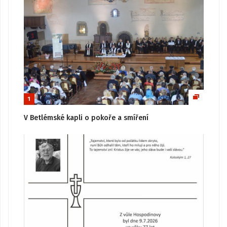
1
V Betlémské kapli o pokoře a smíření