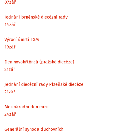
07
zář
Jednání brněnské diecézní rady
14
zář
Výročí úmrtí TGM
19
zář
Den novokřtěnců (pražské diecéze)
21
zář
Jednání diecézní rady Plzeňské diecéze
21
zář
Mezinárodní den míru
24
zář
Generální synoda duchovních