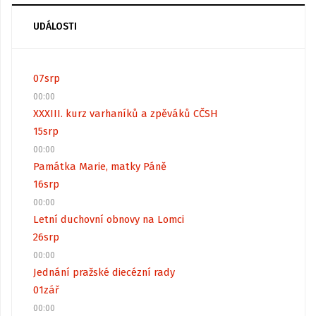
UDÁLOSTI
07
srp
00:00
XXXIII. kurz varhaníků a zpěváků CČSH
15
srp
00:00
Památka Marie, matky Páně
16
srp
00:00
Letní duchovní obnovy na Lomci
26
srp
00:00
Jednání pražské diecézní rady
01
zář
00:00