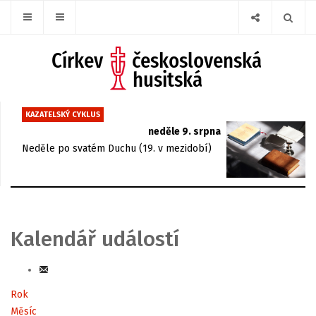
KAZATELSKÝ CYKLUS
neděle 9. srpna
Neděle po svatém Duchu (19. v mezidobí)
Kalendář událostí
Rok
Měsíc