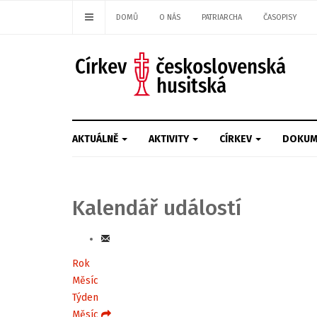
DOMŮ
O NÁS
PATRIARCHA
ČASOPISY
AKTUÁLNĚ
AKTIVITY
CÍRKEV
DOKUM
Kalendář událostí
Rok
Měsíc
Týden
Měsíc