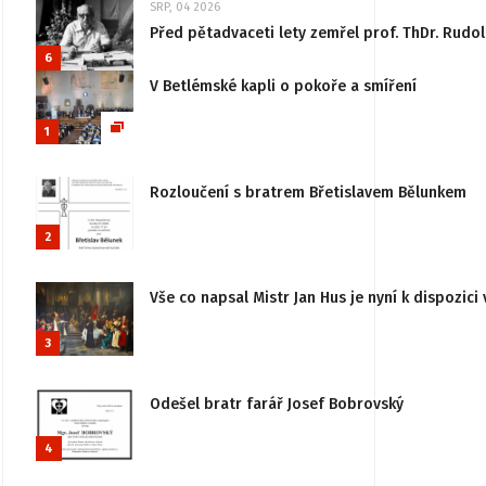
SRP, 04 2026
Před pětadvaceti lety zemřel prof. ThDr. Rudo
6
V Betlémské kapli o pokoře a smíření
1
Rozloučení s bratrem Břetislavem Bělunkem
2
Vše co napsal Mistr Jan Hus je nyní k dispozici 
3
Odešel bratr farář Josef Bobrovský
4