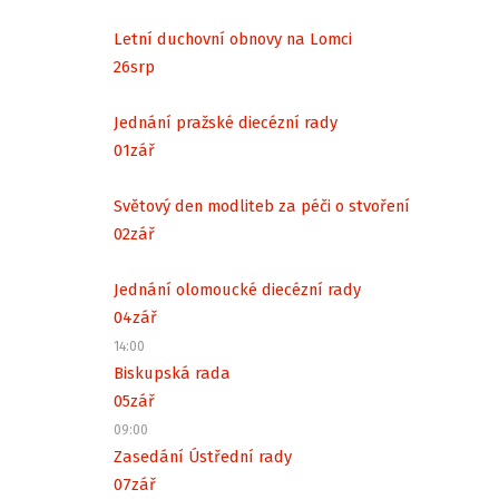
Letní duchovní obnovy na Lomci
26
srp
Jednání pražské diecézní rady
01
zář
Světový den modliteb za péči o stvoření
02
zář
Jednání olomoucké diecézní rady
04
zář
14:00
Biskupská rada
05
zář
09:00
Zasedání Ústřední rady
07
zář