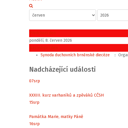
Předchozí den
pondělí, 8. červen 2026
Následující den
Synoda duchovních brněnské diecéze
:: Organ
Nadcházející události
07
srp
XXXIII. kurz varhaníků a zpěváků CČSH
15
srp
Památka Marie, matky Páně
16
srp