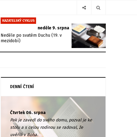
KAZATELSKÝ CYKLUS
neděle 9. srpna
Neděle po svatém Duchu (19. v
mezidobí)
DENNÍ ČTENÍ
Čtvrtek 06. srpna
Pak je zavedl do svého domu, pozval je ke
stolu a s celou rodinou se radoval, že
uvěřili v Boha.