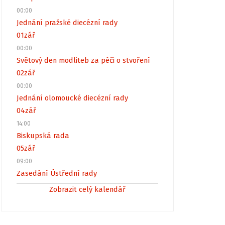
00:00
Jednání pražské diecézní rady
01
zář
00:00
Světový den modliteb za péči o stvoření
02
zář
00:00
Jednání olomoucké diecézní rady
04
zář
14:00
Biskupská rada
05
zář
09:00
Zasedání Ústřední rady
Zobrazit celý kalendář