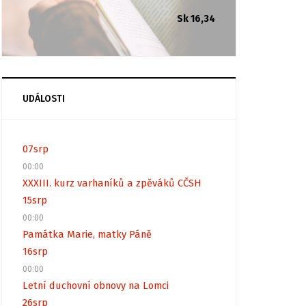
Sk 16,34
UDÁLOSTI
07
srp
00:00
XXXIII. kurz varhaníků a zpěváků CČSH
15
srp
00:00
Památka Marie, matky Páně
16
srp
00:00
Letní duchovní obnovy na Lomci
26
srp