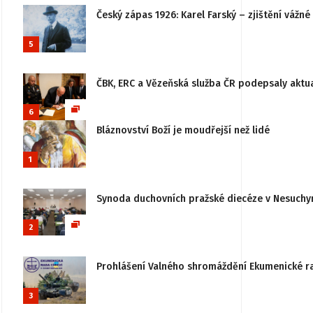
Český zápas 1926: Karel Farský – zjištění vážn
5
ČBK, ERC a Vězeňská služba ČR podepsaly aktu
6
Bláznovství Boží je moudřejší než lidé
1
Synoda duchovních pražské diecéze v Nesuchy
2
Prohlášení Valného shromáždění Ekumenické rady
3