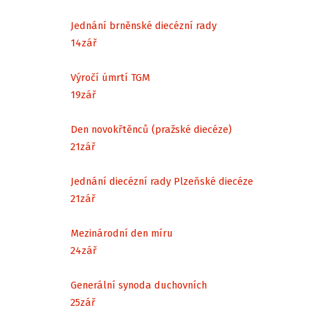
Jednání brněnské diecézní rady
14
zář
Výročí úmrtí TGM
19
zář
Den novokřtěnců (pražské diecéze)
21
zář
Jednání diecézní rady Plzeňské diecéze
21
zář
Mezinárodní den míru
24
zář
Generální synoda duchovních
25
zář