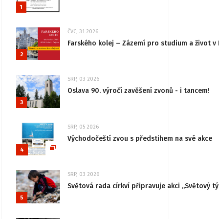
1
ČVC, 31 2026
Farského kolej – Zázemí pro studium a život v 
2
SRP, 03 2026
Oslava 90. výročí zavěšení zvonů - i tancem!
3
SRP, 05 2026
Východočeští zvou s předstihem na své akce
4
SRP, 03 2026
Světová rada církví připravuje akci „Světový tý
5