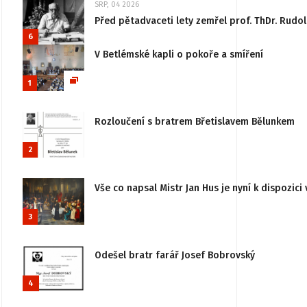
SRP, 04 2026
Před pětadvaceti lety zemřel prof. ThDr. Rudo
6
V Betlémské kapli o pokoře a smíření
1
Rozloučení s bratrem Břetislavem Bělunkem
2
Vše co napsal Mistr Jan Hus je nyní k dispozici 
3
Odešel bratr farář Josef Bobrovský
4