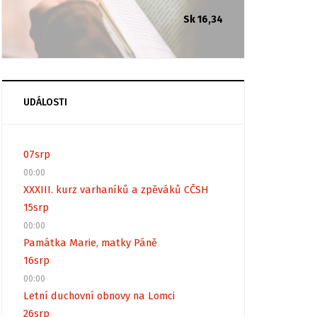
Sk 16,34
UDÁLOSTI
07
srp
00:00
XXXIII. kurz varhaníků a zpěváků CČSH
15
srp
00:00
Památka Marie, matky Páně
16
srp
00:00
Letní duchovní obnovy na Lomci
26
srp