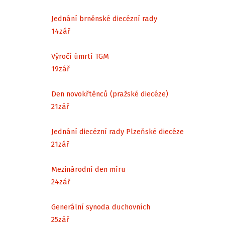
Jednání brněnské diecézní rady
14
zář
Výročí úmrtí TGM
19
zář
Den novokřtěnců (pražské diecéze)
21
zář
Jednání diecézní rady Plzeňské diecéze
21
zář
Mezinárodní den míru
24
zář
Generální synoda duchovních
25
zář