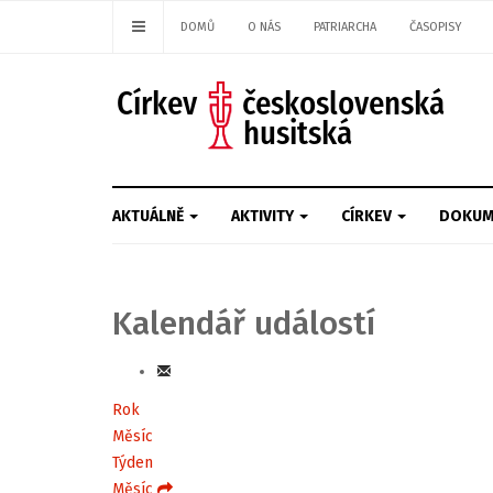
DOMŮ
O NÁS
PATRIARCHA
ČASOPISY
AKTUÁLNĚ
AKTIVITY
CÍRKEV
DOKUM
Kalendář událostí
Rok
Měsíc
Týden
Měsíc