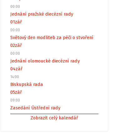
00:00
Jednání pražské diecézní rady
01
zář
00:00
Světový den modliteb za péči o stvoření
02
zář
00:00
Jednání olomoucké diecézní rady
04
zář
14:00
Biskupská rada
05
zář
09:00
Zasedání Ústřední rady
Zobrazit celý kalendář