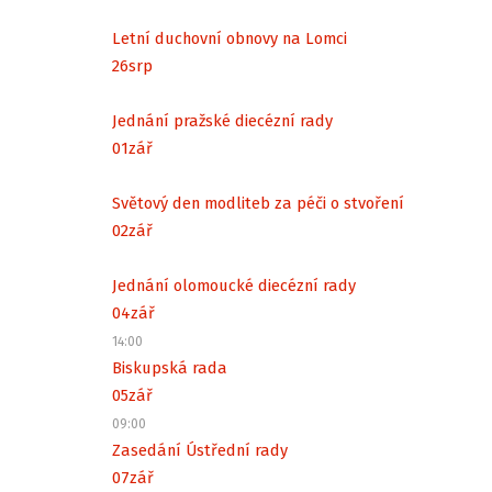
Letní duchovní obnovy na Lomci
26
srp
Jednání pražské diecézní rady
01
zář
Světový den modliteb za péči o stvoření
02
zář
Jednání olomoucké diecézní rady
04
zář
14:00
Biskupská rada
05
zář
09:00
Zasedání Ústřední rady
07
zář