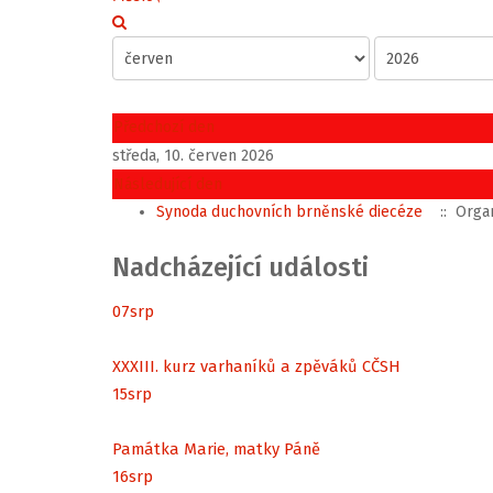
Předchozí den
středa, 10. červen 2026
Následující den
Synoda duchovních brněnské diecéze
:: Organ
Nadcházející události
07
srp
XXXIII. kurz varhaníků a zpěváků CČSH
15
srp
Památka Marie, matky Páně
16
srp