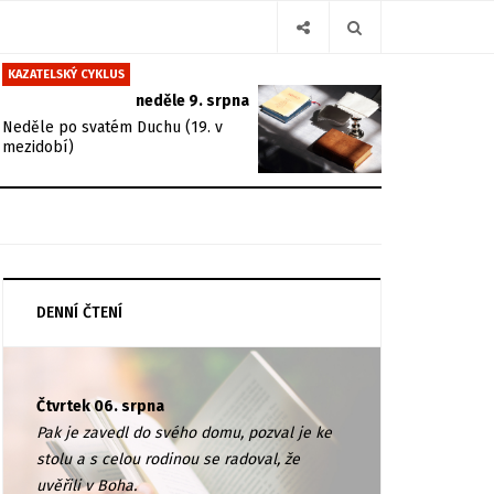
KAZATELSKÝ CYKLUS
neděle 9. srpna
Neděle po svatém Duchu (19. v
mezidobí)
DENNÍ ČTENÍ
Čtvrtek 06. srpna
Pak je zavedl do svého domu, pozval je ke
stolu a s celou rodinou se radoval, že
uvěřili v Boha.