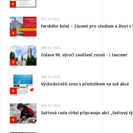
1
ČVC, 31 2026
Farského kolej – Zázemí pro studium a život v 
2
SRP, 03 2026
Oslava 90. výročí zavěšení zvonů - i tancem!
3
SRP, 05 2026
Východočeští zvou s předstihem na své akce
4
SRP, 03 2026
Světová rada církví připravuje akci „Světový tý
5