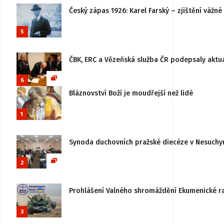
Český zápas 1926: Karel Farský – zjištění vážn
5
ČBK, ERC a Vězeňská služba ČR podepsaly aktu
6
Bláznovství Boží je moudřejší než lidé
1
Synoda duchovních pražské diecéze v Nesuchy
2
Prohlášení Valného shromáždění Ekumenické rady
3