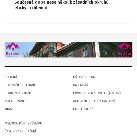
Současná doba nese několik zásadních okruhů
etických dilemat
HLEDÁNÍ
ÚŘEDNÍ DESKA
POKROČILÉ HLEDÁNÍ
KALENDÁŘ
PODMÍNKY VYUŽITÍ
PŮVODNÍ VERZE WEBU (ARCHIV)
MAPA STRÁNEK
AKTUALNE.CCSH.CZ (ARCHIV)
TIRÁŽ
PODLE ŠTÍTKŮ
MELODIE PÍSNÍ ZPĚVNÍKU
ČASOPISY KE STAŽENÍ