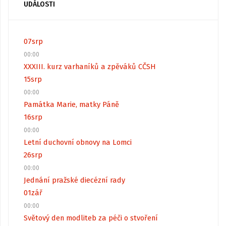
UDÁLOSTI
07
srp
00:00
XXXIII. kurz varhaníků a zpěváků CČSH
15
srp
00:00
Památka Marie, matky Páně
16
srp
00:00
Letní duchovní obnovy na Lomci
26
srp
00:00
Jednání pražské diecézní rady
01
zář
00:00
Světový den modliteb za péči o stvoření