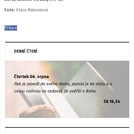
Foto:
Klára Matoušová
f
Share
DENNÍ ČTENÍ
Čtvrtek 06. srpna
Pak je zavedl do svého domu, pozval je ke stolu a s
celou rodinou se radoval, že uvěřili v Boha.
Sk 16,34