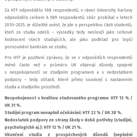
Za HTF odpovědělo 168 respondentů, v rámci Univerzity Karlovy
odpovědělo celkem 6 589 respondentů; sběr probíhal v letech
2010–2025. Je důležité uvést, že jde o perspektivu části studentů,
kteří ze studia odešli – výsledky tedy neslouží jako celkové
hodnocení všech studujících, ale jako podklad pro lepší
porozumění bariérám ve studiu.
Pro HTF je pozitivní zprávou, že se v odpovědích respondentů
méně často než v průměru UK objevují důvody spojené
s nespokojeností se studijním programem a s nedostatkem
podpory – tedy oblasti, které přímo souvisejí s nastavením
studia a studijního prostředí:
Nespokojenost s kvalitou studovaného programu: HTF 13 % /
UK 31 %.
Studijní program nenaplnil očekávání: HTF 22 % / UK 38 %.
Nedostatek podpory ze strany školy v době potřeby (studijní,
psychologické aj.):
HTF 12 % / UK 21 %.
Ukončení studia z prospěchových důvodů (neplnění