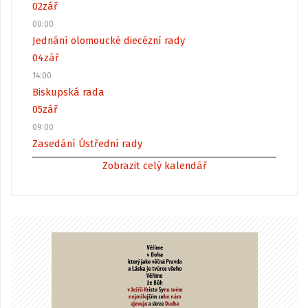
02
zář
00:00
Jednání olomoucké diecézní rady
04
zář
14:00
Biskupská rada
05
zář
09:00
Zasedání Ústřední rady
Zobrazit celý kalendář