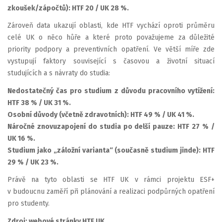
zkoušek/zápočtů): HTF 20 / UK 28 %.
Zároveň data ukazují oblasti, kde HTF vychází oproti průměru
celé UK o něco hůře a které proto považujeme za důležité
priority podpory a preventivních opatření. Ve větší míře zde
vystupují faktory související s časovou a životní situací
studujících a s návraty do studia:
Nedostatečný čas pro studium z důvodu pracovního vytížení:
HTF 38 % / UK 31 %.
Osobní důvody (včetně zdravotních): HTF 49 % / UK 41 %.
Náročné znovuzapojení do studia po delší pauze: HTF 27 % /
UK 16 %.
Studium jako „záložní varianta“ (současně studium jinde): HTF
29 % / UK 23 %.
Právě na tyto oblasti se HTF UK v rámci projektu ESF+
v budoucnu zaměří při plánování a realizaci podpůrných opatření
pro studenty.
Zdroj: webové stránky HTF UK