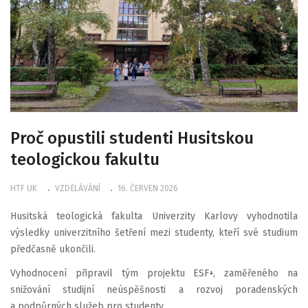
Proč opustili studenti Husitskou
teologickou fakultu
HTF UK
VZDĚLÁVÁNÍ
16. ČERVEN 2026
Husitská teologická fakulta Univerzity Karlovy vyhodnotila
výsledky univerzitního šetření mezi studenty, kteří své studium
předčasně ukončili.
Vyhodnocení připravil tým projektu ESF+, zaměřeného na
snižování studijní neúspěšnosti a rozvoj poradenských
a podpůrných služeb pro studenty.