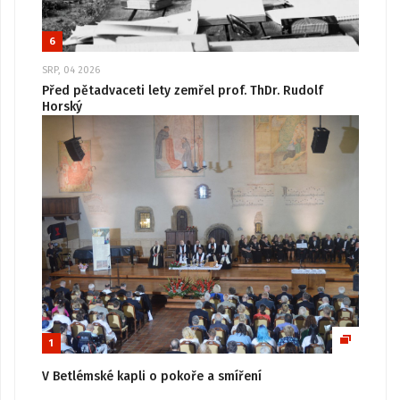
6
SRP, 04 2026
Před pětadvaceti lety zemřel prof. ThDr. Rudolf
Horský
1
V Betlémské kapli o pokoře a smíření