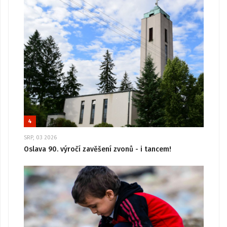
4
SRP, 03 2026
Oslava 90. výročí zavěšení zvonů - i tancem!