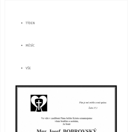
TÝDEN
MĚSÍC
VŠE