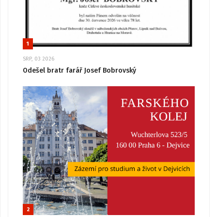
1
SRP, 03 2026
Odešel bratr farář Josef Bobrovský
2