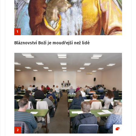
1
Bláznovství Boží je moudřejší než lidé
2