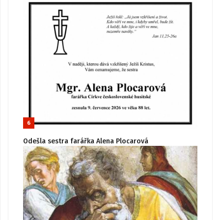
6
Odešla sestra farářka Alena Plocarová