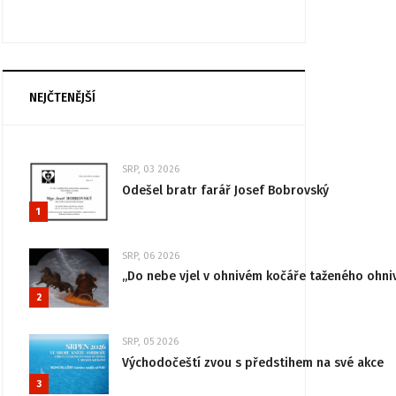
NEJČTENĚJŠÍ
SRP, 03 2026
Odešel bratr farář Josef Bobrovský
1
SRP, 06 2026
„Do nebe vjel v ohnivém kočáře taženého ohni
2
SRP, 05 2026
Východočeští zvou s předstihem na své akce
3