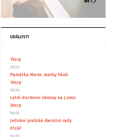
Mt 7,7
UDÁLOSTI
15
srp
00:00
Památka Marie, matky Páně
16
srp
00:00
Letní duchovní obnovy na Lomci
26
srp
00:00
Jednání pražské diecézní rady
01
zář
00:00