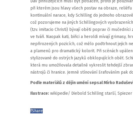
Dav přihlížejících musí být potlačen, proto je používá
při kterém jsou hlavy všech postav na obraze, reliéfu 
kontinuální narace, kdy Schilling do jednoho obrazové
což pozorujeme na jiných Schillingových vyobrazeních
(tzv. imitacio Christi) bývají oběti poprav či mučedn
ve tváři. Naopak kati, biřici a heroldi mívají grimasy,
nepřirozených pozicích, což mělo podtrhnout jejich ne
a plamenů pro dramatický kolorit. Při scénách upálen
stylizované do ostrých jazyků obklopujících oběť. Sch
která mu umožňovala detailně vykreslit tehdejší zbran
nástrojů či hranice. Jemné stínování šrafováním pak d
Podle materiálů z dějin umění sepsal Mirko Radušev
Ilustrace:
wikipedie/ Diebold Schilling starší, Spiezer
f
Share