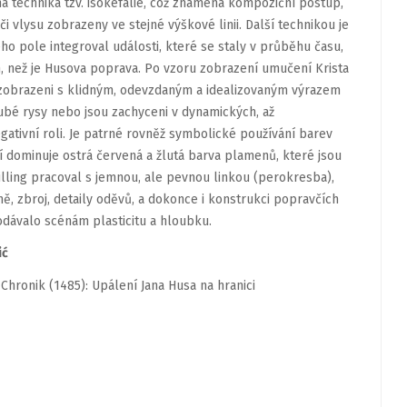
na technika tzv. isokefalie, což znamená kompoziční postup,
či vlysu zobrazeny ve stejné výškové linii. Další technikou je
ho pole integroval události, které se staly v průběhu času,
, než je Husova poprava. Po vzoru zobrazení umučení Krista
íci zobrazeni s klidným, odevzdaným a idealizovaným výrazem
 hrubé rysy nebo jsou zachyceni v dynamických, až
gativní roli. Je patrné rovněž symbolické používání barev
í dominuje ostrá červená a žlutá barva plamenů, které jsou
illing pracoval s jemnou, ale pevnou linkou (perokresba),
ě, zbroj, detaily oděvů, a dokonce i konstrukci popravčích
odávalo scénám plasticitu a hloubku.
ić
 Chronik (1485): Upálení Jana Husa na hranici