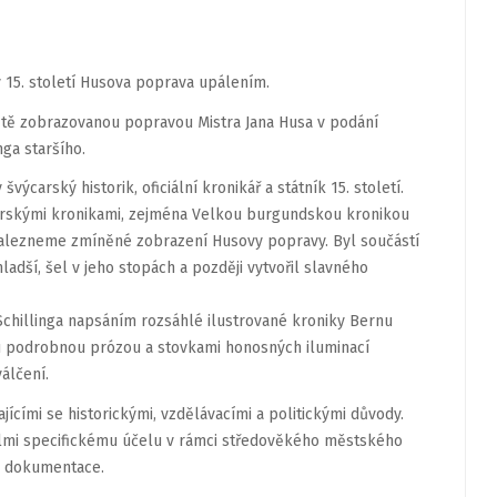
15. století Husova poprava upálením.
ětě zobrazovanou popravou Mistra Jana Husa v podání
ga staršího.
ýcarský historik, oficiální kronikář a státník 15. století.
carskými kronikami, zejména Velkou burgundskou kronikou
 nalezneme zmíněné zobrazení Husovy popravy. Byl součástí
ladší, šel v jeho stopách a později vytvořil slavného
Schillinga napsáním rozsáhlé ilustrované kroniky Bernu
ou podrobnou prózou a stovkami honosných iluminací
álčení.
ícími se historickými, vzdělávacími a politickými důvody.
elmi specifickému účelu v rámci středověkého městského
á dokumentace.