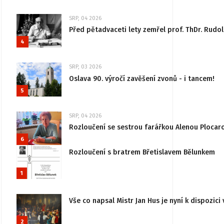
SRP, 04 2026
Před pětadvaceti lety zemřel prof. ThDr. Rudo
4
SRP, 03 2026
Oslava 90. výročí zavěšení zvonů - i tancem!
5
SRP, 04 2026
Rozloučení se sestrou farářkou Alenou Plocar
6
Rozloučení s bratrem Břetislavem Bělunkem
1
Vše co napsal Mistr Jan Hus je nyní k dispozici 
2