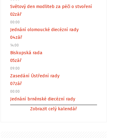
Světový den modliteb za péči o stvoření
02
zář
00:00
Jednání olomoucké diecézní rady
04
zář
14:00
Biskupská rada
05
zář
09:00
Zasedání Ústřední rady
07
zář
00:00
Jednání brněnské diecézní rady
Zobrazit celý kalendář