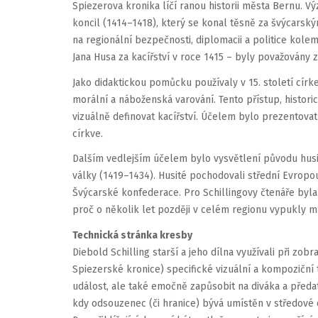
Spiezerova kronika líčí ranou historii města Bernu. V
koncil (1414–1418), který se konal těsně za švýcarsk
na regionální bezpečnosti, diplomacii a politice kole
Jana Husa za kacířství v roce 1415 – byly považovány za
Jako didaktickou pomůcku používaly v 15. století círke
morální a náboženská varování. Tento přístup, historic
vizuálně definovat kacířství. Účelem bylo prezentova
církve.
Dalším vedlejším účelem bylo vysvětlení původu husit
války (1419–1434). Husité pochodovali střední Evropou
Švýcarské konfederace. Pro Schillingovy čtenáře byl
proč o několik let později v celém regionu vypukly mas
Technická stránka kresby
Diebold Schilling starší a jeho dílna využívali při zo
Spiezerské kronice) specifické vizuální a kompoziční
událost, ale také emočně zapůsobit na diváka a předat 
kdy odsouzenec (či hranice) bývá umístěn v středové