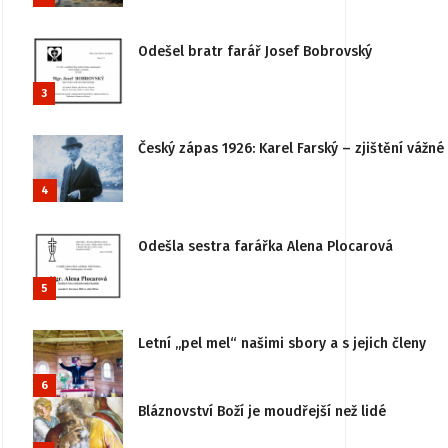
Odešel bratr farář Josef Bobrovský
3
Český zápas 1926: Karel Farský – zjištění vážn
4
Odešla sestra farářka Alena Plocarová
5
Letní „pel mel“ našimi sbory a s jejich členy
6
Bláznovství Boží je moudřejší než lidé