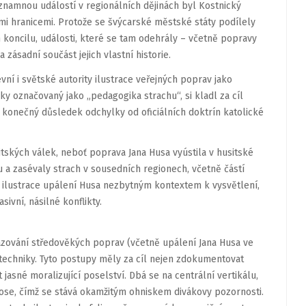
ýznamnou událostí v regionálních dějinách byl Kostnický
ými hranicemi. Protože se švýcarské městské státy podílely
m koncilu, události, které se tam odehrály – včetně popravy
 zásadní součást jejich vlastní historie.
vní i světské autority ilustrace veřejných poprav jako
ky označovaný jako „pedagogika strachu“, si kladl za cíl
t konečný důsledek odchylky od oficiálních doktrín katolické
ských válek, neboť poprava Jana Husa vyústila v husitské
 a zasévaly strach v sousedních regionech, včetně částí
a ilustrace upálení Husa nezbytným kontextem k vysvětlení,
ivní, násilné konflikty.
brazování středověkých poprav (včetně upálení Jana Husa ve
 techniky. Tyto postupy měly za cíl nejen zdokumentovat
jasné moralizující poselství. Dbá se na centrální vertikálu,
 ose, čímž se stává okamžitým ohniskem divákovy pozornosti.