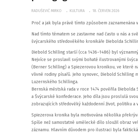
RADUŠEVIČ MIRKO
KULTURA
18. ČERVEN 2026
Proč a jak byla právě tímto způsobem zaznamenána v 
Nad tímto tématem se zastavme nad často u nás a sv
švýcarského středověkého kronikáře Diebolda Schillin
Diebold Schilling starší (cca 1436–1486) byl významný šv
Nejvíce se proslavil svými bohatě ilustrovanými švý
(Berner Schilling) a Spiezerovou kronikou, ve které
vlivné rodiny písařů. Jeho synovec, Diebold Schilling m
Luzernského Schillinga.
Bernská městská rada v roce 1474 pověřila Diebolda 
a Švýcarské konfederace. Jeho díla jsou proslulá sv
zobrazujících středověký každodenní život, politiku a v
Spiezerova kronika byla motivována několika překrývaj
Spíše než samostatné umělecké dílo sloužil obraz v
záznamu. Hlavním důvodem pro ilustraci byla faktick