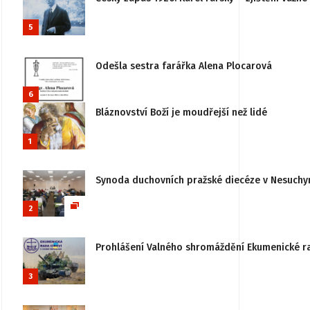
5
Odešla sestra farářka Alena Plocarová
6
Bláznovství Boží je moudřejší než lidé
1
Synoda duchovních pražské diecéze v Nesuchy
2
Prohlášení Valného shromáždění Ekumenické rady
3