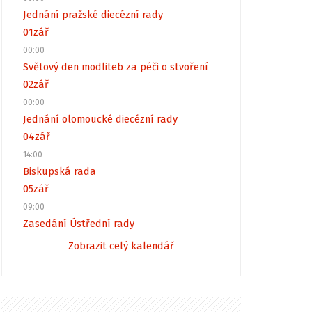
Jednání pražské diecézní rady
01
zář
00:00
Světový den modliteb za péči o stvoření
02
zář
00:00
Jednání olomoucké diecézní rady
04
zář
14:00
Biskupská rada
05
zář
09:00
Zasedání Ústřední rady
Zobrazit celý kalendář