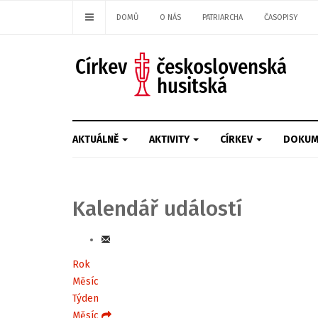
DOMŮ
O NÁS
PATRIARCHA
ČASOPISY
AKTUÁLNĚ
AKTIVITY
CÍRKEV
DOKUM
Kalendář událostí
Rok
Měsíc
Týden
Měsíc