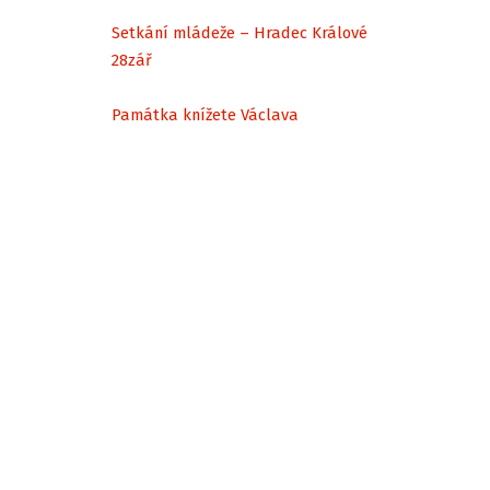
Setkání mládeže – Hradec Králové
28
zář
Památka knížete Václava