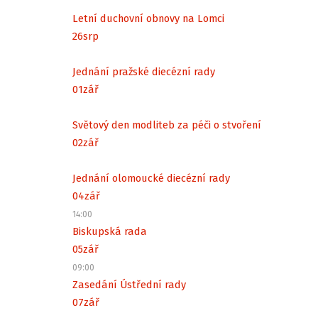
Letní duchovní obnovy na Lomci
26
srp
Jednání pražské diecézní rady
01
zář
Světový den modliteb za péči o stvoření
02
zář
Jednání olomoucké diecézní rady
04
zář
14:00
Biskupská rada
05
zář
09:00
Zasedání Ústřední rady
07
zář