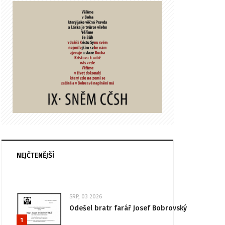
NEJČTENĚJŠÍ
SRP, 03 2026
Odešel bratr farář Josef Bobrovský
1