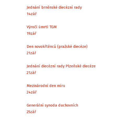
Jednání brněnské diecézní rady
14
zář
Výročí úmrtí TGM
19
zář
Den novokřtěnců (pražské diecéze)
21
zář
Jednání diecézní rady Plzeňské diecéze
21
zář
Mezinárodní den míru
24
zář
Generální synoda duchovních
25
zář