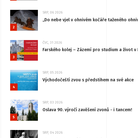
SRP, 06 2026
„Do nebe vjel v ohnivém kočáře taženého ohni
2
ČVC, 31 2026
Farského kolej – Zázemí pro studium a život v 
3
SRP, 05 2026
Východočeští zvou s předstihem na své akce
4
SRP, 03 2026
Oslava 90. výročí zavěšení zvonů - i tancem!
5
SRP, 04 2026