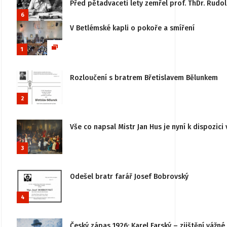
Před pětadvaceti lety zemřel prof. ThDr. Rudo
6
V Betlémské kapli o pokoře a smíření
1
Rozloučení s bratrem Břetislavem Bělunkem
2
Vše co napsal Mistr Jan Hus je nyní k dispozici 
3
Odešel bratr farář Josef Bobrovský
4
Český zápas 1926: Karel Farský – zjištění vážn