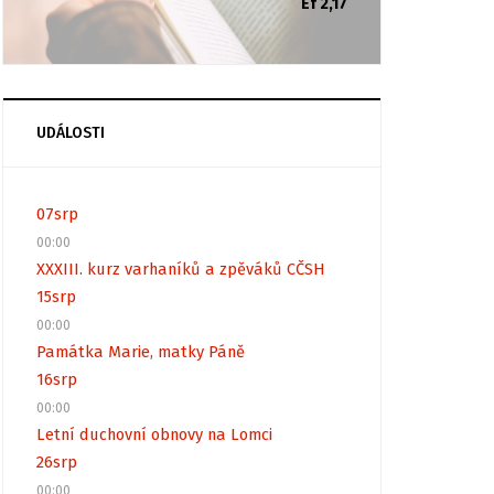
Ef 2,17
UDÁLOSTI
07
srp
00:00
XXXIII. kurz varhaníků a zpěváků CČSH
15
srp
00:00
Památka Marie, matky Páně
16
srp
00:00
Letní duchovní obnovy na Lomci
26
srp
00:00