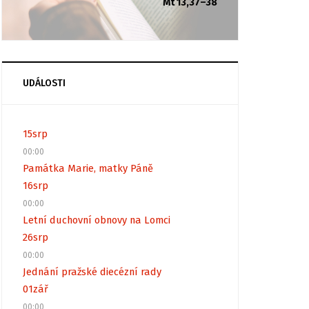
Mt 13,37–38
UDÁLOSTI
15
srp
00:00
Památka Marie, matky Páně
16
srp
00:00
Letní duchovní obnovy na Lomci
26
srp
00:00
Jednání pražské diecézní rady
01
zář
00:00