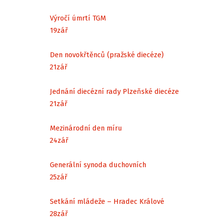
Výročí úmrtí TGM
19
zář
Den novokřtěnců (pražské diecéze)
21
zář
Jednání diecézní rady Plzeňské diecéze
21
zář
Mezinárodní den míru
24
zář
Generální synoda duchovních
25
zář
Setkání mládeže – Hradec Králové
28
zář