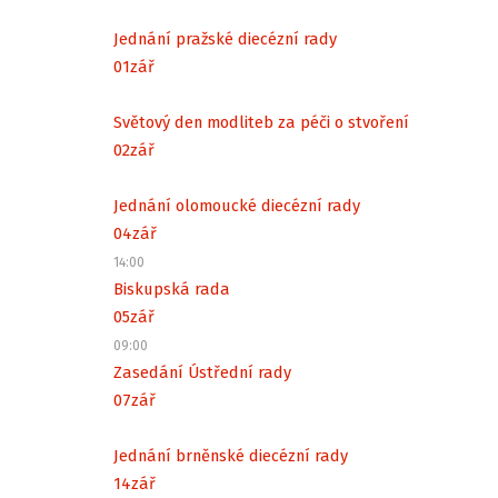
Jednání pražské diecézní rady
01
zář
Světový den modliteb za péči o stvoření
02
zář
Jednání olomoucké diecézní rady
04
zář
14:00
Biskupská rada
05
zář
09:00
Zasedání Ústřední rady
07
zář
Jednání brněnské diecézní rady
14
zář