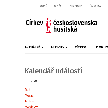
DOMŮ
O NÁS
PATRIARCHA
ČASOPISY
AKTUÁLNĚ
AKTIVITY
CÍRKEV
DOKUM
Kalendář událostí
Rok
Měsíc
Týden
Měsíc