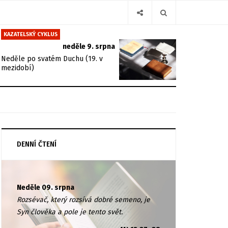
KAZATELSKÝ CYKLUS
neděle 9. srpna
Neděle po svatém Duchu (19. v
mezidobí)
DENNÍ ČTENÍ
Neděle 09. srpna
Rozsévač, který rozsívá dobré semeno, je
Syn člověka a pole je tento svět.