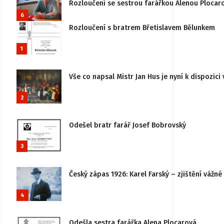
Rozloučení se sestrou farářkou Alenou Plocar
6
Rozloučení s bratrem Břetislavem Bělunkem
1
Vše co napsal Mistr Jan Hus je nyní k dispozici 
2
Odešel bratr farář Josef Bobrovský
3
Český zápas 1926: Karel Farský – zjištění vážn
4
Odešla sestra farářka Alena Plocarová