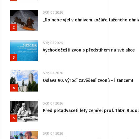
SRP, 06 2026
„Do nebe vjel v ohnivém kočáře taženého ohni
2
SRP, 05 2026
Východočeští zvou s předstihem na své akce
3
SRP, 03 2026
Oslava 90. výročí zavěšení zvonů - i tancem!
4
SRP, 04 2026
Před pětadvaceti lety zemřel prof. ThDr. Rudo
5
SRP, 04 2026