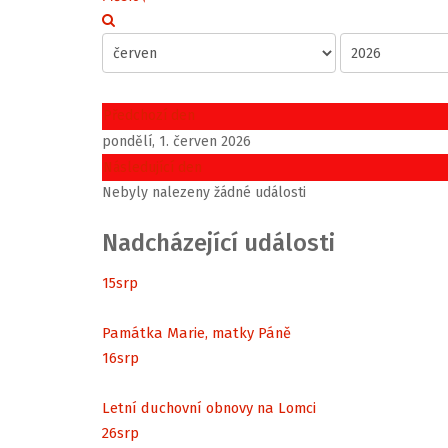
Předchozí den
pondělí, 1. červen 2026
Následující den
Nebyly nalezeny žádné události
Nadcházející události
15
srp
Památka Marie, matky Páně
16
srp
Letní duchovní obnovy na Lomci
26
srp