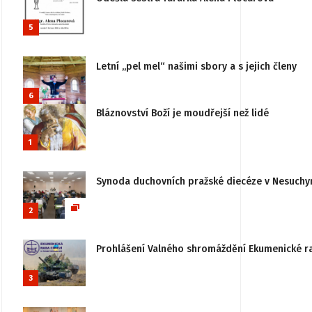
5
Letní „pel mel“ našimi sbory a s jejich členy
6
Bláznovství Boží je moudřejší než lidé
1
Synoda duchovních pražské diecéze v Nesuchy
2
Prohlášení Valného shromáždění Ekumenické rady
3