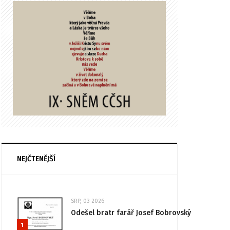
NEJČTENĚJŠÍ
SRP, 03 2026
Odešel bratr farář Josef Bobrovský
1