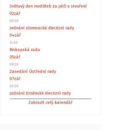
Světový den modliteb za péči o stvoření
02
zář
00:00
Jednání olomoucké diecézní rady
04
zář
14:00
Biskupská rada
05
zář
09:00
Zasedání Ústřední rady
07
zář
00:00
Jednání brněnské diecézní rady
Zobrazit celý kalendář