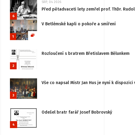
SRP, 04 2026
Před pětadvaceti lety zemřel prof. ThDr. Rudo
6
V Betlémské kapli o pokoře a smíření
1
Rozloučení s bratrem Břetislavem Bělunkem
2
Vše co napsal Mistr Jan Hus je nyní k dispozici 
3
Odešel bratr farář Josef Bobrovský
4