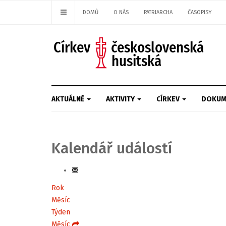
DOMŮ
O NÁS
PATRIARCHA
ČASOPISY
AKTUÁLNĚ
AKTIVITY
CÍRKEV
DOKUM
Kalendář událostí
Rok
Měsíc
Týden
Měsíc