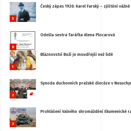
Český zápas 1926: Karel Farský – zjištění vážn
5
Odešla sestra farářka Alena Plocarová
6
Bláznovství Boží je moudřejší než lidé
1
Synoda duchovních pražské diecéze v Nesuchy
2
Prohlášení Valného shromáždění Ekumenické rady
3