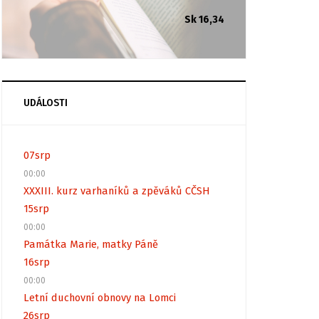
Sk 16,34
UDÁLOSTI
07
srp
00:00
XXXIII. kurz varhaníků a zpěváků CČSH
15
srp
00:00
Památka Marie, matky Páně
16
srp
00:00
Letní duchovní obnovy na Lomci
26
srp