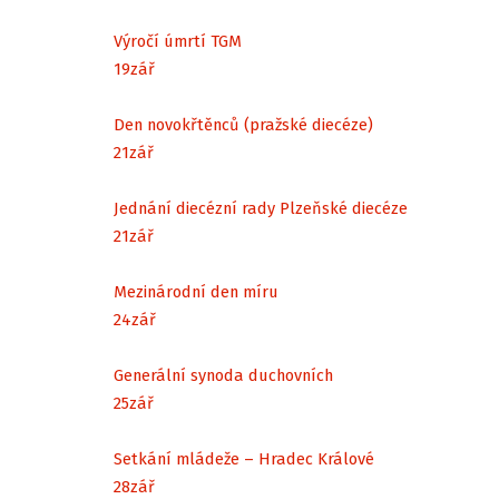
Výročí úmrtí TGM
19
zář
Den novokřtěnců (pražské diecéze)
21
zář
Jednání diecézní rady Plzeňské diecéze
21
zář
Mezinárodní den míru
24
zář
Generální synoda duchovních
25
zář
Setkání mládeže – Hradec Králové
28
zář