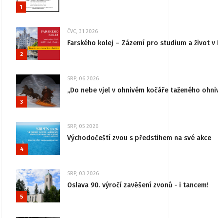
1
ČVC, 31 2026
Farského kolej – Zázemí pro studium a život v 
2
SRP, 06 2026
„Do nebe vjel v ohnivém kočáře taženého ohni
3
SRP, 05 2026
Východočeští zvou s předstihem na své akce
4
SRP, 03 2026
Oslava 90. výročí zavěšení zvonů - i tancem!
5