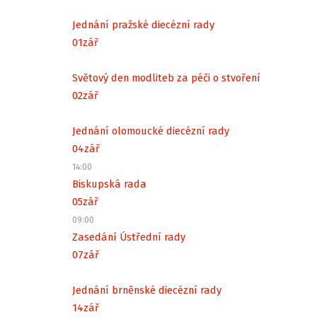
Jednání pražské diecézní rady
01
zář
Světový den modliteb za péči o stvoření
02
zář
Jednání olomoucké diecézní rady
04
zář
14:00
Biskupská rada
05
zář
09:00
Zasedání Ústřední rady
07
zář
Jednání brněnské diecézní rady
14
zář