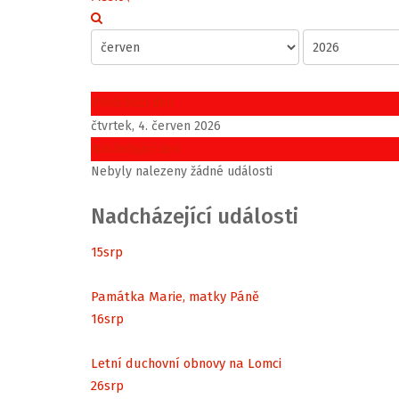
Předchozí den
čtvrtek, 4. červen 2026
Následující den
Nebyly nalezeny žádné události
Nadcházející události
15
srp
Památka Marie, matky Páně
16
srp
Letní duchovní obnovy na Lomci
26
srp