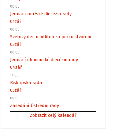
00:00
Jednání pražské diecézní rady
01
zář
00:00
Světový den modliteb za péči o stvoření
02
zář
00:00
Jednání olomoucké diecézní rady
04
zář
14:00
Biskupská rada
05
zář
09:00
Zasedání Ústřední rady
Zobrazit celý kalendář