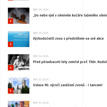
SRP, 06 2026
„Do nebe vjel v ohnivém kočáře taženého ohni
2
SRP, 05 2026
Východočeští zvou s předstihem na své akce
3
SRP, 04 2026
Před pětadvaceti lety zemřel prof. ThDr. Rudo
4
SRP, 03 2026
Oslava 90. výročí zavěšení zvonů - i tancem!
5
SRP, 04 2026