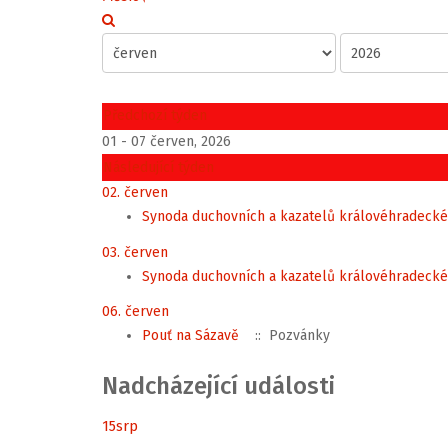
Předchozí týden
01 - 07 červen, 2026
Následující týden
02. červen
Synoda duchovních a kazatelů královéhradecké
03. červen
Synoda duchovních a kazatelů královéhradecké
06. červen
Pouť na Sázavě
:: Pozvánky
Nadcházející události
15
srp