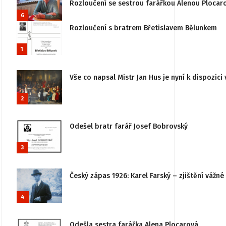
Rozloučení se sestrou farářkou Alenou Plocar
6
Rozloučení s bratrem Břetislavem Bělunkem
1
Vše co napsal Mistr Jan Hus je nyní k dispozici 
2
Odešel bratr farář Josef Bobrovský
3
Český zápas 1926: Karel Farský – zjištění vážn
4
Odešla sestra farářka Alena Plocarová