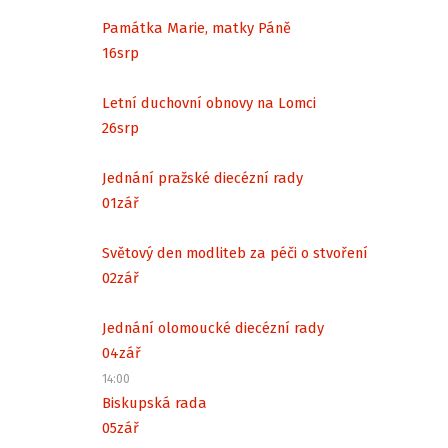
Památka Marie, matky Páně
16
srp
Letní duchovní obnovy na Lomci
26
srp
Jednání pražské diecézní rady
01
zář
Světový den modliteb za péči o stvoření
02
zář
Jednání olomoucké diecézní rady
04
zář
14:00
Biskupská rada
05
zář