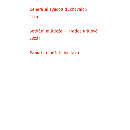
Generální synoda duchovních
25
zář
Setkání mládeže – Hradec Králové
28
zář
Památka knížete Václava