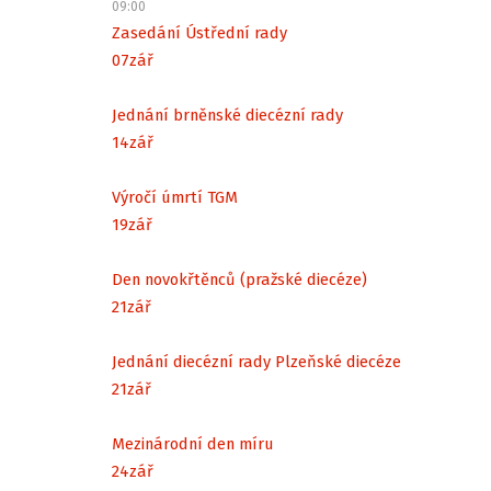
09:00
Zasedání Ústřední rady
07
zář
Jednání brněnské diecézní rady
14
zář
Výročí úmrtí TGM
19
zář
Den novokřtěnců (pražské diecéze)
21
zář
Jednání diecézní rady Plzeňské diecéze
21
zář
Mezinárodní den míru
24
zář