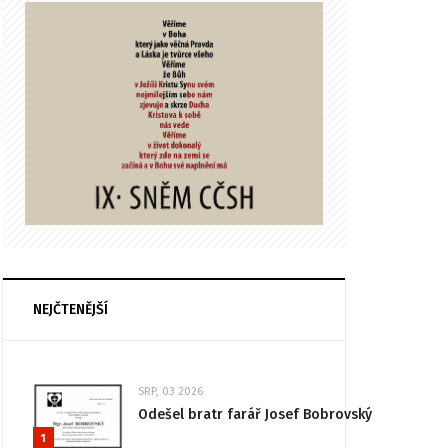
NEJČTENĚJŠÍ
SRP, 03 2026
Odešel bratr farář Josef Bobrovský
1