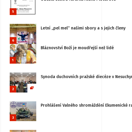
5
Letní „pel mel“ našimi sbory a s jejich členy
6
Bláznovství Boží je moudřejší než lidé
1
Synoda duchovních pražské diecéze v Nesuchy
2
Prohlášení Valného shromáždění Ekumenické rady
3