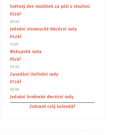
Světový den modliteb za péči o stvoření
02
zář
00:00
Jednání olomoucké diecézní rady
04
zář
14:00
Biskupská rada
05
zář
09:00
Zasedání Ústřední rady
07
zář
00:00
Jednání brněnské diecézní rady
Zobrazit celý kalendář