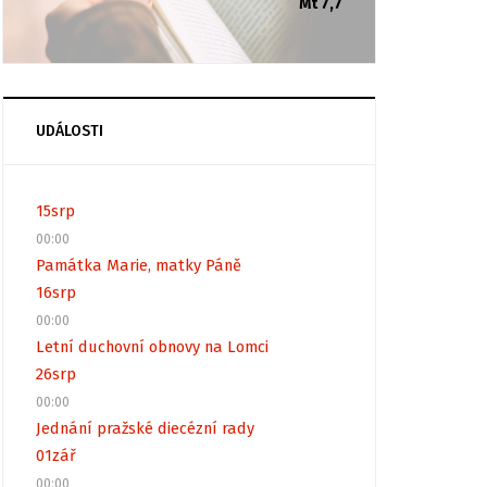
Mt 7,7
UDÁLOSTI
15
srp
00:00
Památka Marie, matky Páně
16
srp
00:00
Letní duchovní obnovy na Lomci
26
srp
00:00
Jednání pražské diecézní rady
01
zář
00:00