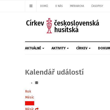
DOMŮ
O NÁS
PATRIARCHA
ČASOPISY
AKTUÁLNĚ
AKTIVITY
CÍRKEV
DOKUM
Kalendář událostí
Rok
Měsíc
Týden
Měsíc