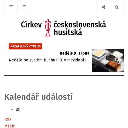
KAZATELSKÝ CYKLUS
neděle 9. srpna
Neděle po svatém Duchu (19. v mezidobí)
Kalendář událostí
Rok
Měsíc