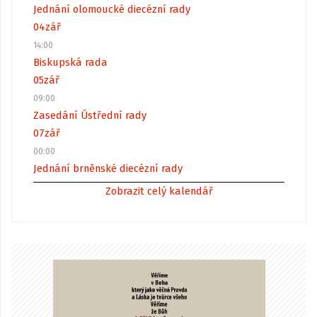
Jednání olomoucké diecézní rady
04
zář
14:00
Biskupská rada
05
zář
09:00
Zasedání Ústřední rady
07
zář
00:00
Jednání brněnské diecézní rady
Zobrazit celý kalendář