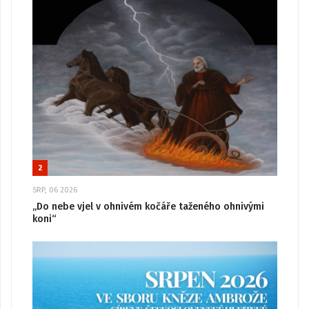
2
SRP, 06 2026
„Do nebe vjel v ohnivém kočáře taženého ohnivými
koni“