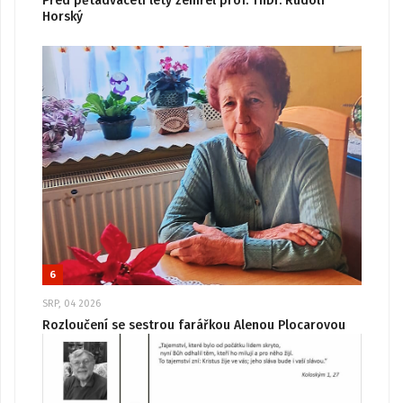
Před pětadvaceti lety zemřel prof. ThDr. Rudolf
Horský
6
SRP, 04 2026
Rozloučení se sestrou farářkou Alenou Plocarovou