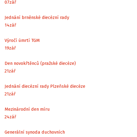
07
zář
Jednání brněnské diecézní rady
14
zář
Výročí úmrtí TGM
19
zář
Den novokřtěnců (pražské diecéze)
21
zář
Jednání diecézní rady Plzeňské diecéze
21
zář
Mezinárodní den míru
24
zář
Generální synoda duchovních