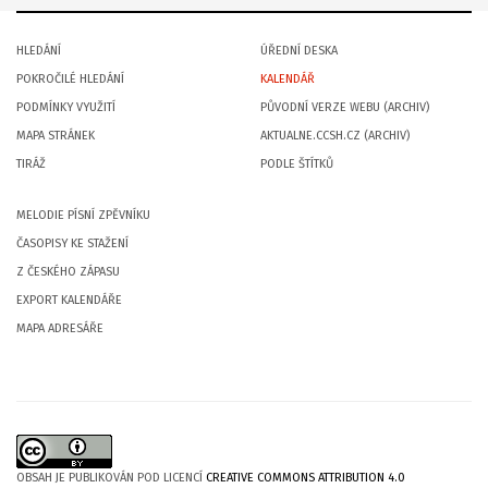
HLEDÁNÍ
ÚŘEDNÍ DESKA
POKROČILÉ HLEDÁNÍ
KALENDÁŘ
PODMÍNKY VYUŽITÍ
PŮVODNÍ VERZE WEBU (ARCHIV)
MAPA STRÁNEK
AKTUALNE.CCSH.CZ (ARCHIV)
TIRÁŽ
PODLE ŠTÍTKŮ
MELODIE PÍSNÍ ZPĚVNÍKU
ČASOPISY KE STAŽENÍ
Z ČESKÉHO ZÁPASU
EXPORT KALENDÁŘE
MAPA ADRESÁŘE
OBSAH JE PUBLIKOVÁN POD LICENCÍ
CREATIVE COMMONS ATTRIBUTION 4.0