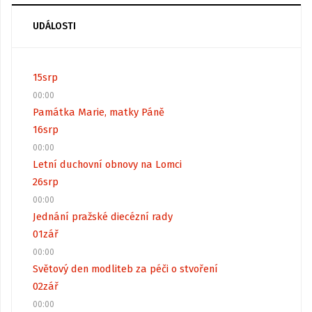
UDÁLOSTI
15
srp
00:00
Památka Marie, matky Páně
16
srp
00:00
Letní duchovní obnovy na Lomci
26
srp
00:00
Jednání pražské diecézní rady
01
zář
00:00
Světový den modliteb za péči o stvoření
02
zář
00:00