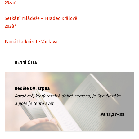
25
zář
Setkání mládeže – Hradec Králové
28
zář
Památka knížete Václava
DENNÍ ČTENÍ
Neděle 09. srpna
Rozsévač, který rozsívá dobré semeno, je Syn člověka
a pole je tento svět.
Mt 13,37–38