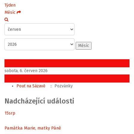
Týden
Měsíc
Měsíc
Předchozí den
sobota, 6. červen 2026
Následující den
Pouť na Sázavě
:: Pozvánky
Nadcházející události
15
srp
Památka Marie, matky Páně