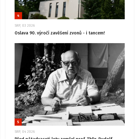
4
SRP, 03 2026
Oslava 90. výročí zavěšení zvonů - i tancem!
5
SRP, 04 2026