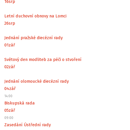
16
srp
Letní duchovní obnovy na Lomci
26
srp
Jednání pražské diecézní rady
01
zář
Světový den modliteb za péči o stvoření
02
zář
Jednání olomoucké diecézní rady
04
zář
14:00
Biskupská rada
05
zář
09:00
Zasedání Ústřední rady