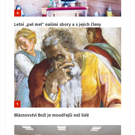
6
Letní „pel mel“ našimi sbory a s jejich členy
1
Bláznovství Boží je moudřejší než lidé