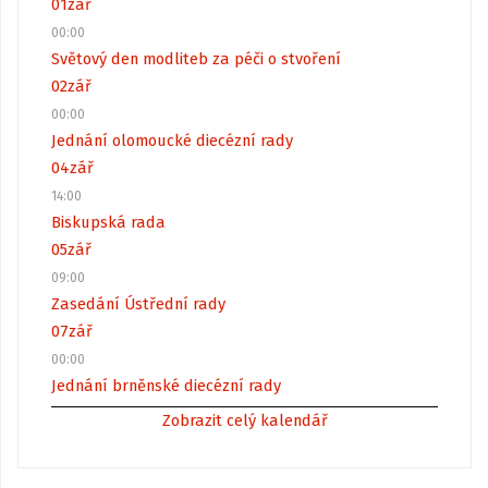
01
zář
00:00
Světový den modliteb za péči o stvoření
02
zář
00:00
Jednání olomoucké diecézní rady
04
zář
14:00
Biskupská rada
05
zář
09:00
Zasedání Ústřední rady
07
zář
00:00
Jednání brněnské diecézní rady
Zobrazit celý kalendář