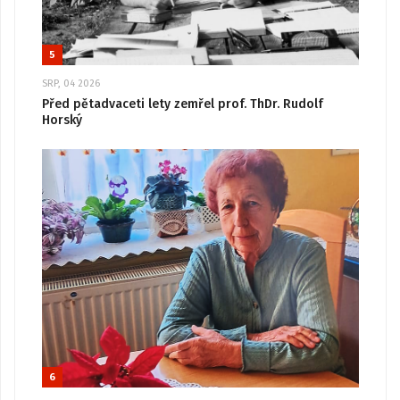
5
SRP, 04 2026
Před pětadvaceti lety zemřel prof. ThDr. Rudolf
Horský
6