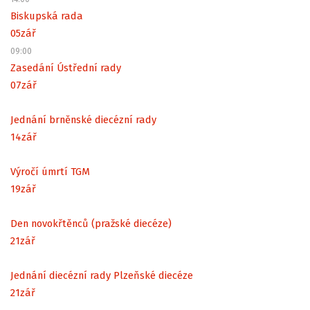
Biskupská rada
05
zář
09:00
Zasedání Ústřední rady
07
zář
Jednání brněnské diecézní rady
14
zář
Výročí úmrtí TGM
19
zář
Den novokřtěnců (pražské diecéze)
21
zář
Jednání diecézní rady Plzeňské diecéze
21
zář