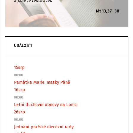
a pole je tento svět.
Mt 13,37–38
UDÁLOSTI
15
srp
00:00
Památka Marie, matky Páně
16
srp
00:00
Letní duchovní obnovy na Lomci
26
srp
00:00
Jednání pražské diecézní rady