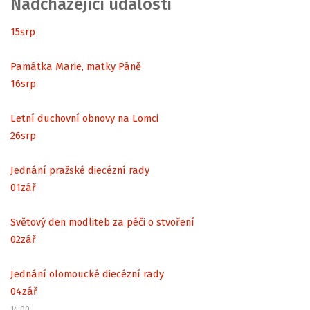
Nadcházející události
15
srp
Památka Marie, matky Páně
16
srp
Letní duchovní obnovy na Lomci
26
srp
Jednání pražské diecézní rady
01
zář
Světový den modliteb za péči o stvoření
02
zář
Jednání olomoucké diecézní rady
04
zář
14:00