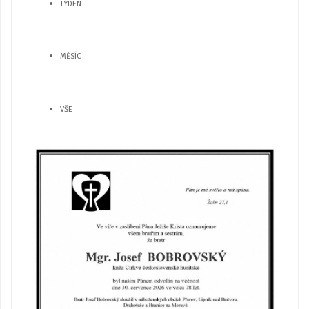
TÝDEN
MĚSÍC
VŠE