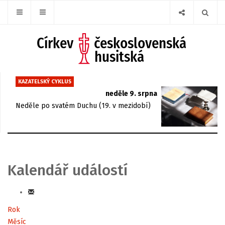
KAZATELSKÝ CYKLUS
neděle 9. srpna
Neděle po svatém Duchu (19. v mezidobí)
Kalendář událostí
Rok
Měsíc