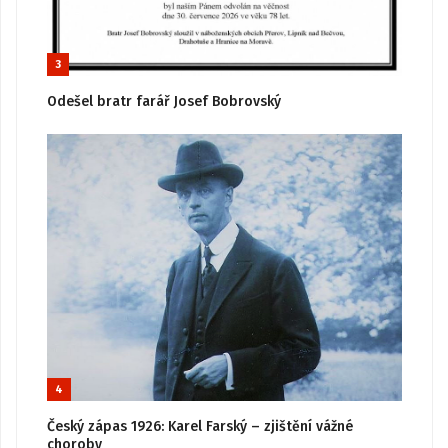
3
Odešel bratr farář Josef Bobrovský
4
Český zápas 1926: Karel Farský – zjištění vážné
choroby