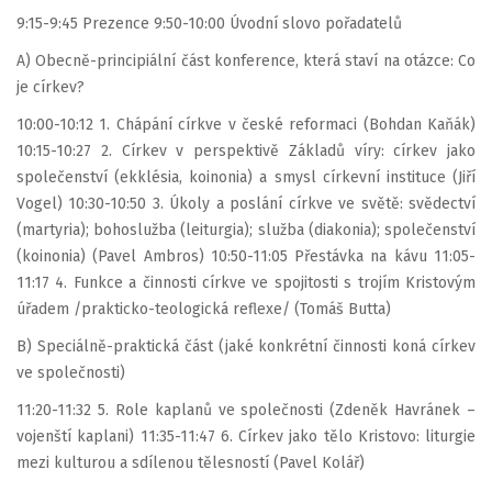
9:15-9:45 Prezence 9:50-10:00 Úvodní slovo pořadatelů
A) Obecně-principiální část konference, která staví na otázce: Co
je církev?
10:00-10:12 1. Chápání církve v české reformaci (Bohdan Kaňák)
10:15-10:27 2. Církev v perspektivě Základů víry: církev jako
společenství (ekklésia, koinonia) a smysl církevní instituce (Jiří
Vogel) 10:30-10:50 3. Úkoly a poslání církve ve světě: svědectví
(martyria); bohoslužba (leiturgia); služba (diakonia); společenství
(koinonia) (Pavel Ambros) 10:50-11:05 Přestávka na kávu 11:05-
11:17 4. Funkce a činnosti církve ve spojitosti s trojím Kristovým
úřadem /prakticko-teologická reflexe/ (Tomáš Butta)
B) Speciálně-praktická část (jaké konkrétní činnosti koná církev
ve společnosti)
11:20-11:32 5. Role kaplanů ve společnosti (Zdeněk Havránek –
vojenští kaplani) 11:35-11:47 6. Církev jako tělo Kristovo: liturgie
mezi kulturou a sdílenou tělesností (Pavel Kolář)