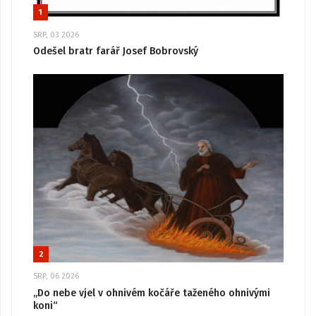
1
SRP, 03 2026
Odešel bratr farář Josef Bobrovský
2
SRP, 06 2026
„Do nebe vjel v ohnivém kočáře taženého ohnivými
koni“