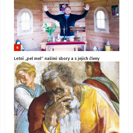
6
Letní „pel mel“ našimi sbory a s jejich členy