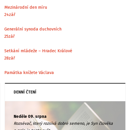
Mezinárodní den míru
24
zář
Generální synoda duchovních
25
zář
Setkání mládeže – Hradec Králové
28
zář
Památka knížete Václava
DENNÍ ČTENÍ
Neděle 09. srpna
Rozsévač, který rozsívá dobré semeno, je Syn člověka