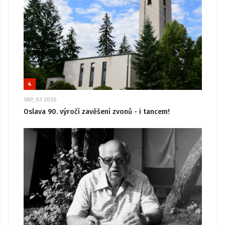
4
SRP, 03 2026
Oslava 90. výročí zavěšení zvonů - i tancem!