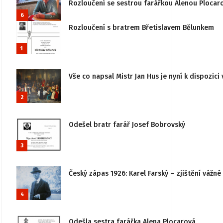
Rozloučení se sestrou farářkou Alenou Plocar
6
Rozloučení s bratrem Břetislavem Bělunkem
1
Vše co napsal Mistr Jan Hus je nyní k dispozici 
2
Odešel bratr farář Josef Bobrovský
3
Český zápas 1926: Karel Farský – zjištění vážn
4
Odešla sestra farářka Alena Plocarová