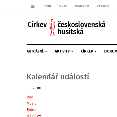
DOMŮ
O NÁS
PATRIARCHA
ČASOPISY
AKTUÁLNĚ
AKTIVITY
CÍRKEV
DOKUM
Kalendář událostí
Rok
Měsíc
Týden
Měsíc