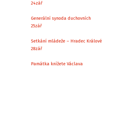
24
zář
Generální synoda duchovních
25
zář
Setkání mládeže – Hradec Králové
28
zář
Památka knížete Václava