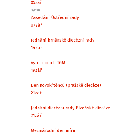
05
zář
09:00
Zasedání Ústřední rady
07
zář
Jednání brněnské diecézní rady
14
zář
Výročí úmrtí TGM
19
zář
Den novokřtěnců (pražské diecéze)
21
zář
Jednání diecézní rady Plzeňské diecéze
21
zář
Mezinárodní den míru