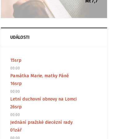
Mt 7,7
UDÁLOSTI
15
srp
00:00
Památka Marie, matky Páně
16
srp
00:00
Letní duchovní obnovy na Lomci
26
srp
00:00
Jednání pražské diecézní rady
01
zář
00:00