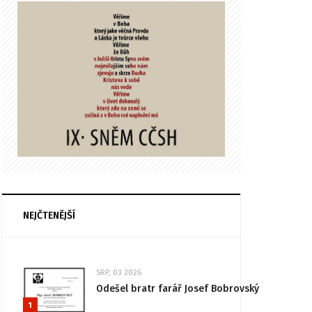
NEJČTENĚJŠÍ
SRP, 03 2026
Odešel bratr farář Josef Bobrovský
1