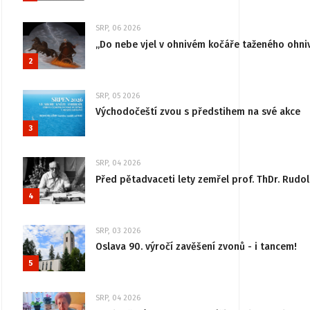
SRP, 06 2026
„Do nebe vjel v ohnivém kočáře taženého ohni
2
SRP, 05 2026
Východočeští zvou s předstihem na své akce
3
SRP, 04 2026
Před pětadvaceti lety zemřel prof. ThDr. Rudo
4
SRP, 03 2026
Oslava 90. výročí zavěšení zvonů - i tancem!
5
SRP, 04 2026