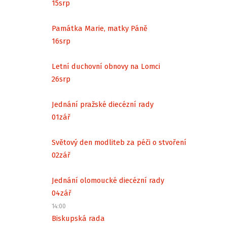
15
srp
Památka Marie, matky Páně
16
srp
Letní duchovní obnovy na Lomci
26
srp
Jednání pražské diecézní rady
01
zář
Světový den modliteb za péči o stvoření
02
zář
Jednání olomoucké diecézní rady
04
zář
14:00
Biskupská rada