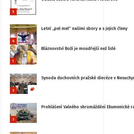
5
Letní „pel mel“ našimi sbory a s jejich členy
6
Bláznovství Boží je moudřejší než lidé
1
Synoda duchovních pražské diecéze v Nesuchy
2
Prohlášení Valného shromáždění Ekumenické rady
3