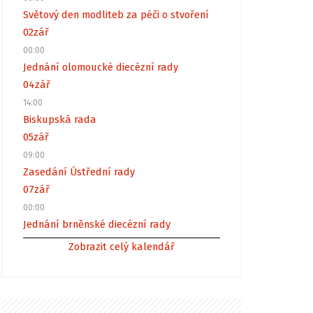
Světový den modliteb za péči o stvoření
02
zář
00:00
Jednání olomoucké diecézní rady
04
zář
14:00
Biskupská rada
05
zář
09:00
Zasedání Ústřední rady
07
zář
00:00
Jednání brněnské diecézní rady
Zobrazit celý kalendář