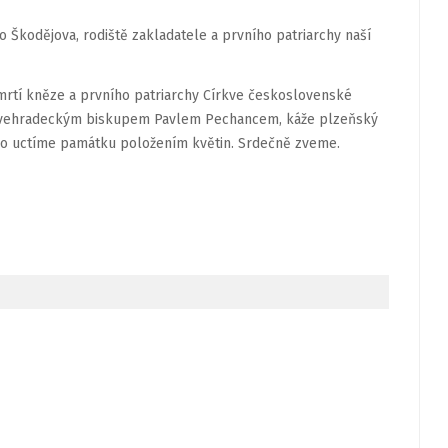
o Škodějova, rodiště zakladatele a prvního patriarchy naší
úmrtí kněze a prvního patriarchy Církve československé
lovehradeckým biskupem Pavlem Pechancem, káže plzeňský
ého uctíme památku položením květin. Srdečně zveme.