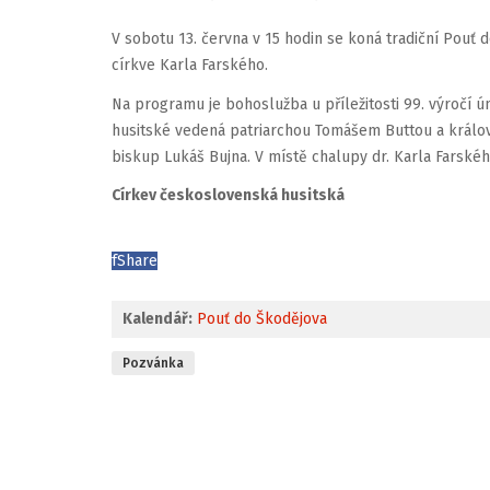
V sobotu 13. června v 15 hodin se koná tradiční Pouť d
církve Karla Farského.
Na programu je bohoslužba u příležitosti 99. výročí 
husitské vedená patriarchou Tomášem Buttou a krá
biskup Lukáš Bujna. V místě chalupy dr. Karla Farsk
Církev československá husitská
f
Share
Kalendář:
Pouť do Škodějova
Pozvánka