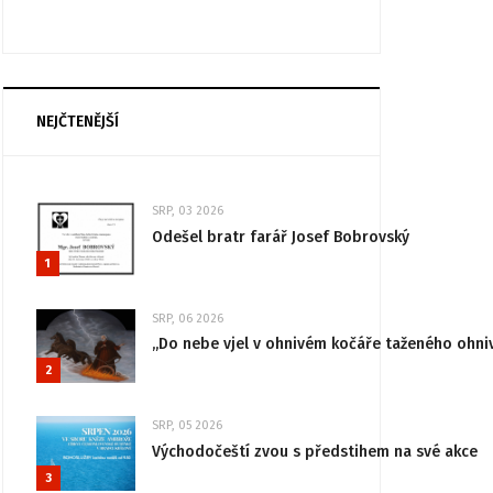
NEJČTENĚJŠÍ
SRP, 03 2026
Odešel bratr farář Josef Bobrovský
1
SRP, 06 2026
„Do nebe vjel v ohnivém kočáře taženého ohni
2
SRP, 05 2026
Východočeští zvou s předstihem na své akce
3