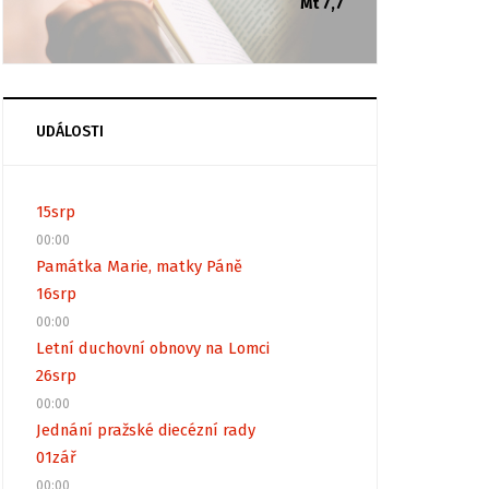
Mt 7,7
UDÁLOSTI
15
srp
00:00
Památka Marie, matky Páně
16
srp
00:00
Letní duchovní obnovy na Lomci
26
srp
00:00
Jednání pražské diecézní rady
01
zář
00:00