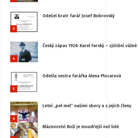
Odešel bratr farář Josef Bobrovský
3
Český zápas 1926: Karel Farský – zjištění vážn
4
Odešla sestra farářka Alena Plocarová
5
Letní „pel mel“ našimi sbory a s jejich členy
6
Bláznovství Boží je moudřejší než lidé