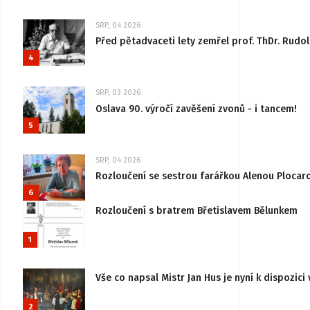
SRP, 04 2026
Před pětadvaceti lety zemřel prof. ThDr. Rudo
4
SRP, 03 2026
Oslava 90. výročí zavěšení zvonů - i tancem!
5
SRP, 04 2026
Rozloučení se sestrou farářkou Alenou Plocar
6
Rozloučení s bratrem Břetislavem Bělunkem
1
Vše co napsal Mistr Jan Hus je nyní k dispozici 
2