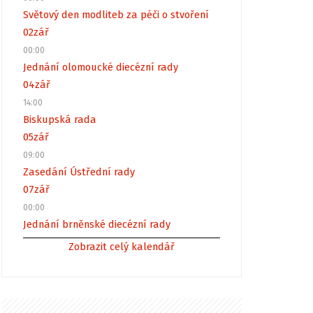
Světový den modliteb za péči o stvoření
02
zář
00:00
Jednání olomoucké diecézní rady
04
zář
14:00
Biskupská rada
05
zář
09:00
Zasedání Ústřední rady
07
zář
00:00
Jednání brněnské diecézní rady
Zobrazit celý kalendář