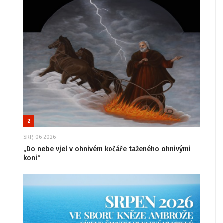
2
SRP, 06 2026
„Do nebe vjel v ohnivém kočáře taženého ohnivými
koni“