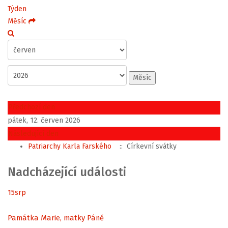
Týden
Měsíc
Měsíc
Předchozí den
pátek, 12. červen 2026
Následující den
Patriarchy Karla Farského
:: Církevní svátky
Nadcházející události
15
srp
Památka Marie, matky Páně