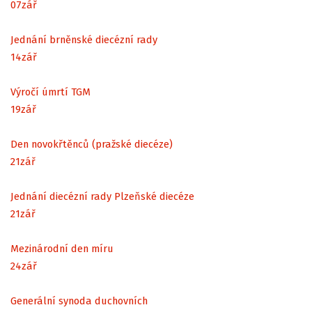
07
zář
Jednání brněnské diecézní rady
14
zář
Výročí úmrtí TGM
19
zář
Den novokřtěnců (pražské diecéze)
21
zář
Jednání diecézní rady Plzeňské diecéze
21
zář
Mezinárodní den míru
24
zář
Generální synoda duchovních