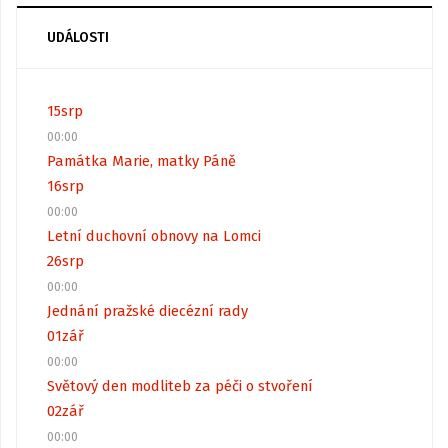
UDÁLOSTI
15
srp
00:00
Památka Marie, matky Páně
16
srp
00:00
Letní duchovní obnovy na Lomci
26
srp
00:00
Jednání pražské diecézní rady
01
zář
00:00
Světový den modliteb za péči o stvoření
02
zář
00:00