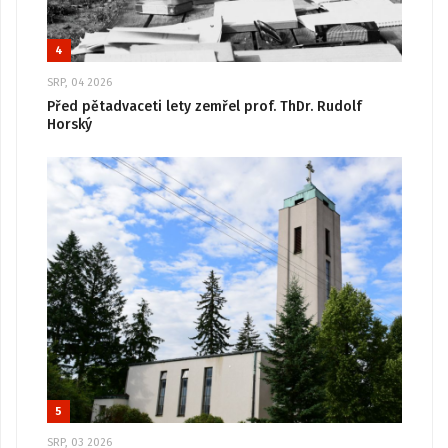
4
SRP, 04 2026
Před pětadvaceti lety zemřel prof. ThDr. Rudolf
Horský
5
SRP, 03 2026