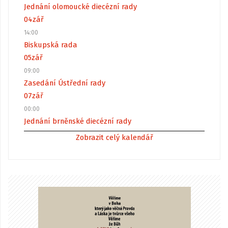
Jednání olomoucké diecézní rady
04
zář
14:00
Biskupská rada
05
zář
09:00
Zasedání Ústřední rady
07
zář
00:00
Jednání brněnské diecézní rady
Zobrazit celý kalendář