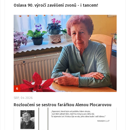
Oslava 90. výročí zavěšení zvonů - i tancem!
6
SRP, 04 2026
Rozloučení se sestrou farářkou Alenou Plocarovou