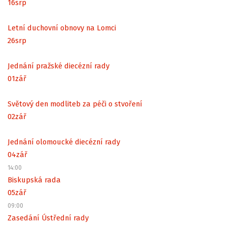
16
srp
Letní duchovní obnovy na Lomci
26
srp
Jednání pražské diecézní rady
01
zář
Světový den modliteb za péči o stvoření
02
zář
Jednání olomoucké diecézní rady
04
zář
14:00
Biskupská rada
05
zář
09:00
Zasedání Ústřední rady