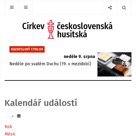
KAZATELSKÝ CYKLUS
neděle 9. srpna
Neděle po svatém Duchu (19. v mezidobí)
Kalendář událostí
Rok
Měsíc