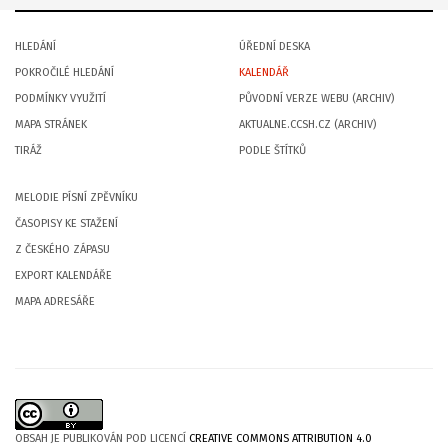
HLEDÁNÍ
ÚŘEDNÍ DESKA
POKROČILÉ HLEDÁNÍ
KALENDÁŘ
PODMÍNKY VYUŽITÍ
PŮVODNÍ VERZE WEBU (ARCHIV)
MAPA STRÁNEK
AKTUALNE.CCSH.CZ (ARCHIV)
TIRÁŽ
PODLE ŠTÍTKŮ
MELODIE PÍSNÍ ZPĚVNÍKU
ČASOPISY KE STAŽENÍ
Z ČESKÉHO ZÁPASU
EXPORT KALENDÁŘE
MAPA ADRESÁŘE
OBSAH JE PUBLIKOVÁN POD LICENCÍ
CREATIVE COMMONS ATTRIBUTION 4.0