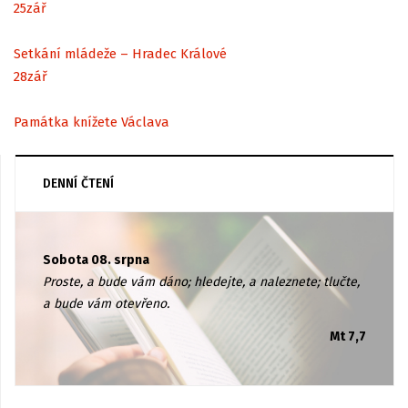
25
zář
Setkání mládeže – Hradec Králové
28
zář
Památka knížete Václava
DENNÍ ČTENÍ
Sobota 08. srpna
Proste, a bude vám dáno; hledejte, a naleznete; tlučte,
a bude vám otevřeno.
Mt 7,7