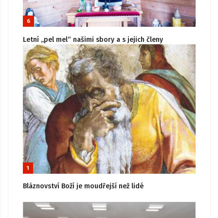
6
Letní „pel mel“ našimi sbory a s jejich členy
1
Bláznovství Boží je moudřejší než lidé