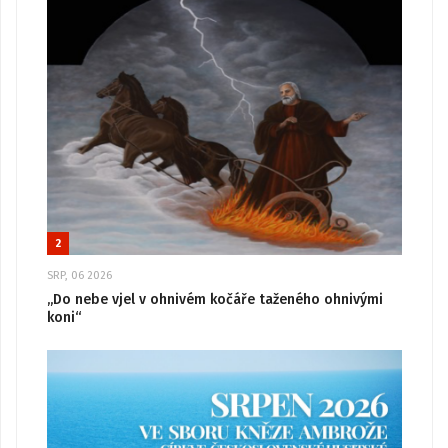
2
SRP, 06 2026
„Do nebe vjel v ohnivém kočáře taženého ohnivými
koni“