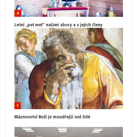
6
Letní „pel mel“ našimi sbory a s jejich členy
1
Bláznovství Boží je moudřejší než lidé