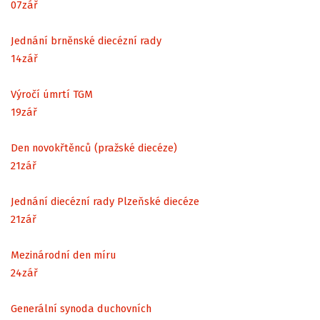
07
zář
Jednání brněnské diecézní rady
14
zář
Výročí úmrtí TGM
19
zář
Den novokřtěnců (pražské diecéze)
21
zář
Jednání diecézní rady Plzeňské diecéze
21
zář
Mezinárodní den míru
24
zář
Generální synoda duchovních