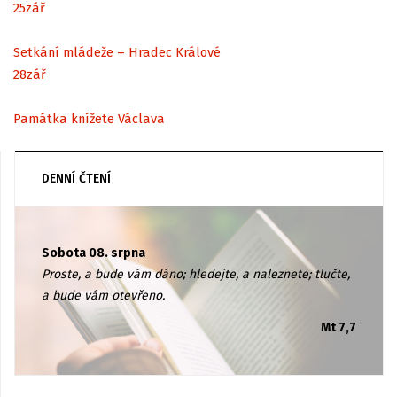
25
zář
Setkání mládeže – Hradec Králové
28
zář
Památka knížete Václava
DENNÍ ČTENÍ
Sobota 08. srpna
Proste, a bude vám dáno; hledejte, a naleznete; tlučte,
a bude vám otevřeno.
Mt 7,7