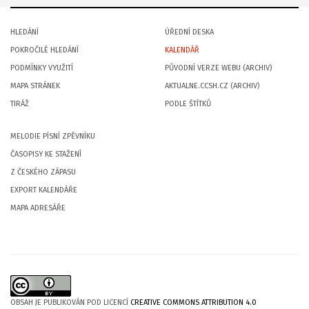
HLEDÁNÍ
ÚŘEDNÍ DESKA
POKROČILÉ HLEDÁNÍ
KALENDÁŘ
PODMÍNKY VYUŽITÍ
PŮVODNÍ VERZE WEBU (ARCHIV)
MAPA STRÁNEK
AKTUALNE.CCSH.CZ (ARCHIV)
TIRÁŽ
PODLE ŠTÍTKŮ
MELODIE PÍSNÍ ZPĚVNÍKU
ČASOPISY KE STAŽENÍ
Z ČESKÉHO ZÁPASU
EXPORT KALENDÁŘE
MAPA ADRESÁŘE
OBSAH JE PUBLIKOVÁN POD LICENCÍ
CREATIVE COMMONS ATTRIBUTION 4.0