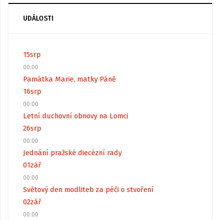
UDÁLOSTI
15
srp
00:00
Památka Marie, matky Páně
16
srp
00:00
Letní duchovní obnovy na Lomci
26
srp
00:00
Jednání pražské diecézní rady
01
zář
00:00
Světový den modliteb za péči o stvoření
02
zář
00:00