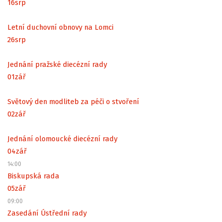
16
srp
Letní duchovní obnovy na Lomci
26
srp
Jednání pražské diecézní rady
01
zář
Světový den modliteb za péči o stvoření
02
zář
Jednání olomoucké diecézní rady
04
zář
14:00
Biskupská rada
05
zář
09:00
Zasedání Ústřední rady