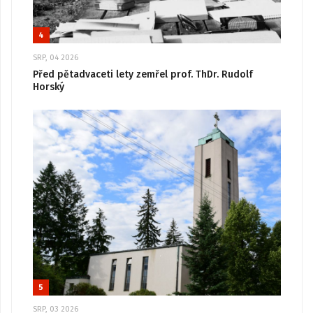
4
SRP, 04 2026
Před pětadvaceti lety zemřel prof. ThDr. Rudolf
Horský
5
SRP, 03 2026