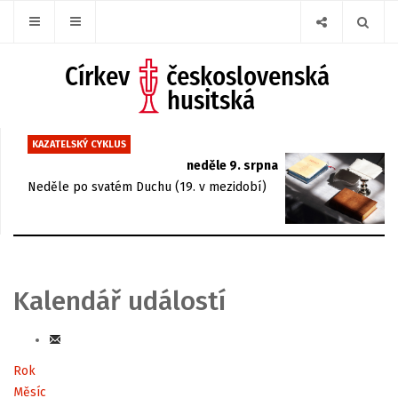
KAZATELSKÝ CYKLUS
neděle 9. srpna
Neděle po svatém Duchu (19. v mezidobí)
Kalendář událostí
Rok
Měsíc