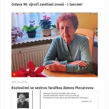
Oslava 90. výročí zavěšení zvonů - i tancem!
6
SRP, 04 2026
Rozloučení se sestrou farářkou Alenou Plocarovou