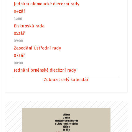
Jednání olomoucké diecézní rady
04
zář
14:00
Biskupská rada
05
zář
09:00
Zasedání Ústřední rady
07
zář
00:00
Jednání brněnské diecézní rady
Zobrazit celý kalendář