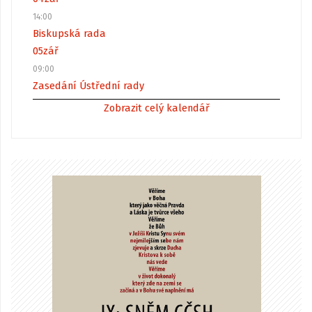
14:00
Biskupská rada
05
zář
09:00
Zasedání Ústřední rady
Zobrazit celý kalendář