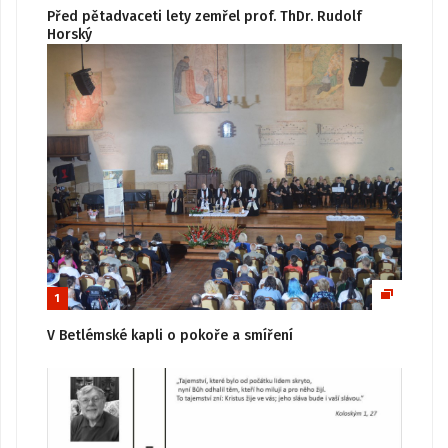
Před pětadvaceti lety zemřel prof. ThDr. Rudolf
Horský
1
V Betlémské kapli o pokoře a smíření