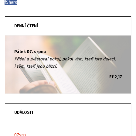
f
Share
DENNÍ ČTENÍ
Pátek 07. srpna
Přišel a zvěstoval pokoj, pokoj vám, kteří jste dalecí,
i těm, kteří jsou blízcí.
Ef 2,17
UDÁLOSTI
07
srp