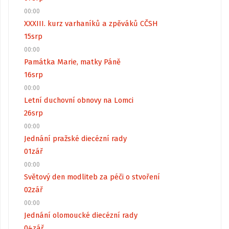
00:00
XXXIII. kurz varhaníků a zpěváků CČSH
15
srp
00:00
Památka Marie, matky Páně
16
srp
00:00
Letní duchovní obnovy na Lomci
26
srp
00:00
Jednání pražské diecézní rady
01
zář
00:00
Světový den modliteb za péči o stvoření
02
zář
00:00
Jednání olomoucké diecézní rady
04
zář