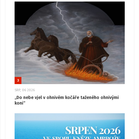
3
SRP, 06 2026
„Do nebe vjel v ohnivém kočáře taženého ohnivými
koni“