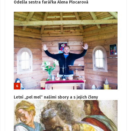
Odešla sestra farářka Alena Plocarová
6
Letní „pel mel“ našimi sbory a s jejich členy