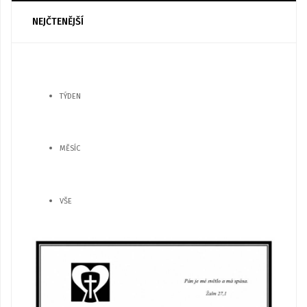
NEJČTENĚJŠÍ
TÝDEN
MĚSÍC
VŠE