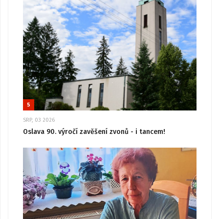
5
SRP, 03 2026
Oslava 90. výročí zavěšení zvonů - i tancem!