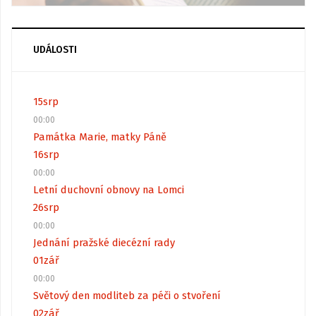
UDÁLOSTI
15
srp
00:00
Památka Marie, matky Páně
16
srp
00:00
Letní duchovní obnovy na Lomci
26
srp
00:00
Jednání pražské diecézní rady
01
zář
00:00
Světový den modliteb za péči o stvoření
02
zář