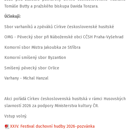
Tomáše Butty a pražského biskupa Davida Tonzara.
Účinkují:
Sbor varhaníků a zpěváků Církve československé husitské
OMG - Pěvecký sbor při Náboženské obci CČSH Praha-Vyšehrad
Komorní sbor Mistra Jakoubka ze Stříbra
Komorní smíšený sbor Byzantion
Smíšený pěvecký sbor Orlice
Varhany - Michal Hanzal
Akci pořádá Církev československá husitská v rámci Husovských
slavností 202​6 za podpory Ministerstva kultury ČR.
Vstup volný.
XXIV. Festival duchovní hudby 2026-pozvánka