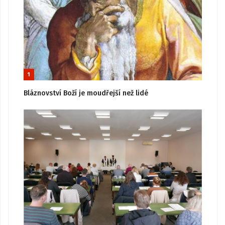
1
Bláznovství Boží je moudřejší než lidé