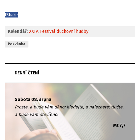
f
Share
Kalendář:
XXIV. Festival duchovní hudby
Pozvánka
DENNÍ ČTENÍ
Sobota 08. srpna
Proste, a bude vám dáno; hledejte, a naleznete; tlučte,
a bude vám otevřeno.
Mt 7,7