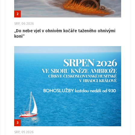
2
SRP, 06 2026
„Do nebe vjel v ohnivém kočáře taženého ohnivými
koni“
3
SRP, 05 2026