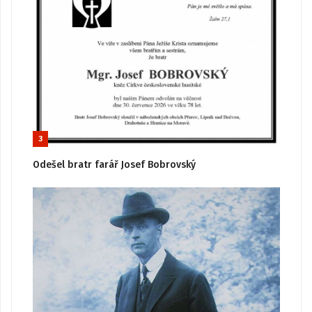
3
Odešel bratr farář Josef Bobrovský