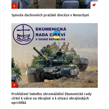
2
Synoda duchovních pražské diecéze v Nesuchyni
3
Prohlášení Valného shromáždění Ekumenické rady
církví k válce na Ukrajině a k situaci ukrajinských
uprchlíků