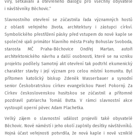
víry, setkávání a otevřeného dialogu pro všechny obyvatele
i návštěvníky Běchovic.“
Slavnostního otevření se zúčastnila řada významných hostů
z oblasti veřejného života, architektury i zástupci církví.
Symbolického přestřižení pásky před vstupem do nové kaple se
společně ujali primátor hlavního města Prahy Bohuslav Svoboda,
starosta MČ Praha-Běchovice Ondřej Martan, autoři
architektonického návrhu a další osobnosti, které se na vzniku
projektu podílely. Samotný akt otevření tak podtrhl ekumenický
charakter stavby i její význam pro celou místní komunitu. Byl
přítomen katolický biskup Zdeněk Wasserbauer a synodní
senior Českobratrskou církev evangelickou Pavel Pokorný. Za
Církev československou husitskou se zúčastnil a přítomné
pozdravil patriarcha Tomáš Butta. V rámci slavnostní akce
vystoupil operní pěvec Adam Plachetka.
Velký zájem o slavnostní událost projevili také obyvatelé
Běchovic. Nové náměstí i jeho okolí zaplnily desítky návštěvníků.
Hojná účast veřejnosti potvrdila, že nová kaple i nově vzniklé