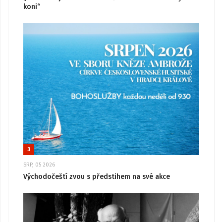
koni“
3
SRP, 05 2026
Východočeští zvou s předstihem na své akce