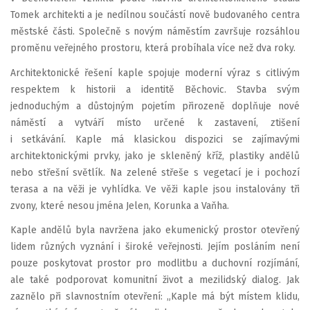
Tomek architekti a je nedílnou součástí nově budovaného centra
městské části. Společně s novým náměstím završuje rozsáhlou
proměnu veřejného prostoru, která probíhala více než dva roky.
Architektonické řešení kaple spojuje moderní výraz s citlivým
respektem k historii a identitě Běchovic. Stavba svým
jednoduchým a důstojným pojetím přirozeně doplňuje nové
náměstí a vytváří místo určené k zastavení, ztišení
i setkávání. Kaple má klasickou dispozici se zajímavými
architektonickými prvky, jako je skleněný kříž, plastiky andělů
nebo střešní světlík. Na zelené střeše s vegetací je i pochozí
terasa a na věži je vyhlídka. Ve věži kaple jsou instalovány tři
zvony, které nesou jména Jelen, Korunka a Vaňha.
Kaple andělů byla navržena jako ekumenický prostor otevřený
lidem různých vyznání i široké veřejnosti. Jejím posláním není
pouze poskytovat prostor pro modlitbu a duchovní rozjímání,
ale také podporovat komunitní život a mezilidský dialog. Jak
zaznělo při slavnostním otevření: „Kaple má být místem klidu,