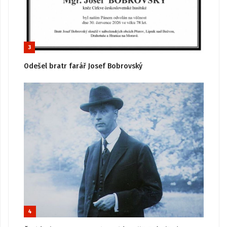
3
Odešel bratr farář Josef Bobrovský
4