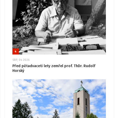
4
SRP, 04 2026
Před pětadvaceti lety zemřel prof. ThDr. Rudolf
Horský