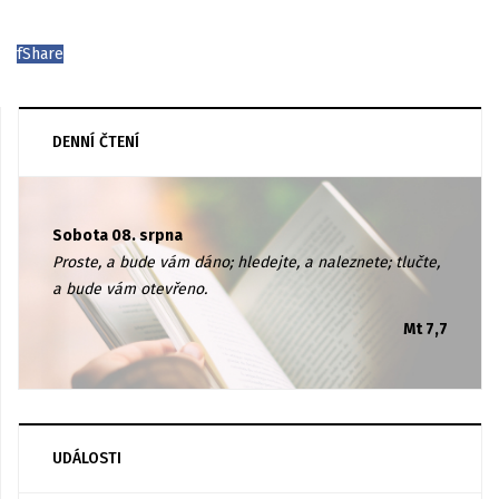
f
Share
DENNÍ ČTENÍ
Sobota 08. srpna
Proste, a bude vám dáno; hledejte, a naleznete; tlučte,
a bude vám otevřeno.
Mt 7,7
UDÁLOSTI