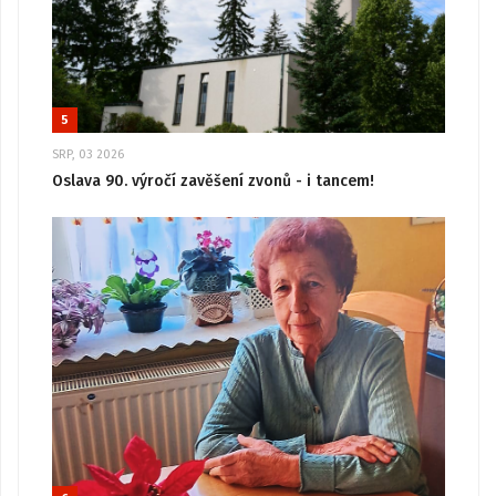
5
SRP, 03 2026
Oslava 90. výročí zavěšení zvonů - i tancem!