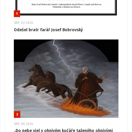
1
SRP, 03 2026
Odešel bratr farář Josef Bobrovský
2
SRP, 06 2026
„Do nebe vjel v ohnivém kočáře taženého ohnivými