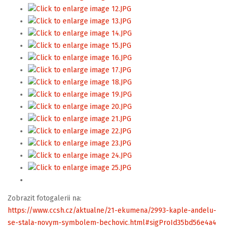
Zobrazit fotogalerii na:
https://www.ccsh.cz/aktualne/21-ekumena/2993-kaple-andelu-
se-stala-novym-symbolem-bechovic.html#sigProId35bd56e4a4