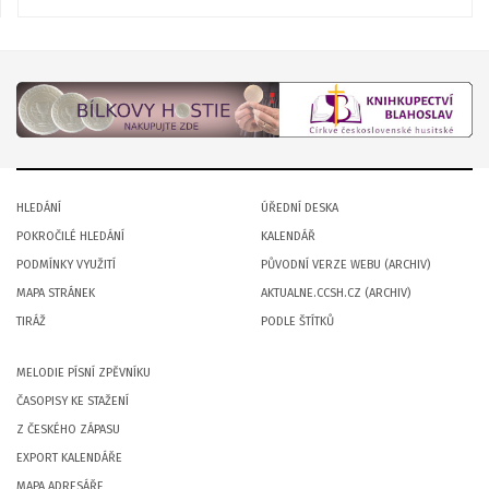
HLEDÁNÍ
ÚŘEDNÍ DESKA
POKROČILÉ HLEDÁNÍ
KALENDÁŘ
PODMÍNKY VYUŽITÍ
PŮVODNÍ VERZE WEBU (ARCHIV)
MAPA STRÁNEK
AKTUALNE.CCSH.CZ (ARCHIV)
TIRÁŽ
PODLE ŠTÍTKŮ
MELODIE PÍSNÍ ZPĚVNÍKU
ČASOPISY KE STAŽENÍ
Z ČESKÉHO ZÁPASU
EXPORT KALENDÁŘE
MAPA ADRESÁŘE