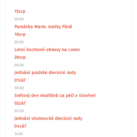
15
srp
00:00
Památka Marie, matky Páně
16
srp
00:00
Letní duchovní obnovy na Lomci
26
srp
00:00
Jednání pražské diecézní rady
01
zář
00:00
Světový den modliteb za péči o stvoření
02
zář
00:00
Jednání olomoucké diecézní rady
04
zář
14:00