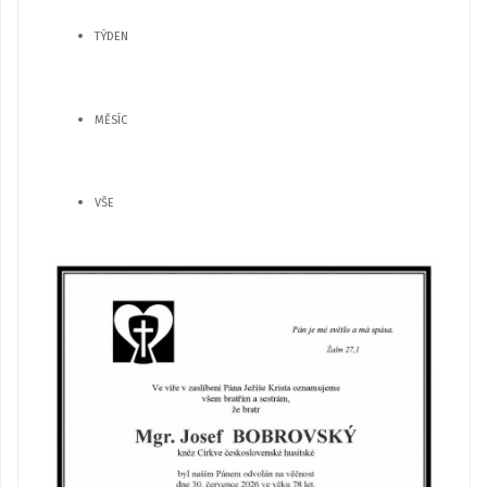
TÝDEN
MĚSÍC
VŠE