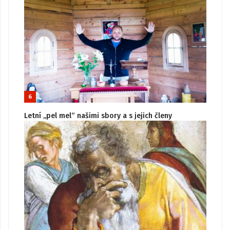
6
Letní „pel mel“ našimi sbory a s jejich členy