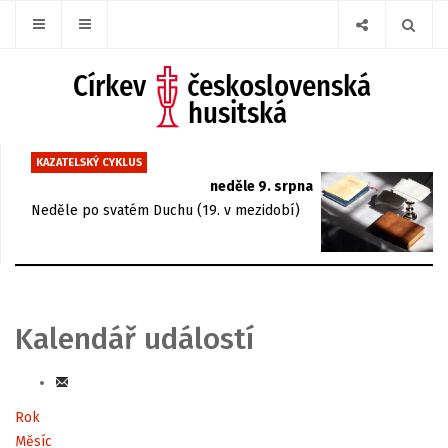
KAZATELSKÝ CYKLUS
neděle 9. srpna
Neděle po svatém Duchu (19. v mezidobí)
Kalendář událostí
Rok
Měsíc