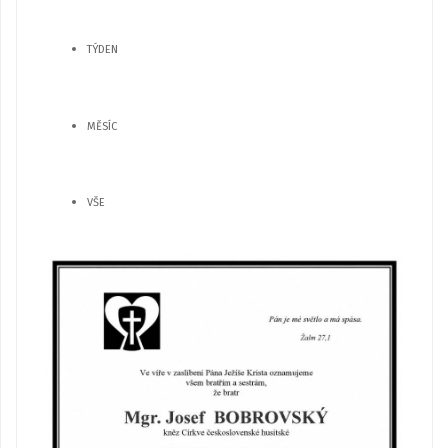
TÝDEN
MĚSÍC
VŠE