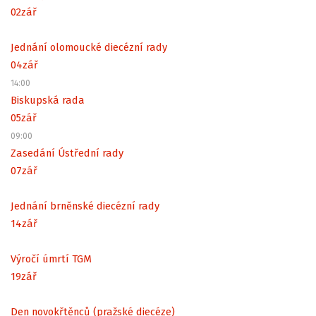
02
zář
Jednání olomoucké diecézní rady
04
zář
14:00
Biskupská rada
05
zář
09:00
Zasedání Ústřední rady
07
zář
Jednání brněnské diecézní rady
14
zář
Výročí úmrtí TGM
19
zář
Den novokřtěnců (pražské diecéze)