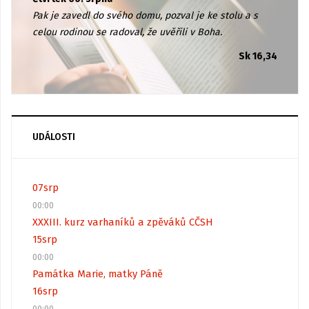
Pak je zavedl do svého domu, pozval je ke stolu a s
celou rodinou se radoval, že uvěřili v Boha.
Sk 16,34
UDÁLOSTI
07
srp
00:00
XXXIII. kurz varhaníků a zpěváků CČSH
15
srp
00:00
Památka Marie, matky Páně
16
srp
00:00