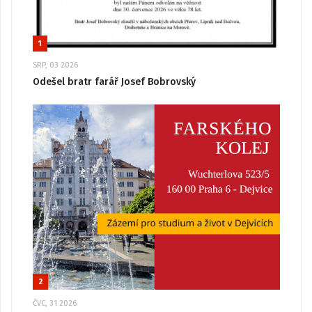
1
SRP, 03 2026
Odešel bratr farář Josef Bobrovský
2
ČVC, 31 2026