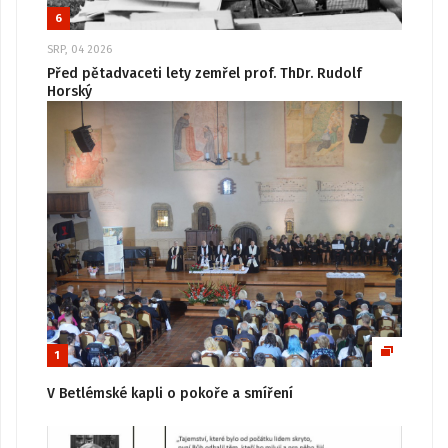
6
SRP, 04 2026
Před pětadvaceti lety zemřel prof. ThDr. Rudolf
Horský
1
V Betlémské kapli o pokoře a smíření