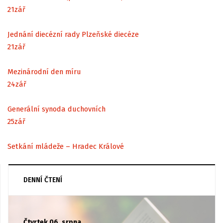
21
zář
Jednání diecézní rady Plzeňské diecéze
21
zář
Mezinárodní den míru
24
zář
Generální synoda duchovních
25
zář
Setkání mládeže – Hradec Králové
DENNÍ ČTENÍ
Čtvrtek 06. srpna