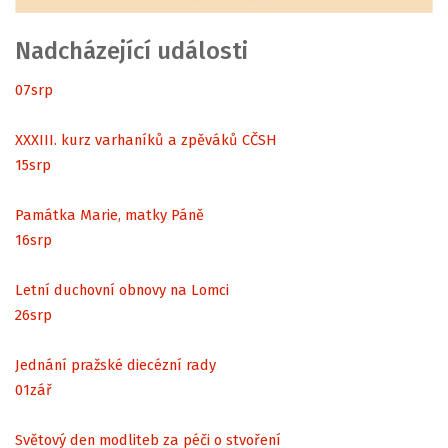
Nadcházející události
07
srp
XXXIII. kurz varhaníků a zpěváků CČSH
15
srp
Památka Marie, matky Páně
16
srp
Letní duchovní obnovy na Lomci
26
srp
Jednání pražské diecézní rady
01
zář
Světový den modliteb za péči o stvoření