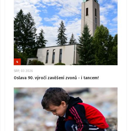
4
SRP, 03 2026
Oslava 90. výročí zavěšení zvonů - i tancem!