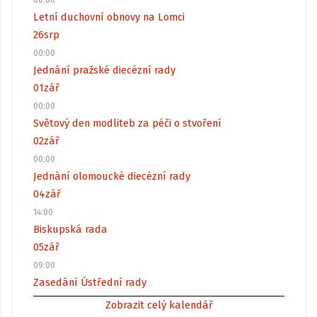
Letní duchovní obnovy na Lomci
26
srp
00:00
Jednání pražské diecézní rady
01
zář
00:00
Světový den modliteb za péči o stvoření
02
zář
00:00
Jednání olomoucké diecézní rady
04
zář
14:00
Biskupská rada
05
zář
09:00
Zasedání Ústřední rady
Zobrazit celý kalendář