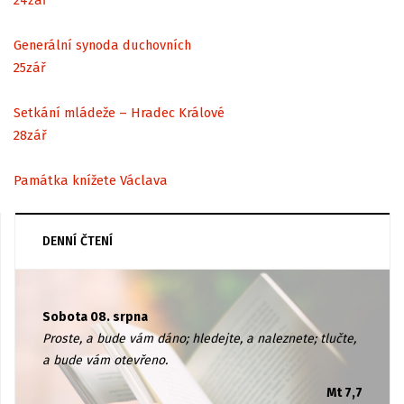
Generální synoda duchovních
25
zář
Setkání mládeže – Hradec Králové
28
zář
Památka knížete Václava
DENNÍ ČTENÍ
Sobota 08. srpna
Proste, a bude vám dáno; hledejte, a naleznete; tlučte,
a bude vám otevřeno.
Mt 7,7