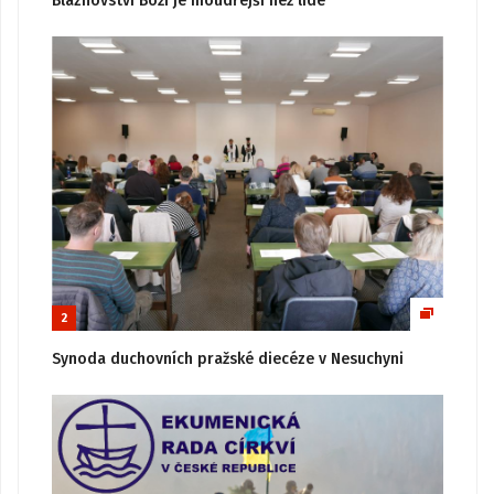
Bláznovství Boží je moudřejší než lidé
2
Synoda duchovních pražské diecéze v Nesuchyni