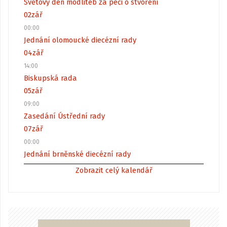
Světový den modliteb za péči o stvoření
02
zář
00:00
Jednání olomoucké diecézní rady
04
zář
14:00
Biskupská rada
05
zář
09:00
Zasedání Ústřední rady
07
zář
00:00
Jednání brněnské diecézní rady
Zobrazit celý kalendář