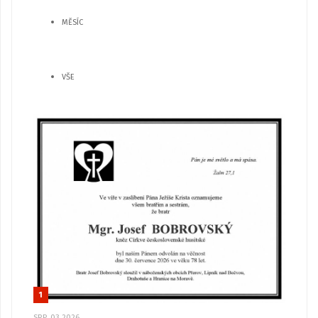
MĚSÍC
VŠE
1
SRP, 03 2026