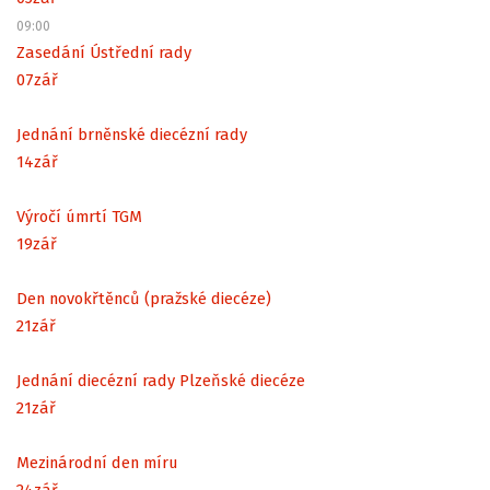
09:00
Zasedání Ústřední rady
07
zář
Jednání brněnské diecézní rady
14
zář
Výročí úmrtí TGM
19
zář
Den novokřtěnců (pražské diecéze)
21
zář
Jednání diecézní rady Plzeňské diecéze
21
zář
Mezinárodní den míru
24
zář