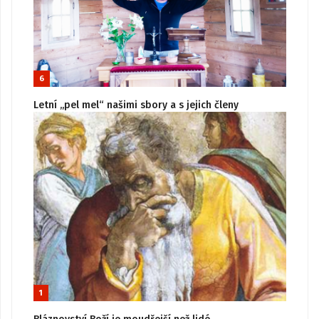
6
Letní „pel mel“ našimi sbory a s jejich členy
1