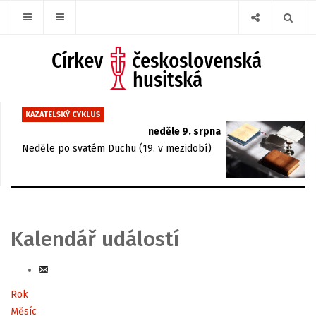
KAZATELSKÝ CYKLUS
neděle 9. srpna
Neděle po svatém Duchu (19. v mezidobí)
Kalendář událostí
Rok
Měsíc