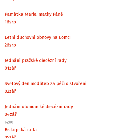
Památka Marie, matky Páně
16
srp
Letní duchovní obnovy na Lomci
26
srp
Jednání pražské diecézní rady
01
zář
Světový den modliteb za péči o stvoření
02
zář
Jednání olomoucké diecézní rady
04
zář
14:00
Biskupská rada
05
zář