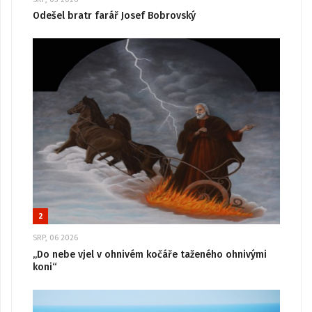
Odešel bratr farář Josef Bobrovský
2
SRP, 06 2026
„Do nebe vjel v ohnivém kočáře taženého ohnivými
koni“