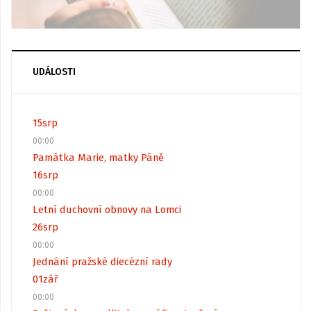
UDÁLOSTI
15
srp
00:00
Památka Marie, matky Páně
16
srp
00:00
Letní duchovní obnovy na Lomci
26
srp
00:00
Jednání pražské diecézní rady
01
zář
00:00