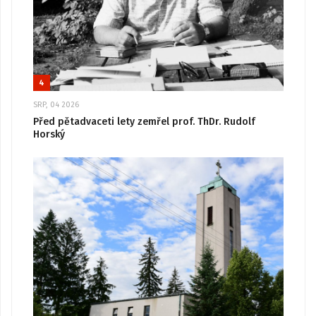
4
SRP, 04 2026
Před pětadvaceti lety zemřel prof. ThDr. Rudolf
Horský