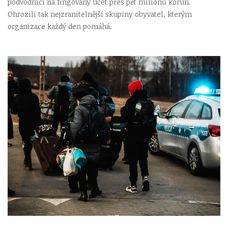
podvodníci na fingovaný účet přes pět milionů korun.
Ohrozili tak nejzranitelnější skupiny obyvatel, kterým
organizace každý den pomáhá.