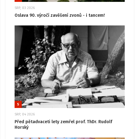
SRP, 03 2026
Oslava 90. výročí zavěšení zvonů - i tancem!
5
SRP, 04 2026
Před pětadvaceti lety zemřel prof. ThDr. Rudolf
Horský