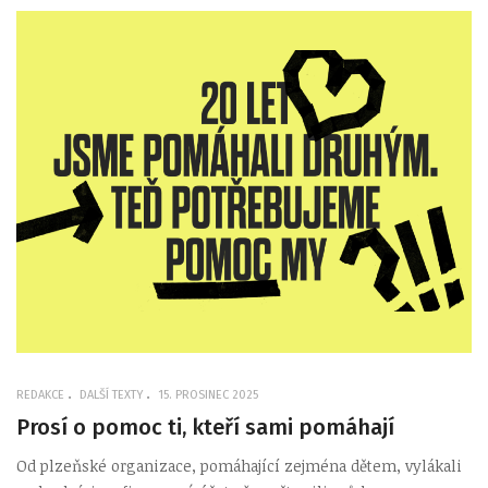
REDAKCE
DALŠÍ TEXTY
15. PROSINEC 2025
Prosí o pomoc ti, kteří sami pomáhají
Od plzeňské organizace, pomáhající zejména dětem, vylákali