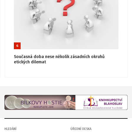
6
Současná doba nese několik zásadních okruhů
etických dilemat
HLEDÁNÍ
ÚŘEDNÍ DESKA