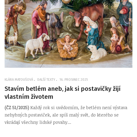
KLÁRA MATOUŠOVÁ
DALŠÍ TEXTY
16. PROSINEC 2025
Stavím betlém aneb, jak si postavičky žijí
vlastním životem
(ČZ 51/2025)
Každý rok si uvědomím, že betlém není výstava
nehybných postaviček, ale spíš malý svět, do kterého se
vkrádají všechny lidské povahy...