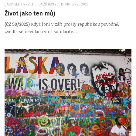
DAVID SELTEINREICH
DALŠÍ TEXTY
15. PROSINEC 2025
Život jako ten můj
(ČZ 50/2025)
Když loni v září prošly republikou povodně,
zvedla se nevídaná vlna solidarity...