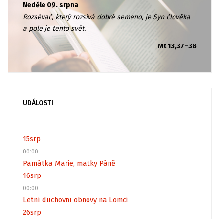
Neděle 09. srpna
Rozsévač, který rozsívá dobré semeno, je Syn člověka
a pole je tento svět.
Mt 13,37–38
UDÁLOSTI
15
srp
00:00
Památka Marie, matky Páně
16
srp
00:00
Letní duchovní obnovy na Lomci
26
srp