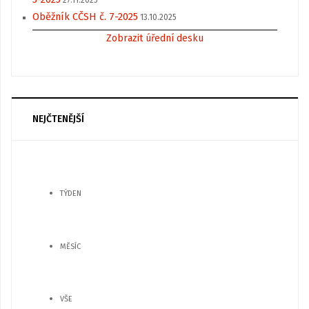
27.11.2025
Oběžník CČSH č. 7-2025
13.10.2025
Zobrazit úřední desku
NEJČTENĚJŠÍ
TÝDEN
MĚSÍC
VŠE