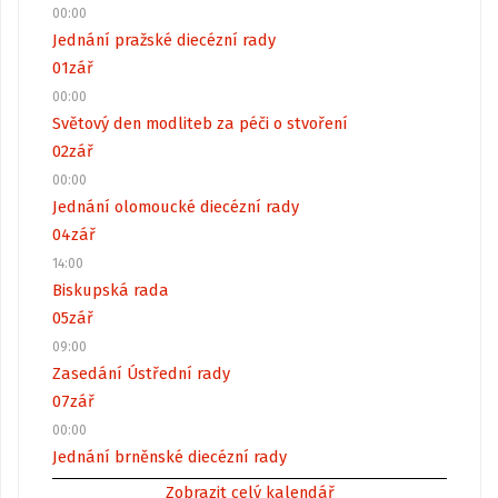
00:00
Jednání pražské diecézní rady
01
zář
00:00
Světový den modliteb za péči o stvoření
02
zář
00:00
Jednání olomoucké diecézní rady
04
zář
14:00
Biskupská rada
05
zář
09:00
Zasedání Ústřední rady
07
zář
00:00
Jednání brněnské diecézní rady
Zobrazit celý kalendář