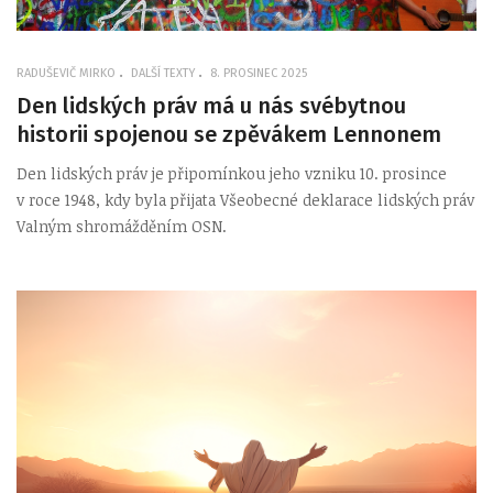
RADUŠEVIČ MIRKO
DALŠÍ TEXTY
8. PROSINEC 2025
Den lidských práv má u nás svébytnou
historii spojenou se zpěvákem Lennonem
Den lidských práv je připomínkou jeho vzniku 10. prosince
v roce 1948, kdy byla přijata Všeobecné deklarace lidských práv
Valným shromážděním OSN.