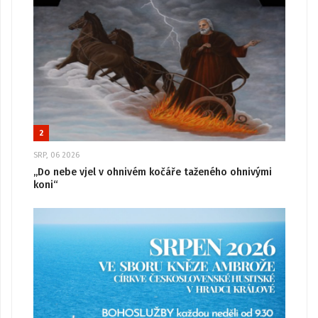
2
SRP, 06 2026
„Do nebe vjel v ohnivém kočáře taženého ohnivými
koni“