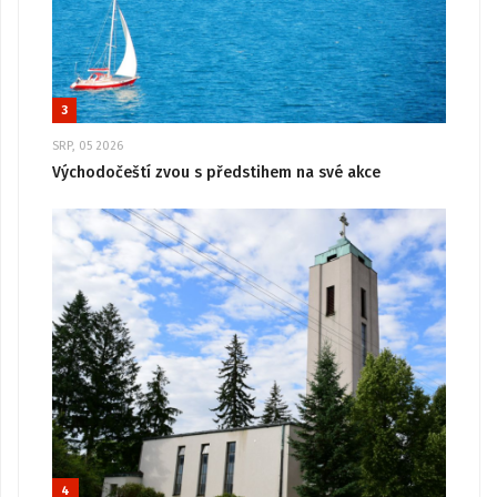
3
SRP, 05 2026
Východočeští zvou s předstihem na své akce
4