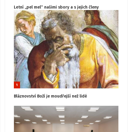
Letní „pel mel“ našimi sbory a s jejich členy
1
Bláznovství Boží je moudřejší než lidé