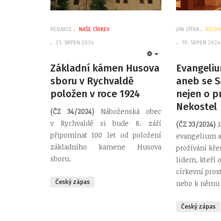
REDAKCE
NAŠE CÍRKEV
JAN ZÍTKA
ROZH
21. SRPEN 2024
19. SRPEN 2024
EMPTY
Základní kámen Husova
Evangeliu
sboru v Rychvaldě
aneb se S
položen v roce 1924
nejen o p
Nekostel
(ČZ 34/2024)
Náboženská obec
v Rychvaldě si bude 8. září
(ČZ 33/2024)
J
připomínat 100 let od položení
evangelium a
základního kamene Husova
prožívání kře
sboru.
lidem, kteří o 
církevní prost
Český zápas
nebo k němu 
Český zápas