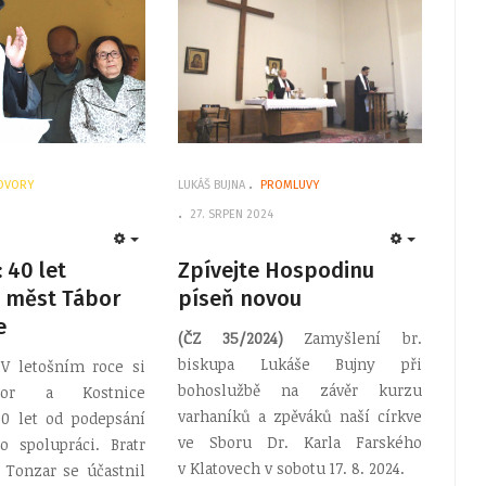
OVORY
LUKÁŠ BUJNA
PROMLUVY
27. SRPEN 2024
EMPTY
EMPTY
 40 let
Zpívejte Hospodinu
í měst Tábor
píseň novou
e
(ČZ 35/2024)
Zamyšlení br.
biskupa Lukáše Bujny při
V letošním roce si
bohoslužbě na závěr kurzu
bor a Kostnice
varhaníků a zpěváků naší církve
0 let od podepsání
ve Sboru Dr. Karla Farského
 spolupráci. Bratr
v Klatovech v sobotu 17. 8. 2024.
 Tonzar se účastnil