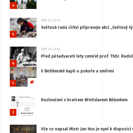
4
SRP, 03 2026
Světová rada církví připravuje akci „Světový tý
5
SRP, 04 2026
Před pětadvaceti lety zemřel prof. ThDr. Rudo
6
V Betlémské kapli o pokoře a smíření
1
Rozloučení s bratrem Břetislavem Bělunkem
2
Vše co napsal Mistr Jan Hus je nyní k dispozici 