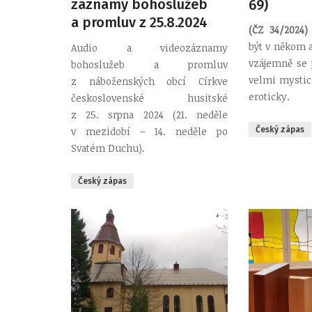
záznamy bohoslužeb
69)
a promluv z 25.8.2024
(ČZ 34/2024)
být v někom 
Audio a videozáznamy
vzájemně se p
bohoslužeb a promluv
velmi mystic
z náboženských obcí Církve
eroticky.
československé husitské
z 25. srpna 2024 (21. neděle
v mezidobí – 14. neděle po
Český zápas
Svatém Duchu).
Český zápas