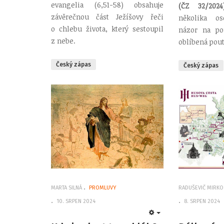
evangelia (6,51-58) obsahuje
(ČZ 32/20
závěrečnou část Ježíšovy řeči
několika os
o chlebu života, který sestoupil
názor na pou
z nebe.
oblíbená pout
Český zápas
Český zápas
MARTA SILNÁ
PROMLUVY
RADUŠEVIČ MIRKO
10. SRPEN 2024
8. SRPEN 2024
EMPTY