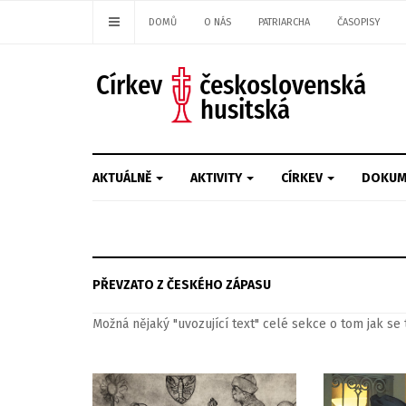
DOMŮ
O NÁS
PATRIARCHA
ČASOPISY
AKTUÁLNĚ
AKTIVITY
CÍRKEV
DOKUM
PŘEVZATO Z ČESKÉHO ZÁPASU
Možná nějaký "uvozující text" celé sekce o tom jak se 