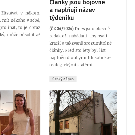
Články jsou bojovné
a naplňují název
Zůstávat v někom,
týdeníku
a mít někoho v sobě,
rolínat, to je obraz
(ČZ 34/2024)
Dnes jsou obecně
ký, může působit až
redaktoři nabádáni, aby psali
kratší a takzvaně srozumitelné
články. Před sto lety byl list
naplněn dlouhými filosoficko-
teologickými statěmi.
Český zápas