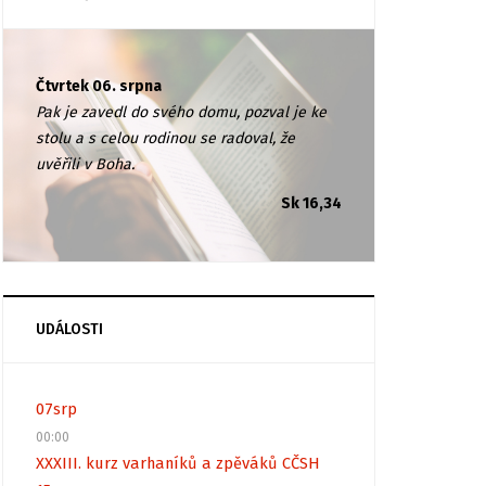
Čtvrtek 06. srpna
Pak je zavedl do svého domu, pozval je ke
stolu a s celou rodinou se radoval, že
uvěřili v Boha.
Sk 16,34
UDÁLOSTI
07
srp
00:00
XXXIII. kurz varhaníků a zpěváků CČSH