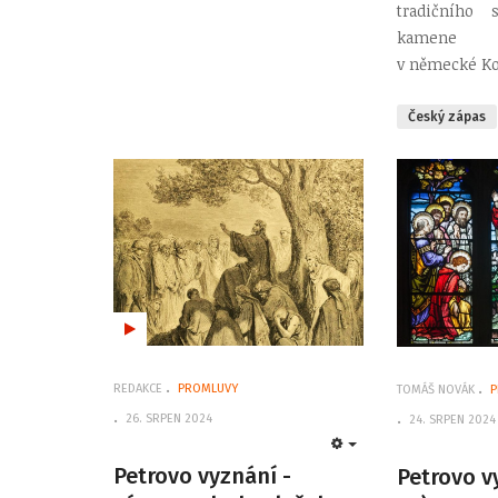
tradičního
kamene (
v německé Ko
Český zápas
REDAKCE
PROMLUVY
TOMÁŠ NOVÁK
P
26. SRPEN 2024
24. SRPEN 2024
EMPTY
Petrovo vyznání -
Petrovo vy