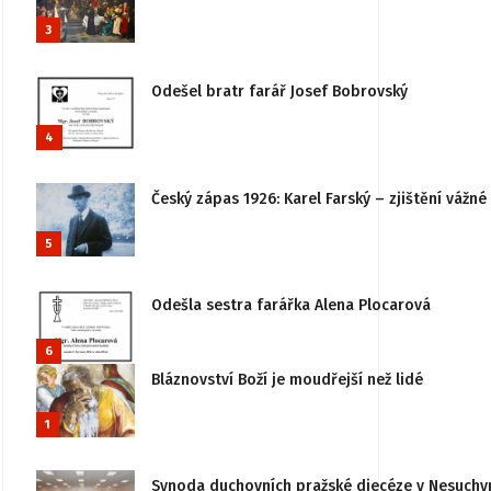
3
Odešel bratr farář Josef Bobrovský
4
Český zápas 1926: Karel Farský – zjištění vážn
5
Odešla sestra farářka Alena Plocarová
6
Bláznovství Boží je moudřejší než lidé
1
Synoda duchovních pražské diecéze v Nesuchy