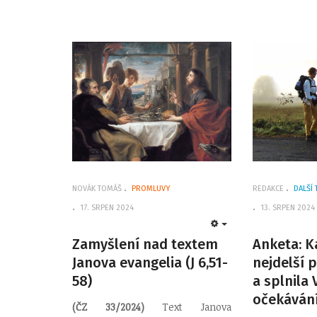
NOVÁK TOMÁŠ
PROMLUVY
REDAKCE
DALŠÍ 
17. SRPEN 2024
13. SRPEN 2024
EMPTY
Zamyšlení nad textem
Anketa: K
Janova evangelia (J 6,51-
nejdelší 
58)
a splnila 
očekáván
(ČZ 33/2024)
Text Janova