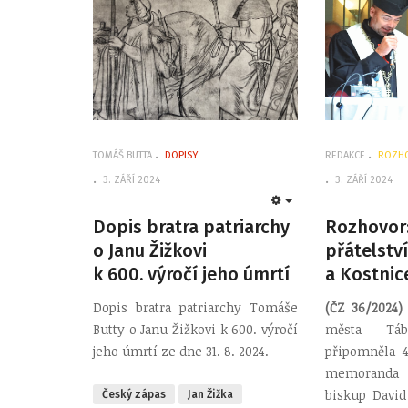
TOMÁŠ BUTTA
DOPISY
REDAKCE
ROZH
3. ZÁŘÍ 2024
3. ZÁŘÍ 2024
EMPTY
Dopis bratra patriarchy
Rozhovor:
o Janu Žižkovi
přátelstv
k 600. výročí jeho úmrtí
a Kostnic
Dopis bratra patriarchy Tomáše
(ČZ 36/2024)
Butty o Janu Žižkovi k 600. výročí
města Tá
jeho úmrtí ze dne 31. 8. 2024.
připomněla 4
memoranda o
biskup David
Český zápas
Jan Žižka