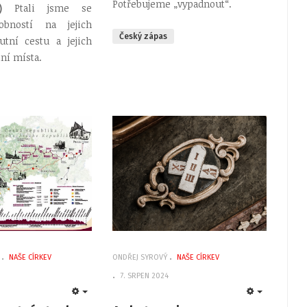
Potřebujeme „vypadnout“.
24)
Ptali jsme se
obností na jejich
Český zápas
tní cestu a jejich
ní místa.
NAŠE CÍRKEV
ONDŘEJ SYROVÝ
NAŠE CÍRKEV
7. SRPEN 2024
EMPTY
EMPTY