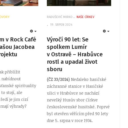
OVORY
RADUŠEVIČ MIRKO
NAŠE CÍRKEV
19. SRPEN 2024
EMPTY
EMPTY
m v Rock Café
Výročí 90 let: Se
ašou Jacobea
spolkem Lumír
rojektu
v Ostravě – Hrabůvce
rostl a upadal život
sboru
ak přiblížit
 nabídnout
(ČZ 33/2024)
Nedaleko hasičské
sťanské spirituality
záchranné stanice v Hasičské
to stojí, ale
ulici v Hrabůvce se nachází
ředí je jim cizí
nevelký Husův sbor Církve
mají výhrady?
československé husitské. Poprvé
byl otevřen věřícím před 90 lety
dne 5. srpna v roce 1934.