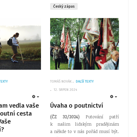
Český zápas
TEXTY
TOMÁŠ NOVÁK
DALŠÍ TEXTY
12. SRPEN 2024
EMPTY
EMPTY
am vedla vaše
Úvaha o poutnictví
poutní cesta
(ČZ 32/2024)
Putování patří
Vaše
k našim lidským pradějinám
í?
a někde to v nás pořád musí být.