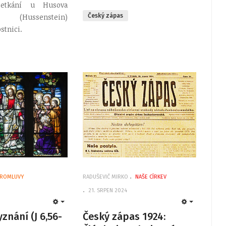
 setkání u Husova
Hussenstein)
Český zápas
stnici.
ROMLUVY
RADUŠEVIČ MIRKO
NAŠE CÍRKEV
21. SRPEN 2024
EMPTY
EMPTY
znání (J 6,56-
Český zápas 1924: