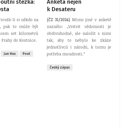
outní stezka:
Anketa nejen
esta
k Desateru
roufá-li si někdo na
(ČZ 31/2024)
Mimo jiné v anketě
d, pak to může být
zaznělo: „Vrstvit vědomosti je
 osm set kilometrů
obdivuhodné, ale naložit s nimi
 Prahy do Kostnice.
tak, aby to nebylo ke zkáze
jednotlivců i národů, k tomu je
potřeba moudrosti.“
Jan Hus
Pouť
Český zápas