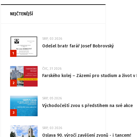
NEJČTENĚJŠÍ
SRP, 03 2026
Odešel bratr farář Josef Bobrovský
1
ČVC, 31 2026
Farského kolej – Zázemí pro studium a život v 
2
SRP, 05 2026
Východočeští zvou s předstihem na své akce
3
SRP, 03 2026
Oslava 90. výročí zavěšení zvonů - i tancem!