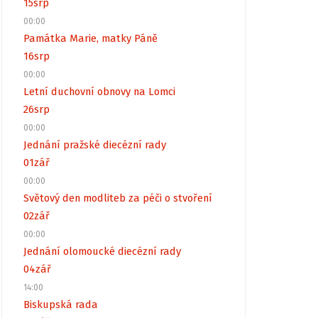
15
srp
00:00
Památka Marie, matky Páně
16
srp
00:00
Letní duchovní obnovy na Lomci
26
srp
00:00
Jednání pražské diecézní rady
01
zář
00:00
Světový den modliteb za péči o stvoření
02
zář
00:00
Jednání olomoucké diecézní rady
04
zář
14:00
Biskupská rada