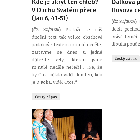
Kde je ukryt ten chléb?
Dálková p
V Duchu Svatém přece
Husova c
(Jan 6, 41-51)
(ČZ 32/2024)
T
delší pocho
(ČZ 32/2024)
Protože je náš
právě téměř
dnešní text tak velice obsahově
dlouhá pouť z
podobný s textem minulé neděle,
zastavme se dnes u jedné
důležité věty, kterou jsme
Český zápas
minulé neděle neřešili. „Ne, že
by Otce někdo viděl. Jen ten, kdo
je u Boha, viděl Otce.“
Český zápas