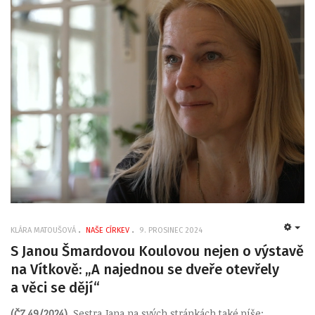
KLÁRA MATOUŠOVÁ
NAŠE CÍRKEV
9. PROSINEC 2024
EMP
S Janou Šmardovou Koulovou nejen o výstavě
na Vítkově: „A najednou se dveře otevřely
a věci se dějí“
(ČZ 49/2024)
Sestra Jana na svých stránkách také píše: