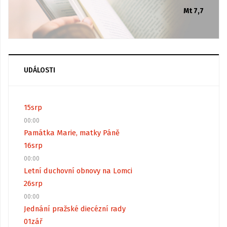
Mt 7,7
UDÁLOSTI
15
srp
00:00
Památka Marie, matky Páně
16
srp
00:00
Letní duchovní obnovy na Lomci
26
srp
00:00
Jednání pražské diecézní rady
01
zář