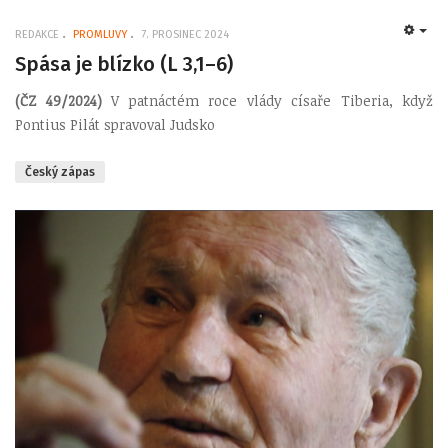
REDAKCE
PROMLUVY
7. PROSINEC 2024
EMP
Spása je blízko (L 3,1–6)
(ČZ 49/2024)
V patnáctém roce vlády císaře Tiberia, když
Pontius Pilát spravoval Judsko
Český zápas