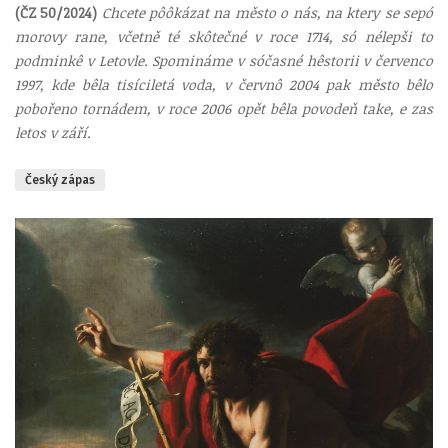
(ČZ 50/2024)
Chcete pôôkázat na město o nás, na ktery se sepó
morovy rane, včetně té skôtečné v roce 1714, só nélepši to
podminkê v Letovle. Spomináme v sóčasné hêstorii v červenco
1997, kde bêla tisíciletá voda, v červnô 2004 pak město bêlo
pobořeno tornádem, v roce 2006 opět bêla povodeň take, e zas
letos v září.
Český zápas