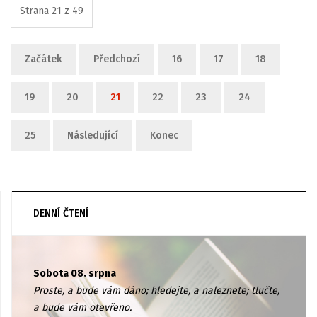
Strana 21 z 49
Začátek
Předchozí
16
17
18
19
20
21
22
23
24
25
Následující
Konec
DENNÍ ČTENÍ
Sobota 08. srpna
Proste, a bude vám dáno; hledejte, a naleznete; tlučte,
a bude vám otevřeno.