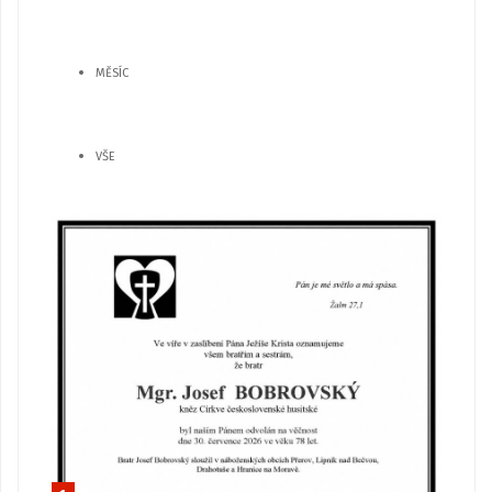
MĚSÍC
VŠE