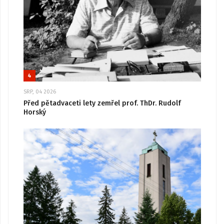
4
SRP, 04 2026
Před pětadvaceti lety zemřel prof. ThDr. Rudolf
Horský