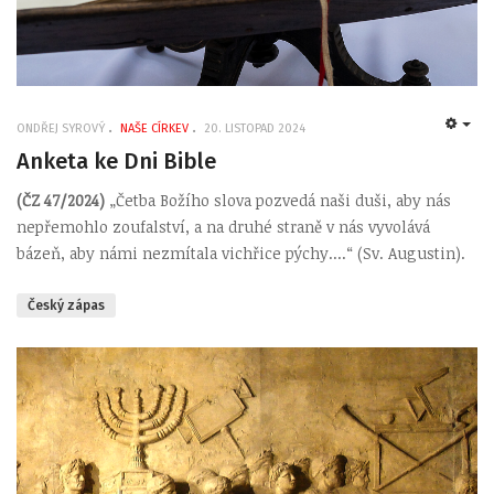
ONDŘEJ SYROVÝ
NAŠE CÍRKEV
20. LISTOPAD 2024
EMP
Anketa ke Dni Bible
(ČZ 47/2024)
„Četba Božího slova pozvedá naši duši, aby nás
nepřemohlo zoufalství, a na druhé straně v nás vyvolává
bázeň, aby námi nezmítala vichřice pýchy....“ (Sv. Augustin).
Český zápas