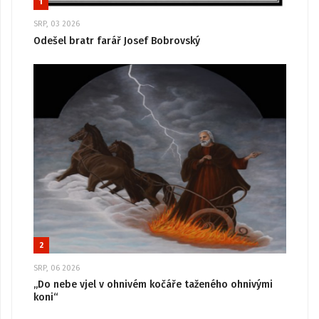
1
SRP, 03 2026
Odešel bratr farář Josef Bobrovský
2
SRP, 06 2026
„Do nebe vjel v ohnivém kočáře taženého ohnivými
koni“