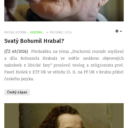
MICHAL KOTRBA
KULTURA
4. PROSINEC 2024
EMP
Svatý Bohumil Hrabal?
(ČZ 49/2024)
Přednášku na téma „Duchovní rozměr myšlení
a díla Bohumila Hrabala ve světle nedávno objevených
nahrávek z libické fary“ proslovil teolog a religionista prof.
Pavel Hošek z ETF UK ve středu 13. 11. na FF UK v Kruhu přátel
českého jazyka.
Český zápas