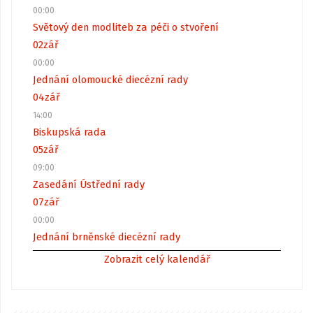
00:00
Světový den modliteb za péči o stvoření
02
zář
00:00
Jednání olomoucké diecézní rady
04
zář
14:00
Biskupská rada
05
zář
09:00
Zasedání Ústřední rady
07
zář
00:00
Jednání brněnské diecézní rady
Zobrazit celý kalendář