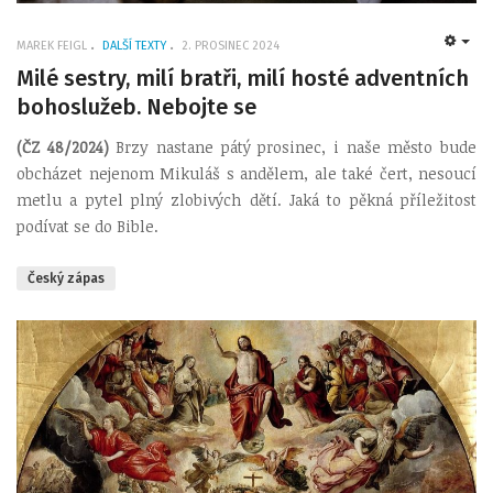
MAREK FEIGL
DALŠÍ TEXTY
2. PROSINEC 2024
EMP
Milé sestry, milí bratři, milí hosté adventních
bohoslužeb. Nebojte se
(ČZ 48/2024)
Brzy nastane pátý prosinec, i naše město bude
obcházet nejenom Mikuláš s andělem, ale také čert, nesoucí
metlu a pytel plný zlobivých dětí. Jaká to pěkná příležitost
podívat se do Bible.
Český zápas