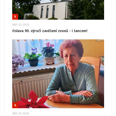
5
SRP, 03 2026
Oslava 90. výročí zavěšení zvonů - i tancem!
6
SRP, 04 2026