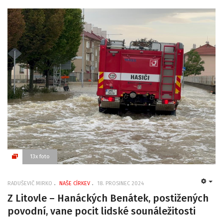
13x foto
RADUŠEVIČ MIRKO
NAŠE CÍRKEV
18. PROSINEC 2024
EMP
Z Litovle – Hanáckých Benátek, postižených
povodní, vane pocit lidské sounáležitosti