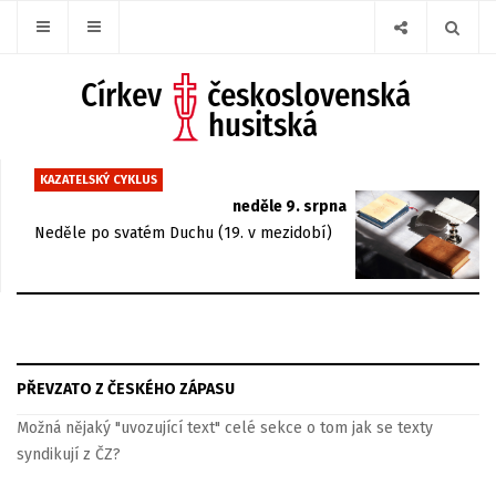
KAZATELSKÝ CYKLUS
neděle 9. srpna
Neděle po svatém Duchu (19. v mezidobí)
PŘEVZATO Z ČESKÉHO ZÁPASU
Možná nějaký "uvozující text" celé sekce o tom jak se texty
syndikují z ČZ?