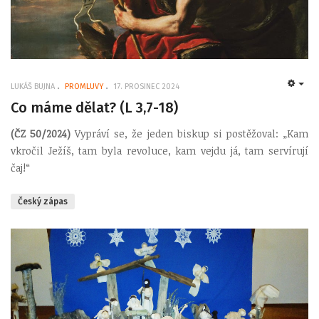
LUKÁŠ BUJNA
PROMLUVY
17. PROSINEC 2024
EMP
Co máme dělat? (L 3,7-18)
(ČZ 50/2024)
Vypráví se, že jeden biskup si postěžoval: „Kam
vkročil Ježíš, tam byla revoluce, kam vejdu já, tam servírují
čaj!“
Český zápas