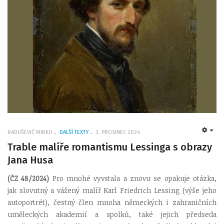
RADUŠEVIČ MIRKO
DALŠÍ TEXTY
3. PROSINEC 2024
EMP
Trable malíře romantismu Lessinga s obrazy
Jana Husa
(ČZ 48/2024)
Pro mnohé vyvstala a znovu se opakuje otázka,
jak slovutný a vážený malíř Karl Friedrich Lessing (výše jeho
autoportrét), čestný člen mnoha německých i zahraničních
uměleckých akademií a spolků, také jejich předseda