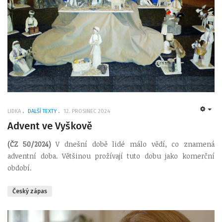
LIDKA
DALŠÍ TEXTY
12. PROSINEC 2024
EMP
Advent ve Vyškově
(ČZ 50/2024)
V dnešní době lidé málo vědí, co znamená
adventní doba. Většinou prožívají tuto dobu jako komerční
období.
Český zápas