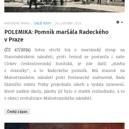
RADUŠEVIČ MIRKO
DALŠÍ TEXTY
26. LISTOPAD 2024
EMP
POLEMIKA: Pomník maršála Radeckého
v Praze
(ČZ 47/2024)
Sotva utichl boj o mariánský sloup na
Staroměstském náměstí, proti čemuž se postavila i naše
Církev československá husitská, je zde další „stavba
s otazníky“, a to Radeckého pomník. Má stanout na
Malostranském náměstí proti Poslanecké sněmovně. Rada
hlavního města Prahy projednala návrh a vydala usnesení,
které zadává úkoly, jakoby již bylo o stavbě rozhodnuto, a to
v rámci revitalizace Malostranského náměstí.
Český zápas