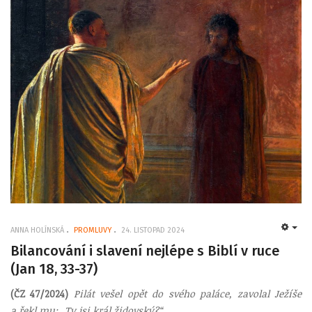
ANNA HOLÍNSKÁ
PROMLUVY
24. LISTOPAD 2024
EMP
Bilancování i slavení nejlépe s Biblí v ruce
(Jan 18, 33-37)
(ČZ 47/2024)
Pilát vešel opět do svého paláce, zavolal Ježíše
a řekl mu: „Ty jsi král židovský?“