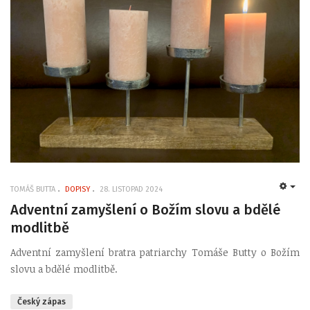
TOMÁŠ BUTTA
DOPISY
28. LISTOPAD 2024
EMP
Adventní zamyšlení o Božím slovu a bdělé
modlitbě
Adventní zamyšlení bratra patriarchy Tomáše Butty o Božím
slovu a bdělé modlitbě.
Český zápas