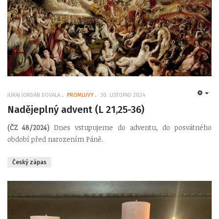
JURAJ JORDÁN DOVALA
PROMLUVY
30. LISTOPAD 2024
EMP
Nadějeplný advent (L 21,25-36)
(ČZ 48/2024)
Dnes vstupujeme do adventu, do posvátného
období před narozením Páně.
Český zápas